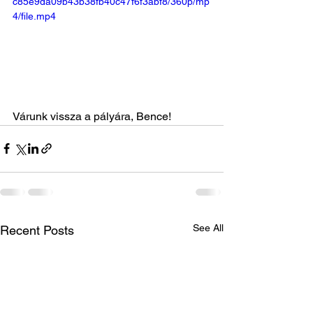
c85e9da09b43b38fb40c47f6f3abf8/360p/mp
4/file.mp4
Várunk vissza a pályára, Bence!
See All
Recent Posts