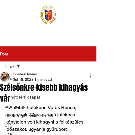
Post
Hírek
Shanen Iványi
Hírek
Jul 18, 2023
1 min read
Szélsőnkre kisebb kihagyás
Labdarúgás hírek
vár
Felnőtt férfi csapat
Utánpótlás
Az utóbbi hetekben Vörös Bence, 
csapatunk 77-es számú játékosa 
Labdarúgás nyilatkozatok
kénytelen volt kihagyni a felkészülési 
U19
időszakot, ugyanis gyűrűporc 
U16