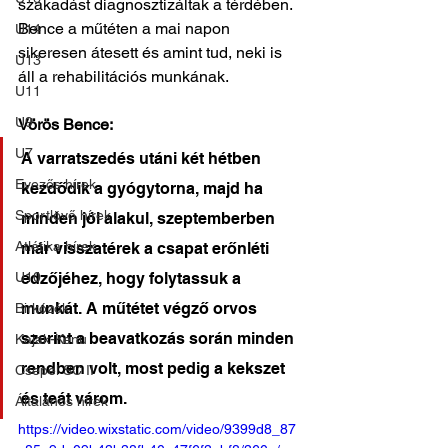
szakadást diagnosztizáltak a térdében. 
Bence a műtéten a mai napon 
U14
sikeresen átesett és amint tud, neki is 
U13
áll a rehabilitációs munkának.
U11
U9
Vörös Bence:
U7
A varratszedés utáni két hétben 
Evezős hírek
kezdődik a gyógytorna, majd ha 
Sportlövő hírek
minden jól alakul, szeptemberben 
Atlétika hírek
már visszatérek a csapat erőnléti 
U10
edzőjéhez, hogy folytassuk a 
munkát. A műtétet végző orvos 
Birkózók
szerint a beavatkozás során minden 
Kajak-Kenu
rendben volt, most pedig a kekszet 
Csepel SC II
és teát várom.
Általános hírek
https://video.wixstatic.com/video/9399d8_87