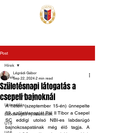
Post
Hírek
Légrádi Gábor
Hírek
Sep 22, 2024
2 min read
Születésnapi látogatás a
Labdarúgás hírek
csepeli bajnoknál
Felnőtt férfi csapat
Utánpótlás
A héten (szeptember 15-én) ünnepelte 
89. születésnapját Pál II Tibor a Csepel 
Labdarúgás nyilatkozatok
SC eddigi utolsó NBI-es labdarúgó 
U19
bajnokcsapatának még élő tagja. A 
U16