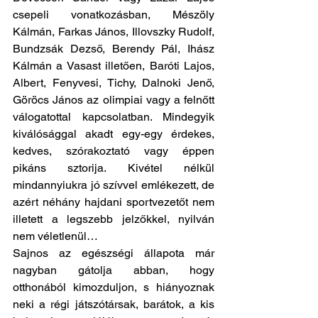
csepeli vonatkozásban, Mészöly 
Kálmán, Farkas János, Illovszky Rudolf, 
Bundzsák Dezső, Berendy Pál, Ihász 
Kálmán a Vasast illetően, Baróti Lajos, 
Albert, Fenyvesi, Tichy, Dalnoki Jenő, 
Göröcs János az olimpiai vagy a felnőtt 
válogatottal kapcsolatban. Mindegyik 
kiválósággal akadt egy-egy érdekes, 
kedves, szórakoztató vagy éppen 
pikáns sztorija. Kivétel nélkül 
mindannyiukra jó szívvel emlékezett, de 
azért néhány hajdani sportvezetőt nem 
illetett a legszebb jelzőkkel, nyilván 
nem véletlenül…  
Sajnos az egészségi állapota már 
nagyban gátolja abban, hogy 
otthonából kimozduljon, s hiányoznak 
neki a régi játszótársak, barátok, a kis 