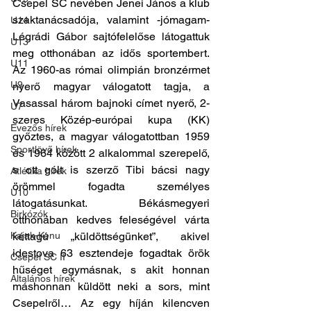
Csepel SC nevében Jenei János a klub 
szaktanácsadója, valamint -jómagam- 
U14
Légrádi Gábor sajtófelelőse látogattuk 
U13
meg otthonában az idős sportembert. 
U11
Az 1960-as római olimpián bronzérmet 
U9
nyerő magyar válogatott tagja, a 
Vasassal három bajnoki címet nyerő, 2-
U7
szeres Közép-európai kupa (KK) 
Evezős hírek
győztes, a magyar válogatottban 1959 
Sportlövő hírek
és 1964 között 2 alkalommal szerepelő, 
s ott gólt is szerző Tibi bácsi nagy 
Atlétika hírek
örömmel fogadta személyes 
U10
látogatásunkat. Békásmegyeri 
Birkózók
otthonában kedves feleségével várta 
Kajak-Kenu
kéttagú „küldöttségünket”, akivel 
idestova 63 esztendeje fogadtak örök 
Csepel SC II
hűséget egymásnak, s akit honnan 
Általános hírek
máshonnan küldött neki a sors, mint 
Csepelről… Az egy híján kilencven 