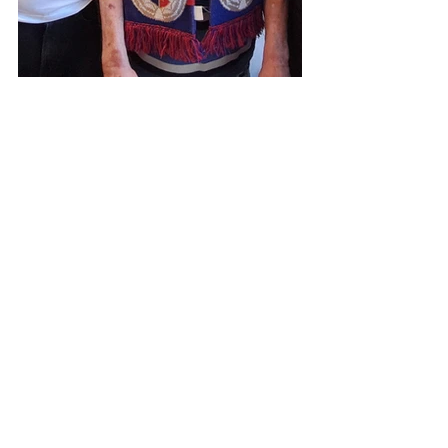
Labdarúgás hírek
See All
Recent Posts