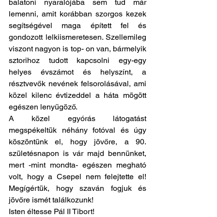
balatoni nyaralójába sem tud már 
lemenni, amit korábban szorgos kezek 
segítségével maga épített fel és 
gondozott lelkiismeretesen. Szellemileg 
viszont nagyon is top- on van, bármelyik 
sztorihoz tudott kapcsolni egy-egy 
helyes évszámot és helyszínt, a 
résztvevők nevének felsorolásával, ami 
közel kilenc évtizeddel a háta mögött 
egészen lenyűgöző.
A közel egyórás látogatást 
megspékeltük néhány fotóval és úgy 
köszöntünk el, hogy jövőre, a 90. 
születésnapon is vár majd bennünket, 
mert -mint mondta- egészen megható 
volt, hogy a Csepel nem felejtette el! 
Megígértük, hogy szaván fogjuk és 
jövőre ismét találkozunk!
Isten éltesse Pál II Tibort!