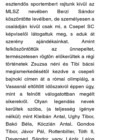
esztendős sportembert rajtunk kívül az 
MLSZ nevében Berzi Sándor 
köszöntötte levélben, de személyesen a 
családján kívül csak mi, a Csepel SC 
képviselői látogattuk meg, s aduk át 
szerény ajándékainkat. Amint 
felköszöntöttük az ünnepeltet, 
természetesen rögtön előkerültek a régi 
történetek Zsuzsa néni és Tibi bácsi 
megismerkedésétől kezdve a csepeli 
bajnoki címen át a római olimpiáig, a 
Vasasnál eltöltött időszakról éppen úgy, 
mint a felnőtt válogatottban megélt 
sikerekről. Olyan legendás nevek 
kerültek szóba, (a teljesség igénye 
nélkül) mint Kleibán Antal, Ughy Tibor, 
Bakó Béla, Kóczián Antal, Gondos 
Tibor, Jávor Pál, Rottenbiller, Tóth II, 
Devecseri Sándor vagy Lázár Lajos 