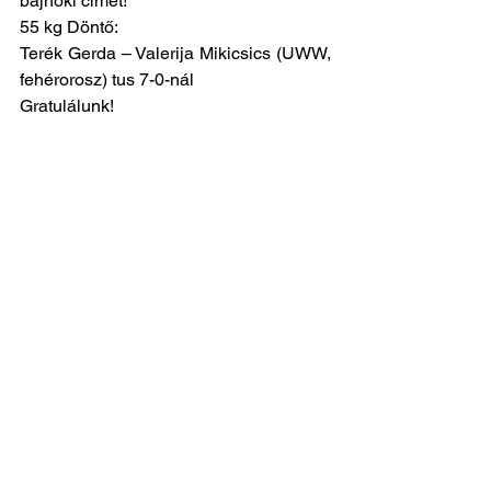
bajnoki címet!
55 kg Döntő:
Terék Gerda – Valerija Mikicsics (UWW, 
fehérorosz) tus 7-0-nál
Gratulálunk!