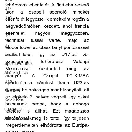
fehérorosz ellenfelét. A fináléba vezető 
U14
úton a csepeli sportoló mindkét 
U13
ellenfelét legyőzte, kiemeltként rögtön a 
negyeddöntőben kezdett, ahol francia 
U11
ellenfelét nagyon meggyőzően, 
U9
technikai tussal verte, majd az 
U7
elődöntőben az olasz lányt pontozással 
múlta felül, így az U17-es vb-
Evezős hírek
ezüstérmes, fehérorosz Valerija 
Sportlövő hírek
Mikicsiccsel küzdhetett meg az 
Atlétika hírek
aranyért. A Csepel TC-KIMBA 
U10
sportolója a márciusi, tiranai U23-as 
Európa-bajnokságon már bizonyított, ott 
Birkózók
az előkelő 3. helyen végzett, így okkal 
Kajak-Kenu
bízhattunk benne, hogy a dobogó 
Csepel SC II
tetejére is állhat. Ezt magabiztos 
birkózással meg is tette, így teljesen 
Általános hírek
megérdemelten elhódította az Európa-