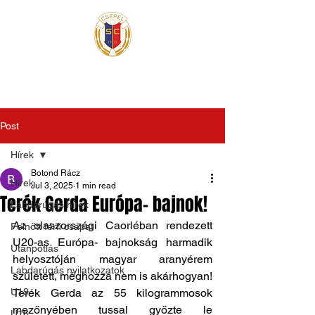
Post
Hírek
Botond Rácz
Hírek
Jul 3, 2025
1 min read
Terék Gerda Európa- bajnok!
Labdarúgás hírek
Az olaszországi Caorléban rendezett 
Felnőtt férfi csapat
U20-as Európa- bajnokság harmadik 
Utánpótlás
helyosztóján magyar aranyérem 
Labdarúgás nyilatkozatok
született, méghozzá nem is akárhogyan! 
U19
Terék Gerda az 55 kilogrammosok 
mezőnyében tussal győzte le 
U16