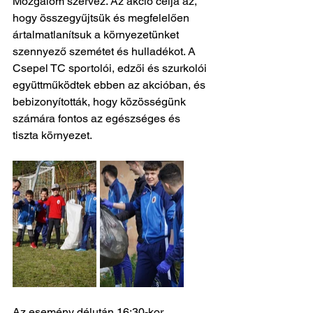
Mozgalom szervez. Az akció célja az, 
hogy összegyűjtsük és megfelelően 
ártalmatlanítsuk a környezetünket 
szennyező szemétet és hulladékot. A 
Csepel TC sportolói, edzői és szurkolói 
együttműködtek ebben az akcióban, és 
bebizonyították, hogy közösségünk 
számára fontos az egészséges és 
tiszta környezet.
Az esemény délután 16:30-kor 