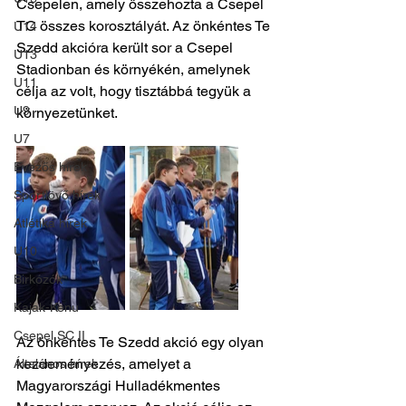
Csepelen, amely összehozta a Csepel 
TC összes korosztályát. Az önkéntes Te 
U14
Szedd akcióra került sor a Csepel 
U13
Stadionban és környékén, amelynek 
U11
célja az volt, hogy tisztábbá tegyük a 
U9
környezetünket.
U7
Evezős hírek
Sportlövő hírek
Atlétika hírek
U10
Birkózók
Kajak-Kenu
Csepel SC II
Az önkéntes Te Szedd akció egy olyan 
kezdeményezés, amelyet a 
Általános hírek
Magyarországi Hulladékmentes 