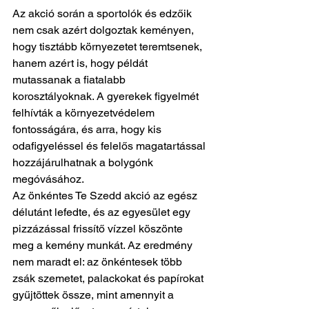
Az akció során a sportolók és edzőik 
nem csak azért dolgoztak keményen, 
hogy tisztább környezetet teremtsenek, 
hanem azért is, hogy példát 
mutassanak a fiatalabb 
korosztályoknak. A gyerekek figyelmét 
felhívták a környezetvédelem 
fontosságára, és arra, hogy kis 
odafigyeléssel és felelős magatartással 
hozzájárulhatnak a bolygónk 
megóvásához.
Az önkéntes Te Szedd akció az egész 
délutánt lefedte, és az egyesület egy 
pizzázással frissítő vízzel köszönte 
meg a kemény munkát. Az eredmény 
nem maradt el: az önkéntesek több 
zsák szemetet, palackokat és papírokat 
gyűjtöttek össze, mint amennyit a 