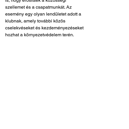
is, hogy erősítsék a közösségi 
szellemet és a csapatmunkát. Az 
esemény egy olyan lendületet adott a 
klubnak, amely további közös 
cselekvéseket és kezdeményezéseket 
hozhat a környezetvédelem terén.