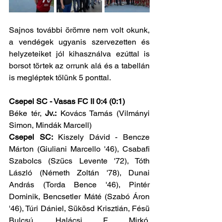
Sajnos további örömre nem volt okunk, 
a vendégek ugyanis szervezetten és 
helyzeteiket jól kihasználva ezúttal is 
borsot törtek az orrunk alá és a tabellán 
is megléptek tőlünk 5 ponttal.
Csepel SC - Vasas FC II 0:4 (0:1)
Béke tér, 
Jv.:
 Kovács Tamás (Vilmányi 
Simon, Mindák Marcell)
Csepel SC:
 Kiszely Dávid - Bencze 
Márton (Giuliani Marcello '46), Csabafi 
Szabolcs (Szűcs Levente '72), Tóth 
László (Németh Zoltán '78), Dunai 
András (Torda Bence '46), Pintér 
Dominik, Bencsetler Máté (Szabó Áron 
'46), Túri Dániel, Sükösd Krisztián, Fésü 
Bulcsú, Halácsi F. Mirkó,   