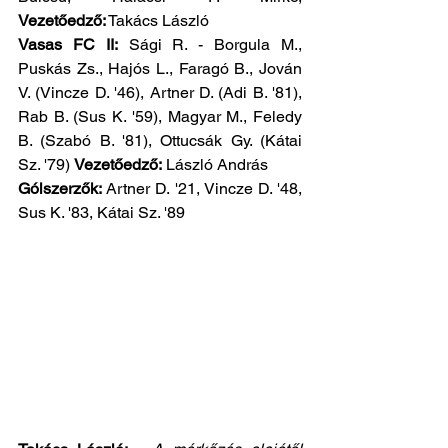
Vezetőedző:
 Takács László
Vasas FC II:
 Sági R. - Borgula M., 
Puskás Zs., Hajós L., Faragó B., Jován 
V. (Vincze D. '46), Artner D. (Adi B. '81), 
Rab B. (Sus K. '59), Magyar M., Feledy 
B. (Szabó B. '81), Ottucsák Gy. (Kátai 
Sz. '79) 
Vezetőedző:
 László András
Gólszerzők: 
Artner D. '21, Vincze D. '48, 
Sus K. '83, Kátai Sz. '89