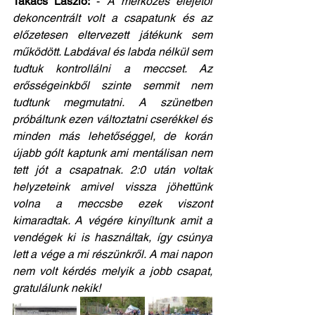
Takács László:
 - 
A mérkőzés elejétől 
dekoncentrált volt a csapatunk és az 
előzetesen eltervezett játékunk sem 
működött. Labdával és labda nélkül sem 
tudtuk kontrollálni a meccset. Az 
erősségeinkből szinte semmit nem 
tudtunk megmutatni. A szünetben 
próbáltunk ezen változtatni cserékkel és 
minden más lehetőséggel, de korán 
újabb gólt kaptunk ami mentálisan nem 
tett jót a csapatnak. 2:0 után voltak 
helyzeteink amivel vissza jöhettünk 
volna a meccsbe ezek viszont 
kimaradtak. A végére kinyíltunk amit a 
vendégek ki is használtak, így csúnya 
lett a vége a mi részünkről. A mai napon 
nem volt kérdés melyik a jobb csapat, 
gratulálunk nekik!