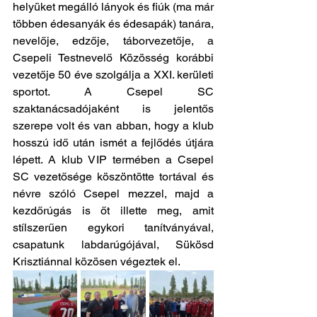
helyüket megálló lányok és fiúk (ma már 
többen édesanyák és édesapák) tanára, 
nevelője, edzője, táborvezetője, a 
Csepeli Testnevelő Közösség korábbi 
vezetője 50 éve szolgálja a XXI. kerületi 
sportot. A Csepel SC 
szaktanácsadójaként is jelentős 
szerepe volt és van abban, hogy a klub 
hosszú idő után ismét a fejlődés útjára 
lépett. A klub VIP termében a Csepel 
SC vezetősége köszöntötte tortával és 
névre szóló Csepel mezzel, majd a 
kezdőrúgás is őt illette meg, amit 
stílszerűen egykori tanítványával, 
csapatunk labdarúgójával, Sükösd 
Krisztiánnal közösen végeztek el.