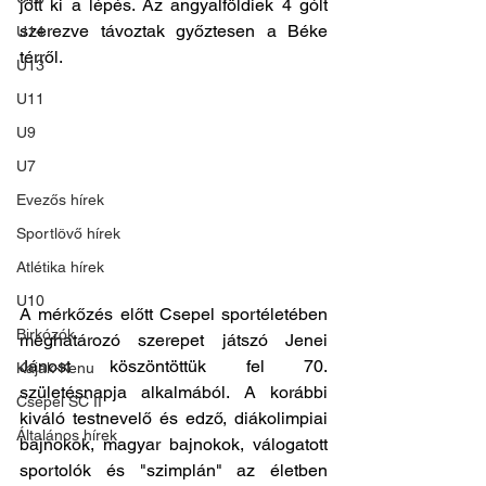
jött ki a lépés. Az angyalföldiek 4 gólt 
szerezve távoztak győztesen a Béke 
U14
térről.
U13
U11
U9
U7
Evezős hírek
Sportlövő hírek
Atlétika hírek
U10
A mérkőzés előtt Csepel sportéletében 
Birkózók
meghatározó szerepet játszó Jenei 
Jánost köszöntöttük fel 70. 
Kajak-Kenu
születésnapja alkalmából. A korábbi 
Csepel SC II
kiváló testnevelő és edző, diákolimpiai 
Általános hírek
bajnokok, magyar bajnokok, válogatott 
sportolók és "szimplán" az életben 