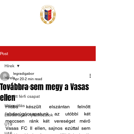
Post
Hírek
legradigabor
Hírek
Apr 20
2 min read
Továbbra sem megy a Vasas
Labdarúgás hírek
ellen
Felnőtt férfi csapat
Utánpótlás
Hiába készült elszántan felnőtt 
labdarúgócsapatunk az utóbbi két 
Labdarúgás nyilatkozatok
meccsen ránk két vereséget mérő 
U19
Vasas FC II ellen, sajnos ezúttal sem 
U16