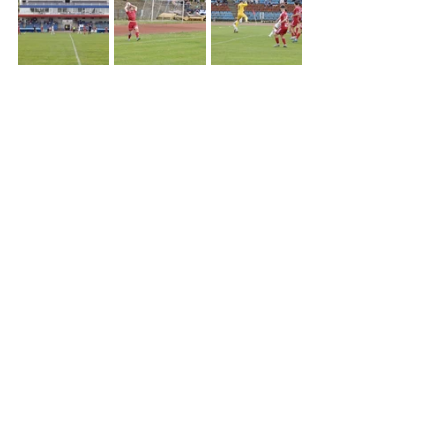
Fotók: Frücht Nóra, MarosváriMárk
Labdarúgás hírek
Felnőtt férfi csapat