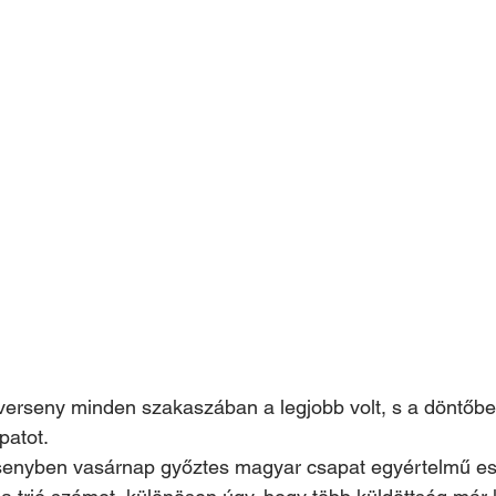
erseny minden szakaszában a legjobb volt, s a döntőbe
patot.
enyben vasárnap győztes magyar csapat egyértelmű es