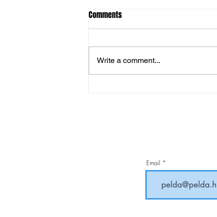
Comments
Write a comment...
Sportlövészet: újabb Eb arany,
Európa-csúccsal!
Email