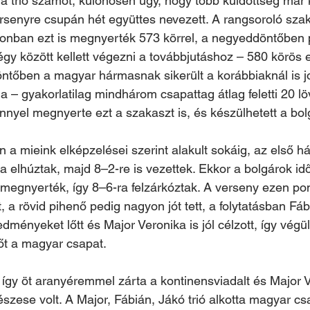
a trió számot, különösen úgy, hogy több küldöttség már
ersenyre csupán hét együttes nevezett. A rangsoroló sz
azonban ezt is megnyerték 573 körrel, a negyeddöntőben 
gy között kellett végezni a továbbjutáshoz – 580 körös
döntőben a magyar hármasnak sikerült a korábbiaknál is j
ia – gyakorlatilag mindhárom csapattag átlag feletti 20 lö
nyel megnyerte ezt a szakaszt is, és készülhetett a bolg
n a mieink elképzelései szerint alakult sokáig, az első h
 elhúztak, majd 8–2-re is vezettek. Ekkor a bolgárok időt
 megnyerték, így 8–6-ra felzárkóztak. A verseny ezen pon
 a rövid pihenő pedig nagyon jót tett, a folytatásban Fáb
redményeket lőtt és Major Veronika is jól célzott, így vég
őt a magyar csapat.
így öt aranyéremmel zárta a kontinensviadalt és Major 
szese volt. 
A Major, Fábián, Jákó trió alkotta magyar c