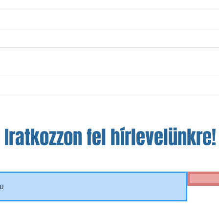
Fábián Sára (ismét) Európa-
Sport
bajnok!
egyén
Iratkozzon fel hírlevelünkre!