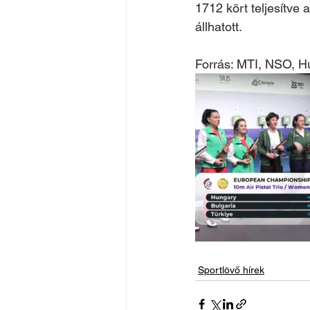
1712 kört teljesítve
állhatott. 
Forrás: MTI, NSO, H
Sportlövő hírek