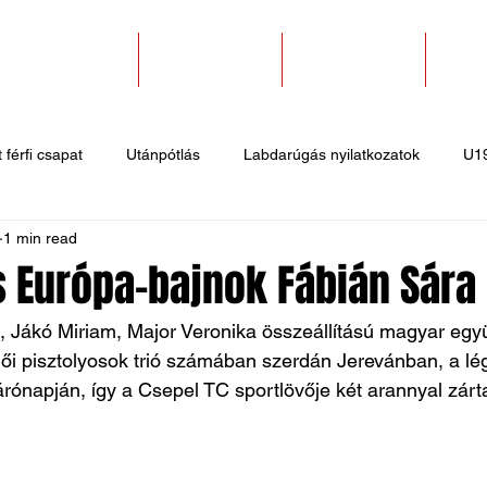
SZAKOSZTÁLYOK
EGYESÜLETEK
PÁLYABÉRLÉS
KAPC
 férfi csapat
Utánpótlás
Labdarúgás nyilatkozatok
U1
1 min read
 hírek
Sportlövő hírek
Atlétika hírek
U10
Birkózó
s Európa-bajnok Fábián Sára
 Jákó Miriam, Major Veronika összeállítású magyar együ
ői pisztolyosok trió számában szerdán Jerevánban, a lé
ónapján, így a Csepel TC sportlövője két arannyal zárta