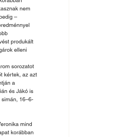
 korábban 
akasznak nem 
pedig – 
 eredménnyel 
obb 
vést produkált 
árok elleni 
árom sorozatot 
 kértek, az azt 
tján a 
ián és Jákó is 
ül simán, 16–6-
Veronika mind 
sapat korábban 