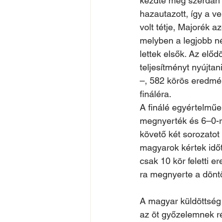
kezdte meg szerdán 
hazautazott, így a v
volt tétje, Majorék 
melyben a legjobb né
lettek elsők. Az elő
teljesítményt nyújtan
–, 582 körös eredmén
fináléra.
A finálé egyértelműe
megnyerték és 6–0-ra
követő két sorozatot
magyarok kértek időt,
csak 10 kör feletti e
ra megnyerte a dönt
A magyar küldöttség 
az öt győzelemnek ré