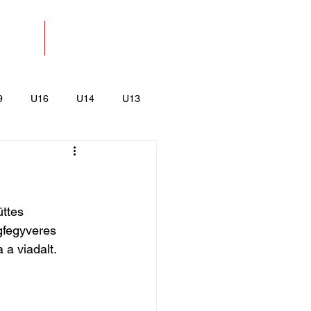
SOLAT
BOLT
9
U16
U14
U13
k
Kajak-Kenu
ttes 
gfegyveres 
 a viadalt.