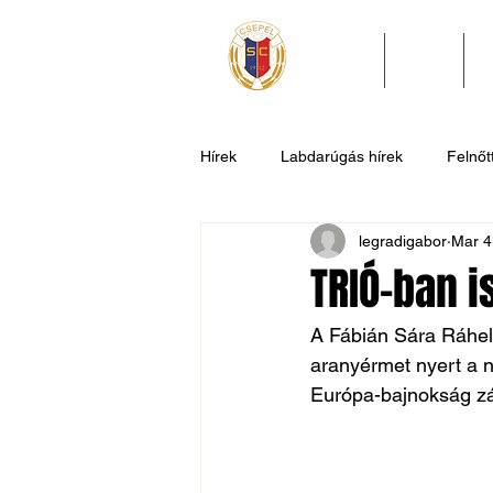
HÍREK
KLUB
Hírek
Labdarúgás hírek
Felnőtt
legradigabor
Mar 4
U11
U9
U7
Evezős
TRIÓ-ban i
Csepel SC II
Általános hírek
A Fábián Sára Ráhel,
aranyérmet nyert a n
Európa-bajnokság zár