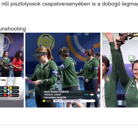
 a női pisztolyosok csapatversenyében is a dobogó legm
unshooting