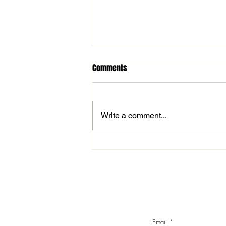
Comments
Write a comment...
MOL Magyar Kupa: magabiztos
továbbjutás
Email