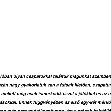
ulóban olyan csapatokkal találtuk magunkat szemben
azán nagy gyakorlatuk van a futsalt illetően, csapatu
 mellett még csak ismerkedik ezzel a játékkal és az 
sokkal. Ennek függvényében az első egy-két mérkő
n még nem mutatkozott meg, ám a srácok helytállá