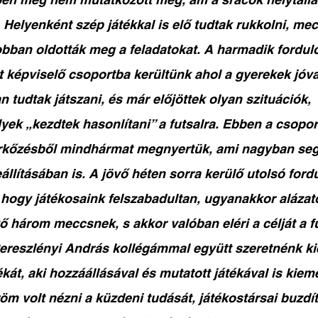
Helyenként szép játékkal is elő tudtak rukkolni, mec
bban oldották meg a feladatokat. A harmadik fordul
t képviselő csoportba kerültünk ahol a gyerekek jóva
 tudtak játszani, és már előjöttek olyan szituációk, 
ek „kezdtek hasonlítani” a futsalra. Ebben a csopor
rkőzésből mindhármat megnyertük, ami nagyban segí
llításában is. A jövő héten sorra kerülő utolsó fordu
, hogy játékosaink felszabadultan, ugyanakkor alázat
ő három meccsnek, s akkor valóban eléri a célját a fu
ereszlényi András kollégámmal együtt szeretnénk ki
kát, aki hozzáállásával és mutatott játékával is kiem
öm volt nézni a küzdeni tudását, játékostársai buzdít