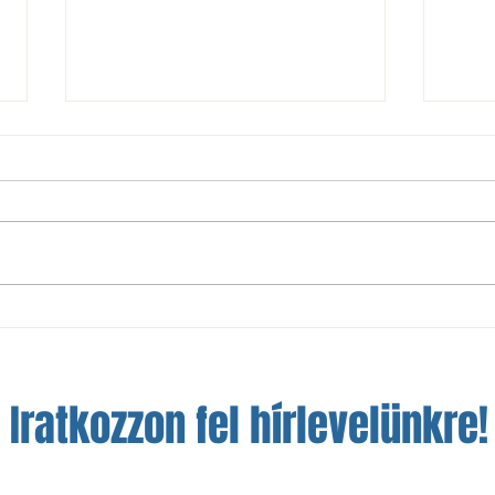
NBIII: nem sikerült a bravúr
A szá
Óbudán
a fej
Iratkozzon fel hírlevelünkre!