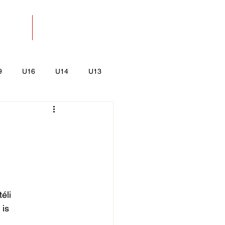
SOLAT
BOLT
9
U16
U14
U13
k
Kajak-Kenu
éli
 is