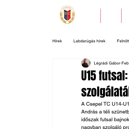
HÍREK
KLUB
Hírek
Labdarúgás hírek
Felnőtt
Légrádi Gábor
Feb
U11
U9
U7
Evezős
U15 futsa
szolgálat
Csepel SC II
Általános hírek
A Csepel TC U14-U16
András a téli szünet
időszak futsal bajno
nagyban szolgáló pro