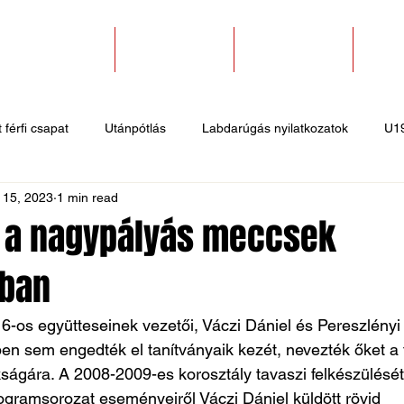
SZAKOSZTÁLYOK
EGYESÜLETEK
PÁLYABÉRLÉS
KAPC
 férfi csapat
Utánpótlás
Labdarúgás nyilatkozatok
U1
 15, 2023
1 min read
 hírek
Sportlövő hírek
Atlétika hírek
U10
Birkózó
l: a nagypályás meccsek
ában
-os együtteseinek vezetői, Váczi Dániel és Pereszlényi
ben sem engedték el tanítványaik kezét, nevezték őket a t
kságára. A 2008-2009-es korosztály tavaszi felkészülését
gramsorozat eseményeiről Váczi Dániel küldött rövid