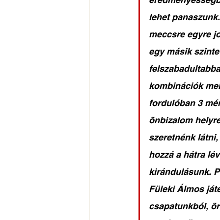
lehet panaszunk. 
meccsre egyre jo
egy másik szinte
felszabadultabban
kombinációk mely
fordulóban 3 mé
önbizalom helyreá
szeretnénk látni
hozzá a hátra lév
kirándulásunk. P
Füleki Álmos játé
csapatunkból, ör