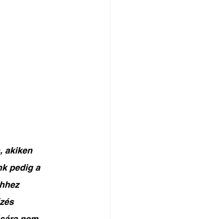
, akiken 
nk pedig a 
ehhez 
zés 
sára nem 