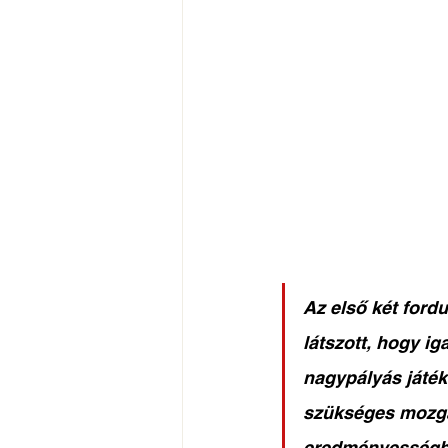
Az első két ford
látszott, hogy ig
nagypályás játék
szükséges mozgá
eredményességbe