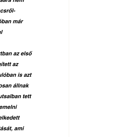
csről- 
óban már 
l 
tban az első 
tett az 
lóban is azt 
osan állnak 
tsalban tett 
emelni 
elkedett 
ását, ami 