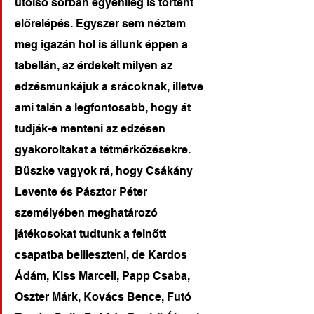
utolsó sorban egyénileg is történt 
előrelépés. Egyszer sem néztem 
meg igazán hol is állunk éppen a 
tabellán, az érdekelt milyen az 
edzésmunkájuk a srácoknak, illetve 
ami talán a legfontosabb, hogy át 
tudják-e menteni az edzésen 
gyakoroltakat a tétmérkőzésekre. 
Büszke vagyok rá, hogy Csákány 
Levente és Pásztor Péter 
személyében meghatározó 
játékosokat tudtunk a felnőtt 
csapatba beilleszteni, de Kardos 
Ádám, Kiss Marcell, Papp Csaba, 
Oszter Márk, Kovács Bence, Futó 