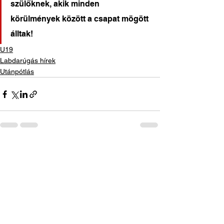
szülőknek, akik minden 
körülmények között a csapat mögött 
álltak!
U19
Labdarúgás hírek
Utánpótlás
See All
Recent Posts