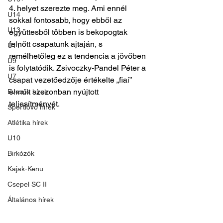
4. helyet szerezte meg. Ami ennél 
U14
sokkal fontosabb, hogy ebből az 
U13
együttesből többen is bekopogtak 
felnőtt csapatunk ajtaján, s 
U11
remélhetőleg ez a tendencia a jövőben 
U9
is folytatódik. Zsivoczky-Pandel Péter a 
U7
csapat vezetőedzője értékelte „fiai” 
elmúlt szezonban nyújtott 
Evezős hírek
teljesítményét.
Sportlövő hírek
Atlétika hírek
U10
Birkózók
Kajak-Kenu
Csepel SC II
Általános hírek