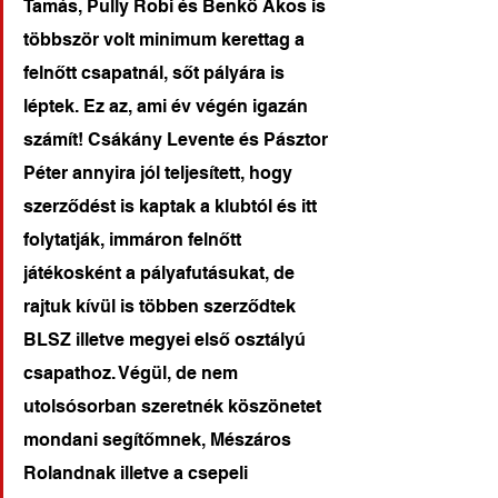
Tamás, Pully Robi és Benkő Ákos is 
többször volt minimum kerettag a 
felnőtt csapatnál, sőt pályára is 
léptek. Ez az, ami év végén igazán 
számít! Csákány Levente és Pásztor 
Péter annyira jól teljesített, hogy 
szerződést is kaptak a klubtól és itt 
folytatják, immáron felnőtt 
játékosként a pályafutásukat, de 
rajtuk kívül is többen szerződtek 
BLSZ illetve megyei első osztályú 
csapathoz. Végül, de nem 
utolsósorban szeretnék köszönetet 
mondani segítőmnek, Mészáros 
Rolandnak illetve a csepeli 