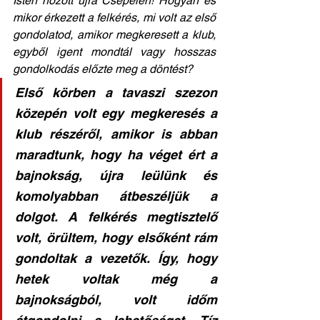
Isten hozott újra Csepelen! Hogyan és 
mikor érkezett a felkérés, mi volt az első 
gondolatod, amikor megkeresett a klub, 
egyből igent mondtál vagy hosszas 
gondolkodás előzte meg a döntést?
Első körben a tavaszi szezon 
közepén volt egy megkeresés a 
klub részéről, amikor is abban 
maradtunk, hogy ha véget ért a 
bajnokság, újra leülünk és 
komolyabban átbeszéljük a 
dolgot. A felkérés megtisztelő 
volt, örültem, hogy elsőként rám 
gondoltak a vezetők. Így, hogy 
hetek voltak még a 
bajnokságból, volt időm 