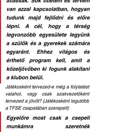
átlássak. Sok ötletem és tervem 
van azzal kapcsolatban, hogyan 
tudunk majd fejlődni és előre 
lépni. A cél, hogy a térség 
legvonzóbb egyesülete legyünk 
a szülők és a gyerekek számára 
egyaránt. Ehhez világos és 
érthető program kell, amit a 
közeljövőben ki fogunk alakítani 
a klubon belül. 
Játékosként tervezed-e még a folytatást 
valahol, vagy csak szakvezetőként 
tervezed a jövőt? (Játékosként legutóbb 
a TFSE csapatában szerepelt)
Egyelőre most csak a csepeli 
munkámra szeretnék 