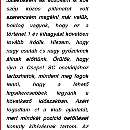
Játékosként és edzőként is sok 
szép közös pillanatot volt 
szerencsém megélni már velük, 
boldog vagyok, hogy ez a 
történet 1 év kihagyást követően 
tovább íródik. Hiszem, hogy 
nagy csaták és nagy győzelmek 
állnak előttünk. Örülök, hogy 
újra a Csepel SC családjához 
tartozhatok, mindent meg fogok 
tenni, hogy a lehető 
legsikeresebbek legyünk a 
következő időszakban. Azért 
fogadtam el a klub ajánlatát, 
mert mindkét pozíció betöltését 
komoly kihívásnak tartom. Az 