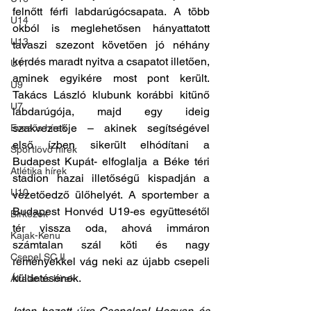
felnőtt férfi labdarúgócsapata. A több 
U14
okból is meglehetősen hányattatott 
U13
tavaszi szezont követően jó néhány 
kérdés maradt nyitva a csapatot illetően, 
U11
aminek egyikére most pont került. 
U9
Takács László klubunk korábbi kitűnő 
U7
labdarúgója, majd egy ideig 
szakvezetője – akinek segítségével 
Evezős hírek
első ízben sikerült elhódítani a 
Sportlövő hírek
Budapest Kupát- elfoglalja a Béke téri 
Atlétika hírek
stadion hazai illetőségű kispadján a 
U10
vezetőedző ülőhelyét. A sportember a 
Budapest Honvéd U19-es együttesétől 
Birkózók
tér vissza oda, ahová immáron 
Kajak-Kenu
számtalan szál köti és nagy 
Csepel SC II
reményekkel vág neki az újabb csepeli 
küldetésének.
Általános hírek