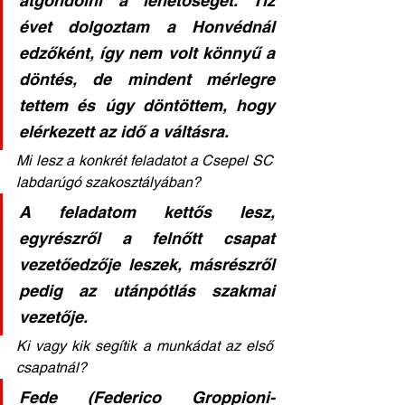
átgondolni a lehetőséget. Tíz 
évet dolgoztam a Honvédnál 
edzőként, így ne
m volt könnyű a 
döntés, de mindent mérlegre 
tettem és úgy döntöttem, hogy 
elérkezett az idő a váltásra.
Mi lesz a konkrét feladatot a Csepel SC 
labdarúgó szakosztályában? 
A feladatom kettős lesz, 
egyrészről a felnőtt csapat 
vezetőedzője leszek, másrészről 
pedig az utánpótlás szakmai 
vezetője. 
Ki vagy kik segítik a munkádat az első 
csapatnál? 
Fede (Federico Groppioni- 