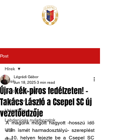
Post
Hírek
Légrádi Gábor
Hírek
Jun 18, 2025
3 min read
Újra kék-piros fedélzeten! -
Labdarúgás hírek
Takács László a Csepel SC új
Felnőtt férfi csapat
vezetőedzője
Utánpótlás
Labdarúgás nyilatkozatok
A magunk mögött hagyott -hosszú idő 
U19
után ismét harmadosztályú- szereplést 
a 10. helyen fejezte be a Csepel SC 
U16