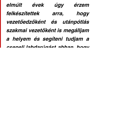
elmúlt évek úgy érzem 
felkészítettek arra, hogy 
vezetőedzőként és utánpótlás 
szakmai vezetőként is megálljam 
a helyem és segíteni tudjam a 
csepeli labdarúgást abban, hogy 
visszakerüljön arra a szintre, 
ahová való.