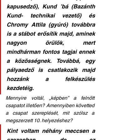
kapusedző), Kund ’bá (Bazánth 
Kund- technikai vezető) és 
Chromy Attila (gyúró) továbbra 
is a stábot erősítik majd, aminek 
nagyon örülök, mert 
mindhárman fontos tagjai ennek 
a közösségnek. Továbbá, egy 
pályaedző is csatlakozik majd 
hozzánk a felkészülés 
kezdetéig. 
Mennyire voltál, „képben” a felnőtt 
csapatot illetően? Amennyiben követted 
a csapat szereplését, mit szólsz a 
megszerzett 10. helyezéshez? 
Kint voltam néhány meccsen a 
szezonban, de ez 