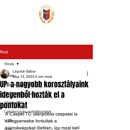
Post
Hírek
Légrádi Gábor
Hírek
May 12, 2023
2 min read
UP: a nagyobb korosztályaink
Labdarúgás hírek
idegenből hozták el a
Felnőtt férfi csapat
pontokat
Utánpótlás
Labdarúgás nyilatkozatok
A Csepel TC utánpótlás csapatai is 
U19
célegyenesbe fordultak a 
bajnokságokat illetően, így most kell 
U16