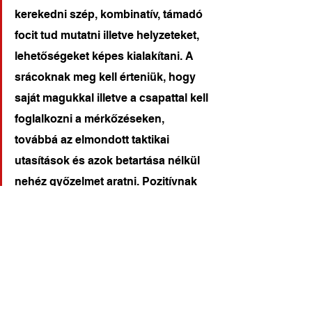
kerekedni szép, kombinatív, támadó 
focit tud mutatni illetve helyzeteket, 
lehetőségeket képes kialakítani. A 
srácoknak meg kell érteniük, hogy 
saját magukkal illetve a csapattal kell 
foglalkozni a mérkőzéseken, 
továbbá az elmondott taktikai 
utasítások és azok betartása nélkül 
nehéz győzelmet aratni. Pozitívnak 
tartom ugyanakkor, hogy játékban 
ismét felül tudtuk múlni az ellenfelet, 
ám sajnos ez az eredményben nem 
mutatkozott meg. Ellenfelünk egy 
dologban volt jobb nálunk: 
fizikálisan.