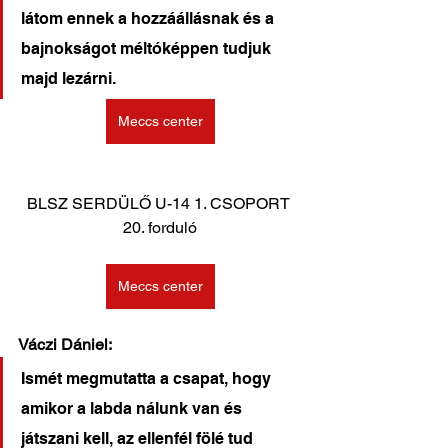
látom ennek a hozzáállásnak és a 
bajnokságot méltóképpen tudjuk 
majd lezárni.
Meccs center
BLSZ SERDÜLŐ U-14 1. CSOPORT 
20. forduló
Meccs center
Váczi Dániel:
Ismét megmutatta a csapat, hogy 
amikor a labda nálunk van és 
játszani kell, az ellenfél fölé tud 