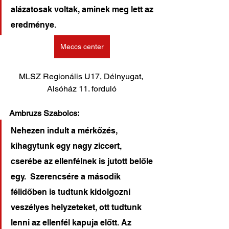
alázatosak voltak, aminek meg lett az 
eredménye.
Meccs center
MLSZ Regionális U17, Délnyugat, 
Alsóház 11. forduló
Ambruzs Szabolcs:
Nehezen indult a mérkőzés, 
kihagytunk egy nagy ziccert, 
cserébe az ellenfélnek is jutott belőle 
egy.  Szerencsére a második 
félidőben is tudtunk kidolgozni 
veszélyes helyzeteket, ott tudtunk 
lenni az ellenfél kapuja előtt. Az 