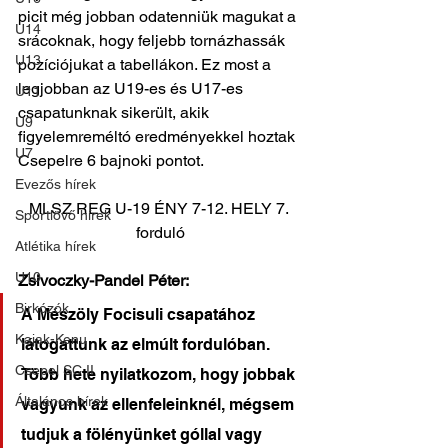
picit még jobban odatenniük magukat a 
U14
srácoknak, hogy feljebb tornázhassák 
U13
pozíciójukat a tabellákon. Ez most a 
legjobban az U19-es és U17-es 
U11
csapatunknak sikerült, akik 
U9
figyelemreméltó eredményekkel hoztak 
U7
Csepelre 6 bajnoki pontot.
Evezős hírek
MLSZ REG U-19 ÉNY 7-12. HELY 7. 
Sportlövő hírek
forduló
Atlétika hírek
U10
Zsivoczky-Pandel Péter:
Birkózók
A Mészöly Focisuli csapatához 
Kajak-Kenu
látogattunk az elmúlt fordulóban. 
Csepel SC II
Több hete nyilatkozom, hogy jobbak 
Általános hírek
vagyunk az ellenfeleinknél, mégsem 
tudjuk a fölényünket góllal vagy 