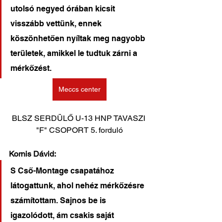
utolsó negyed órában kicsit 
visszább vettünk, ennek 
köszönhetően nyíltak meg nagyobb 
területek, amikkel le tudtuk zárni a 
mérkőzést.
Meccs center
BLSZ SERDÜLŐ U-13 HNP TAVASZI 
"F" CSOPORT 5. forduló
Kornis Dávid:
S Cső-Montage csapatához 
látogattunk, ahol nehéz mérkőzésre 
számítottam. Sajnos be is 
igazolódott, ám csakis saját 