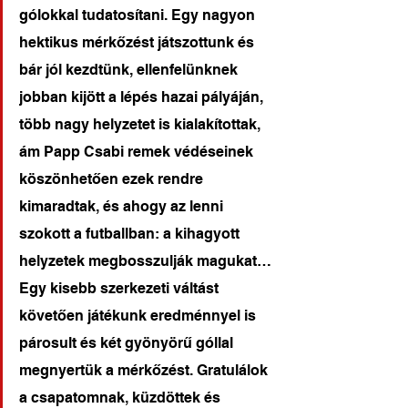
gólokkal tudatosítani. Egy nagyon 
hektikus mérkőzést játszottunk és 
bár jól kezdtünk, ellenfelünknek 
jobban kijött a lépés hazai pályáján, 
több nagy helyzetet is kialakítottak, 
ám Papp Csabi remek védéseinek 
köszönhetően ezek rendre 
kimaradtak, és ahogy az lenni 
szokott a futballban: a kihagyott 
helyzetek megbosszulják magukat… 
Egy kisebb szerkezeti váltást 
követően játékunk eredménnyel is 
párosult és két gyönyörű góllal 
megnyertük a mérkőzést. Gratulálok 
a csapatomnak, küzdöttek és 