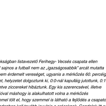
okságban listavezető Ferihegy- Vecsés csapata ellen
l sajnos a futball nem az „igazságosabbik” arcát mutatta
m érdemelt vereséget, ugyanis a mérkőzés 60. percéig
t, helyzetet dolgoztunk ki, 0:0-nál kapufáig jutottunk, 0:1
letve ziccereket hibáztunk. Egy kis szerencsével, illetve
óval máshogy is alakulhatott volna a mérkőzés
el tölt el, hogy szemmel is látható a fejlődés a csapat