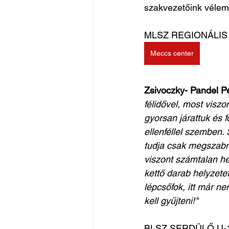
szakvezetőink vélemé
MLSZ REGIONÁLIS U
Meccs center
Zsivoczky- Pandel Pé
félidővel, most viszo
gyorsan járattuk és f
ellenféllel szemben.
tudja csak megszabni
viszont számtalan h
kettő darab helyzetet 
lépcsőfok, itt már ne
kell gyűjteni!"
BLSZ SERDÜLŐ U-14