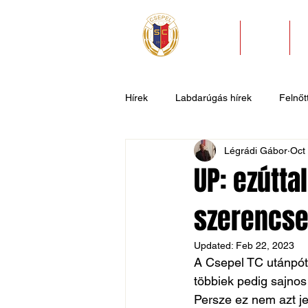
HÍREK
KLUB
Hírek
Labdarúgás hírek
Felnőtt
Légrádi Gábor
Oct
U11
U9
U7
Evezős
UP: ezútt
szerencs
Csepel SC II
Általános hírek
Updated:
Feb 22, 2023
A Csepel TC utánpótl
többiek pedig sajnos
Persze ez nem azt je