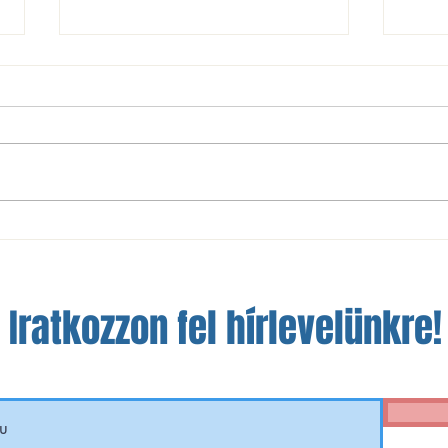
NBIII: nem sikerült a bravúr
A szá
Óbudán
a fej
Iratkozzon fel hírlevelünkre!