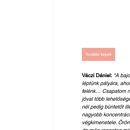
További képek
Váczi Dániel:
"A baj
léptünk pályára, aho
felénk… Csapatom ne
jóval több lehetősége
nél pedig büntetőt il
nagyobb koncentráci
végkimenetele. Örömm