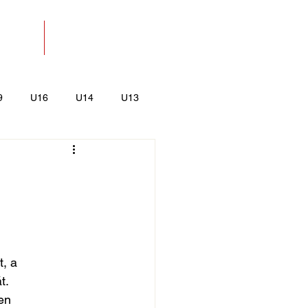
SOLAT
BOLT
9
U16
U14
U13
k
Kajak-Kenu
t, a
t.
zen