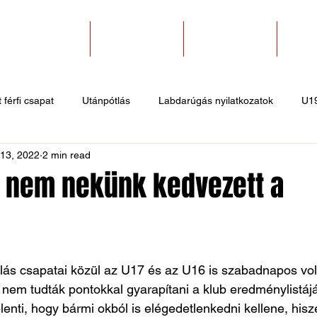
SZAKOSZTÁLYOK
EGYESÜLETEK
PÁLYABÉRLÉS
KAPC
 férfi csapat
Utánpótlás
Labdarúgás nyilatkozatok
U1
 13, 2022
2 min read
 hírek
Sportlövő hírek
Atlétika hírek
U10
Birkózó
al nem nekünk kedvezett a
e
ás csapatai közül az U17 és az U16 is szabadnapos vol
 nem tudták pontokkal gyarapítani a klub eredménylistájá
lenti, hogy bármi okból is elégedetlenkedni kellene, his