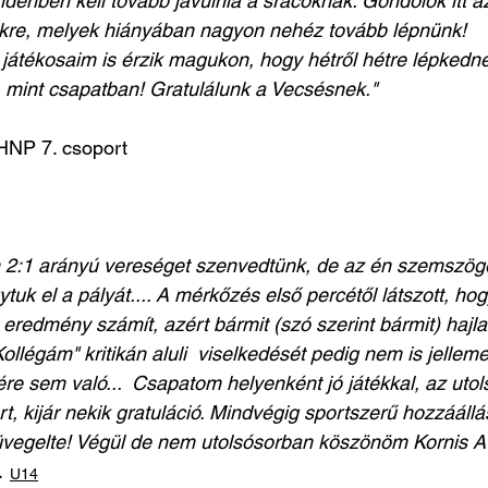
enben kell tovább javulnia a srácoknak. Gondolok itt a
ekre, melyek hiányában nagyon nehéz tovább lépnünk!
játékosaim is érzik magukon, hogy hétről hétre lépkedn
, mint csapatban! Gratulálunk a Vecsésnek."
HNP 7. csoport
 2:1 arányú vereséget szenvedtünk, de az én szemszög
uk el a pályát.... A mérkőzés első percétől látszott, hog
 eredmény számít, azért bármit (szó szerint bármit) hajl
Kollégám" kritikán aluli  viselkedését pedig nem is jelle
re sem való...  Csapatom helyenként jó játékkal, az utol
t, kijár nekik gratuláció. Mindvégig sportszerű hozzááll
vegelte! Végül de nem utolsósorban köszönöm Kornis Att
U14