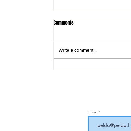
Comments
Write a comment...
MOL Magyar Kupa: magabiztos
továbbjutás
Email