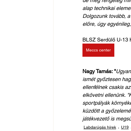
de még rengeteg mind
alap technikai elem
Dolgozunk tovább, a 
előre, úgy egyénileg
BLSZ Serdülő U-13 
Meccs center
Nagy Tamás: "
Ugyan
ismét győztesen hagyt
ellenfélnek csakis az
elkövetni ellenünk. "
sportpályák környéké
küzdött a győzelemér
játékvezető is megsü
Labdarúgás hírek
U19