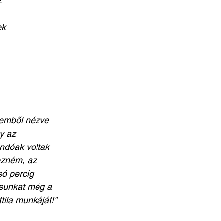
z
ek
emből nézve 
y az 
andóak voltak 
mezném, az 
só percig 
ásunkat még a 
ila munkáját!"