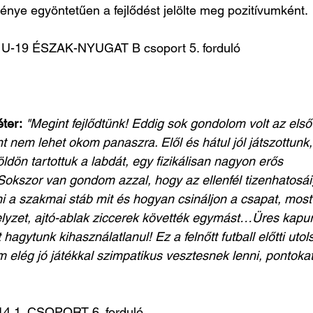
nye egyöntetűen a fejlődést jelölte meg pozitívumként.
-19 ÉSZAK-NYUGAT B csoport 5. forduló
ter:
"Megint fejlődtünk! Eddig sok gondolom volt az első
nt nem lehet okom panaszra. Elől és hátul jól játszottunk,
öldön tartottuk a labdát, egy fizikálisan nagyon erős
 Sokszor van gondom azzal, hogy az ellenfél tizenhatosái
 a szakmai stáb mit és hogyan csináljon a csapat, most
elyzet, ajtó-ablak ziccerek követték egymást…Üres kapu
hagytunk kihasználatlanul! Ez a felnőtt futball előtti utol
m elég jó játékkal szimpatikus vesztesnek lenni, pontoka
 1. CSOPORT 6. forduló