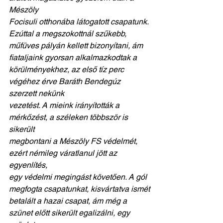
Mészöly
Focisuli otthonába látogatott csapatunk. 
Ezúttal a megszokottnál szűkebb,
műfüves pályán kellett bizonyítani, ám 
fiataljaink gyorsan alkalmazkodtak a
körülményekhez, az első tíz perc 
végéhez érve Baráth Bendegúz 
szerzett nekünk
vezetést. A mieink irányították a 
mérkőzést, a széleken többször is 
sikerült
megbontani a Mészöly FS védelmét, 
ezért némileg váratlanul jött az 
egyenlítés,
egy védelmi megingást követően. A gól 
megfogta csapatunkat, kisvártatva ismét
betalált a hazai csapat, ám még a 
szünet előtt sikerült egalizálni, egy 