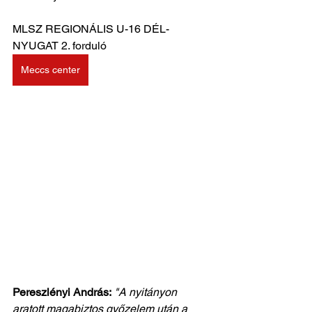
MLSZ REGIONÁLIS U-16 DÉL-
NYUGAT 2. forduló
Meccs center
Pereszlényi András:
"A nyitányon 
aratott magabiztos győzelem után a 