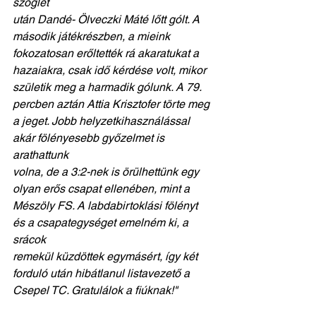
szöglet
után Dandé- Ölveczki Máté lőtt gólt. A 
második játékrészben, a mieink
fokozatosan erőltették rá akaratukat a 
hazaiakra, csak idő kérdése volt, mikor
születik meg a harmadik gólunk. A 79. 
percben aztán Attia Krisztofer törte meg
a jeget. Jobb helyzetkihasználással 
akár fölényesebb győzelmet is 
arathattunk
volna, de a 3:2-nek is örülhettünk egy 
olyan erős csapat ellenében, mint a
Mészöly FS. A labdabirtoklási fölényt 
és a csapategységet emelném ki, a 
srácok
remekül küzdöttek egymásért, így két 
forduló után hibátlanul listavezető a
Csepel TC. Gratulálok a fiúknak!"