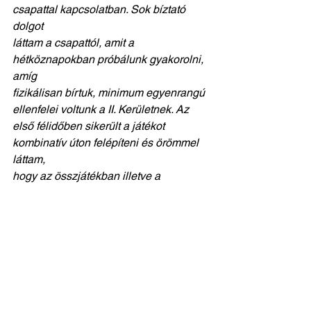
csapattal kapcsolatban. Sok bíztató 
dolgot
láttam a csapattól, amit a 
hétköznapokban próbálunk gyakorolni, 
amíg
fizikálisan bírtuk, minimum egyenrangú 
ellenfelei voltunk a II. Kerületnek. Az
első félidőben sikerült a játékot 
kombinatív úton felépíteni és örömmel 
láttam,
hogy az összjátékban illetve a 
csapatrészek közti játékban, 
kapcsolatokban sokat
léptünk előre. Még a megkezdett út 
elején járunk, de ha ilyen ütemben 
tanulnak,
fejlődnek, dolgoznak a srácok akkor 
rendkívül pozitív időszak elé nézünk!
Ellenfelünknek gratulálunk a 