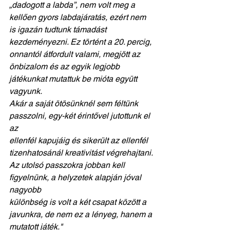
„dadogott a labda”, nem volt meg a
kellően gyors labdajáratás, ezért nem 
is igazán tudtunk támadást
kezdeményezni. Ez történt a 20. percig, 
onnantól átfordult valami, megjött az
önbizalom és az egyik legjobb 
játékunkat mutattuk be mióta együtt 
vagyunk.
Akár a saját ötösünknél sem féltünk 
passzolni, egy-két érintővel jutottunk el 
az
ellenfél kapujáig és sikerült az ellenfél 
tizenhatosánál kreativitást végrehajtani.
Az utolsó passzokra jobban kell 
figyelnünk, a helyzetek alapján jóval 
nagyobb
különbség is volt a két csapat között a 
javunkra, de nem ez a lényeg, hanem a
mutatott játék."