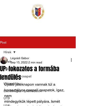
Post
Hírek
Légrádi Gábor
Hírek
Sep 15, 2022
2 min read
UP: fokozatos a formába
Labdarúgás hírek
lendülés
Felnőtt férfi csapat
Utánpótlás
Újabb játéknapon vannak túl a 
korosztályos csepeli csapatok, igaz, 
Labdarúgás nyilatkozatok
nem
U19
mindegyikük lépett pályára. Ismét 
U16