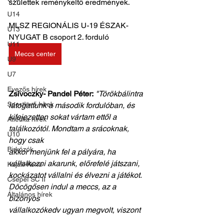
születtek reménykeltő eredmények.
U14
MLSZ REGIONÁLIS U-19 ÉSZAK-
U13
NYUGAT B csoport 2. forduló
U11
Meccs center
U9
U7
Evezős hírek
Zsivoczky- Pandel Péter:
"Törökbálintra 
Sportlövő hírek
látogattunk a második fordulóban, és
kifejezetten sokat vártam ettől a 
Atlétika hírek
találkozótól. Mondtam a srácoknak, 
U10
hogy csak
Birkózók
akkor menjünk fel a pályára, ha 
vállalkozni akarunk, előrefelé játszani,
Kajak-Kenu
kockázatot vállalni és élvezni a játékot. 
Csepel SC II
Döcögősen indul a meccs, az a 
Általános hírek
bizonyos
vállalkozókedv ugyan megvolt, viszont 