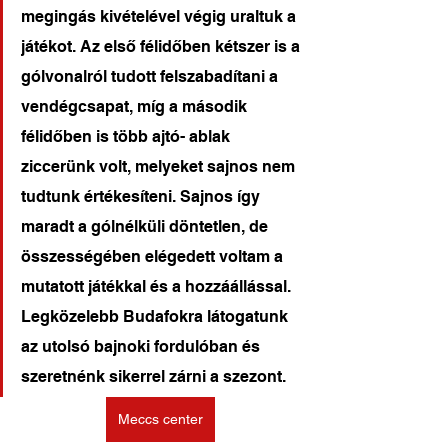
megingás kivételével végig uraltuk a 
játékot. Az első félidőben kétszer is a 
gólvonalról tudott felszabadítani a 
vendégcsapat, míg a második 
félidőben is több ajtó- ablak 
ziccerünk volt, melyeket sajnos nem 
tudtunk értékesíteni. Sajnos így 
maradt a gólnélküli döntetlen, de 
összességében elégedett voltam a 
mutatott játékkal és a hozzáállással. 
Legközelebb Budafokra látogatunk 
az utolsó bajnoki fordulóban és 
szeretnénk sikerrel zárni a szezont.
Meccs center