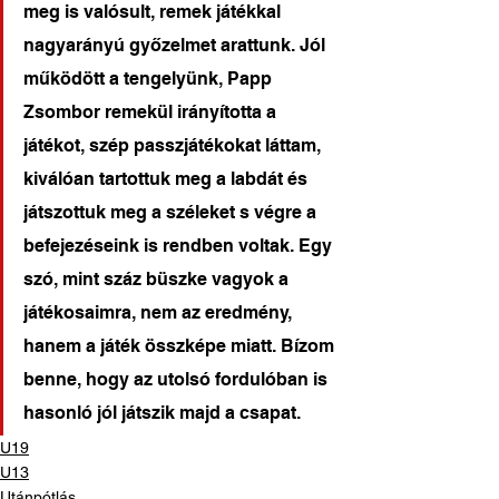
meg is valósult, remek játékkal 
nagyarányú győzelmet arattunk. Jól 
működött a tengelyünk, Papp 
Zsombor remekül irányította a 
játékot, szép passzjátékokat láttam, 
kiválóan tartottuk meg a labdát és 
játszottuk meg a széleket s végre a 
befejezéseink is rendben voltak. Egy 
szó, mint száz büszke vagyok a 
játékosaimra, nem az eredmény, 
hanem a játék összképe miatt. Bízom 
benne, hogy az utolsó fordulóban is 
hasonló jól játszik majd a csapat.
U19
U13
Utánpótlás