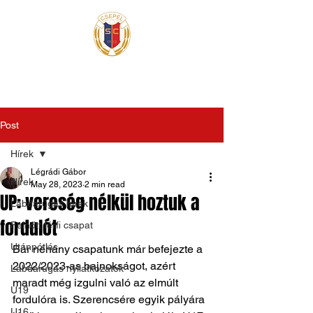
Post
Hírek
Légrádi Gábor
Hírek
May 28, 2023
2 min read
UP: vereség nélkül hoztuk a
Labdarúgás hírek
fordulót
Felnőtt férfi csapat
Utánpótlás
Bár néhány csapatunk már befejezte a 
2022/2023-as bajnokságot, azért 
Labdarúgás nyilatkozatok
maradt még izgulni való az elmúlt 
U19
fordulóra is. Szerencsére egyik pályára 
U16