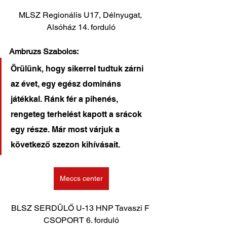
MLSZ Regionális U17, Délnyugat, 
Alsóház 14. forduló
Ambruzs Szabolcs:
Örülünk, hogy sikerrel tudtuk zárni 
az évet, egy egész domináns 
játékkal. Ránk fér a pihenés, 
rengeteg terhelést kapott a srácok 
egy része. Már most várjuk a 
következő szezon kihívásait.
Meccs center
BLSZ SERDÜLŐ U-13 HNP Tavaszi F 
CSOPORT 6. forduló