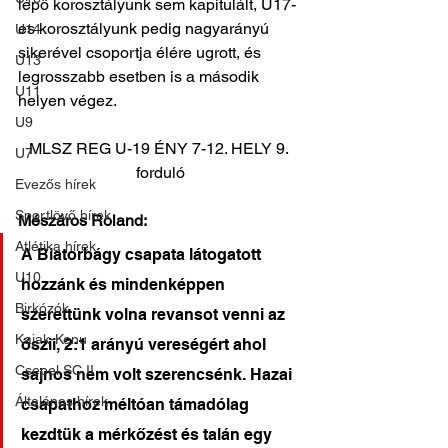
lépő korosztályunk sem kapitulált, U17-
es korosztályunk pedig nagyarányú 
U14
sikerével csoportja élére ugrott, és 
U13
legrosszabb esetben is a második 
U11
helyen végez.
U9
MLSZ REG U-19 ÉNY 7-12. HELY 9. 
U7
forduló
Evezős hírek
Sportlövő hírek
Mészáros Roland:
Atlétika hírek
A Biatorbágy csapata látogatott 
U10
hozzánk és mindenképpen 
Birkózók
szerettünk volna revansot venni az 
Kajak-Kenu
őszii, 2:1 arányú vereségért ahol 
Csepel SC II
sajnos nem volt szerencsénk. Hazai 
Általános hírek
csapathoz méltóan támadólag 
kezdtük a mérkőzést és talán egy 