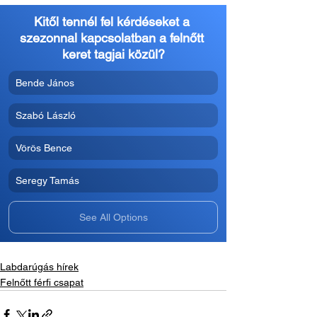
Kitől tennél fel kérdéseket a 
szezonnal kapcsolatban a felnőtt 
keret tagjai közül?
Bende János
Szabó László
Vörös Bence
Seregy Tamás
See All Options
Labdarúgás hírek
Felnőtt férfi csapat