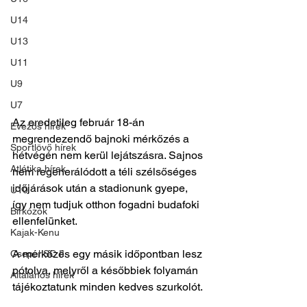
U14
U13
U11
U9
U7
Az eredetileg február 18-án 
Evezős hírek
megrendezendő bajnoki mérkőzés a 
Sportlövő hírek
hétvégén nem kerül lejátszásra. Sajnos 
Atlétika hírek
nem regenerálódott a téli szélsőséges 
időjárások után a stadionunk gyepe, 
U10
így nem tudjuk otthon fogadni budafoki 
Birkózók
ellenfelünket.
Kajak-Kenu
A mérkőzés egy másik időpontban lesz 
Csepel SC II
pótolva, melyről a későbbiek folyamán 
Általános hírek
tájékoztatunk minden kedves szurkolót.