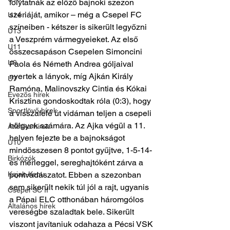
folytatnák az előző bajnoki szezon 
szériáját, amikor – még a Csepel FC 
U14
színeiben - kétszer is sikerült legyőzni 
U13
a Veszprém vármegyeieket. Az első 
U11
összecsapáson Csepelen Simoncini 
U9
Paola és Németh Andrea góljaival 
nyertek a lányok, míg Ajkán Király 
U7
Ramóna, Malinovszky Cintia és Kókai 
Evezős hírek
Krisztina gondoskodtak róla (0:3), hogy 
Sportlövő hírek
a visszafelé út vidáman teljen a csepeli 
hölgyek számára. Az Ajka végül a 11. 
Atlétika hírek
helyen fejezte be a bajnokságot 
U10
mindösszesen 8 pontot gyűjtve, 1-5-14-
Birkózók
es mérleggel, sereghajtóként zárva a 
Kajak-Kenu
pontvadászatot. Ebben a szezonban 
sem sikerült nekik túl jól a rajt, ugyanis 
Csepel SC II
a Pápai ELC otthonában háromgólos 
Általános hírek
vereségbe szaladtak bele. Sikerült 
viszont javítaniuk odahaza a Pécsi VSK 