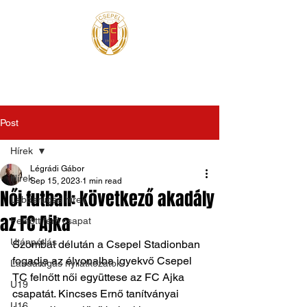
Post
Hírek
Légrádi Gábor
Hírek
Sep 15, 2023
1 min read
Női futball: következő akadály
Labdarúgás hírek
az FC Ajka
Felnőtt férfi csapat
Utánpótlás
Szombat délután a Csepel Stadionban 
fogadja az élvonalba igyekvő Csepel 
Labdarúgás nyilatkozatok
TC felnőtt női együttese az FC Ajka 
U19
csapatát. Kincses Ernő tanítványai 
U16