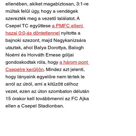
ellenében, akiket magabiztosan, 3:1-re 
múltak felül úgy, hogy a vendégek 
szerezték meg a vezető találatot. A 
Csepel TC együttese 
a PMFC elleni 
hazai 0:0-ás döntetlennel
 nyitotta a 
bajnoki szezont, majd Nagykanizsára 
utaztak, ahol Balya Dorottya, Balogh 
Noémi és Horváth Emese góljai 
gondoskodtak róla, hogy 
a három pont 
Csepelre kerüljön
. Mindez azt jelenti, 
hogy lányaink egyelőre nem tértek le 
arról az útról, ami a kitűzött célhoz 
vezet, ezen az úton szombaton délután 
15 órakor kell továbbmenni az FC Ajka 
ellen a Csepel Stadionban.