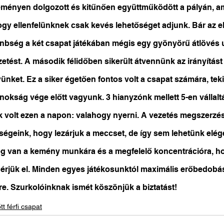
ményen dolgozott és kitűnően együttműködött a pályán, am
ogy ellenfelünknek csak kevés lehetőséget adjunk. Bár az el
nbség a két csapat játékában mégis egy gyönyörű átlövés 
etést. A második félidőben sikerült átvennünk az irányítást
yünket. Ez a siker égetően fontos volt a csapat számára, tek
jnokság vége előtt vagyunk. 3 hianyzónk mellett 5-en vállaltá
nk volt ezen a napon: valahogy nyerni. A vezetés megszerzé
ségeink, hogy lezárjuk a meccset, de így sem lehetünk elég
g van a kemény munkára és a megfelelő koncentrációra, ho
érjük el. Minden egyes játékosunktól maximális erőbedobást
e. Szurkolóinknak ismét köszönjük a biztatást!
tt férfi csapat