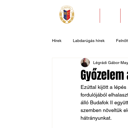
HÍREK
KLUB
Hírek
Labdarúgás hírek
Felnőtt
Légrádi Gábor
May
U11
U9
U7
Evezős
Győzelem 
Csepel SC II
Általános hírek
Ezúttal kijött a lép
fordulójából elhalas
álló Budafok II együt
szemben növeltük el
hátrányunkat.