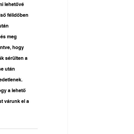
i lehetővé 
ső félidőben 
után 
 és meg 
intve, hogy 
k sérülten a 
se után 
edetlenek. 
gy a lehető 
 várunk el a 