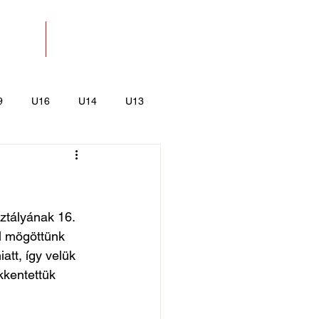
SOLAT
BOLT
9
U16
U14
U13
k
Kajak-Kenu
ztályának 16. 
ül mögöttünk 
att, így velük 
kentettük 