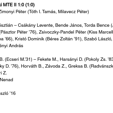
 MTE II 1:0 (1:0)
Zimonyi Péter (Tóth I. Tamás, Milavecz Péter)
isztián – Csákány Levente, Bende János, Torda Bence (J
(Pásztor Péter ’76), Zsivoczky-Pandel Péter (Kiss Marcell
 ’66), Kristó Dominik (Béres Zoltán ’91), Szabó László
ényi András
 B. (Ecseri M.’31) – Fekete M., Harsányi D. (Pokoly Zs. ’83)
ky D. ’76), Horváth B., Závoda Z., Greksa B. (Radvánszki
i Z.
 Nenad
szló ’16