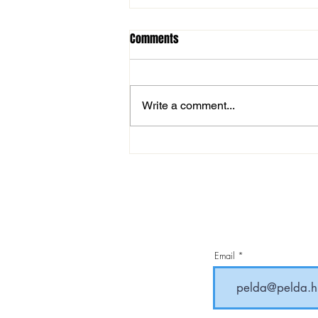
Comments
Write a comment...
MOL Magyar Kupa: magabiztos
továbbjutás
Email