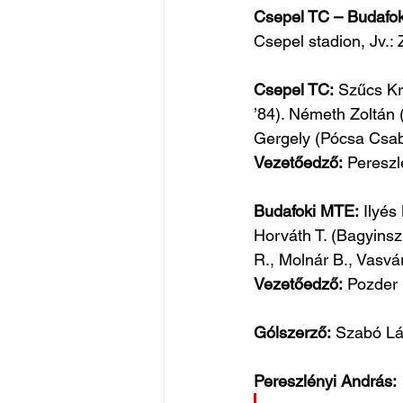
Csepel TC – Budafoki
Csepel stadion, Jv.: 
Csepel TC:
 Szűcs Kr
’84). Németh Zoltán 
Gergely (Pócsa Csaba
Vezetőedző:
 Pereszl
Budafoki MTE:
 Ilyés
Horváth T. (Bagyinsz
R., Molnár B., Vasvár
Vezetőedző:
 Pozder
Gólszerző:
 Szabó Lá
Pereszlényi András: