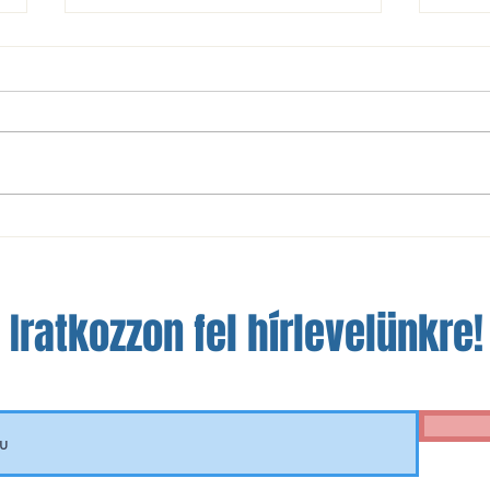
NBIII: nem sikerült a bravúr
A szá
Óbudán
a fej
Iratkozzon fel hírlevelünkre!