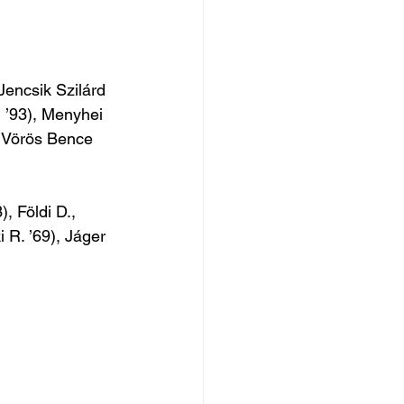
encsik Szilárd 
 ’93), Menyhei 
, Vörös Bence 
, Földi D., 
 R. ’69), Jáger 