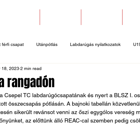
SZAKOSZTÁLYOK
EGYESÜLETEK
PÁLYABÉRLÉS
KAPC
 férfi csapat
Utánpótlás
Labdarúgás nyilatkozatok
U1
 18, 2023
2 min read
 hírek
Sportlövő hírek
Atlétika hírek
U10
Birkózó
a rangadón
és a Csepel TC labdarúgócsapatának és nyert a BLSZ I. os
ztott összecsapás pótlásán. A bajnoki tabellán közvetlen
tesén sikerült revánsot venni az őszi egygólos vereség mi
őnyünket, az előttünk álló REAC-cal szemben pedig csök