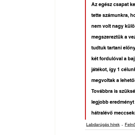
Az egész csapat ke
tette számunkra, h
nem volt nagy külö
megszereztük a vez
tudtuk tartani előn
két fordulóval a ba
játékot, így 1 célu
megvoltak a lehető
Továbbra is szüksé
legjobb eredményt 
hátralévő meccsekr
Labdarúgás hírek
Felnő