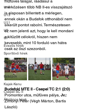
műfüves talajjal, ráadásul a 
mérkőzésen több NB II-es visszajátszó 
U14
is alaposan billentett a mérlegen, 
U13
ennek okán a Budafok otthonából nem 
U11
sikerült pontot rabolni. Természetesen 
U9
ez nem jelenti azt, hogy le kell mondani 
a kitűzött célokról, hiszen nem 
U7
kevesebb, mint 10 forduló van hátra 
Evezős hírek
csak az őszi szezonból.
Sportlövő hírek
Atlétika hírek
U10
Birkózók
Kajak-Kenu
Budafoki MTE II - Csepel TC 2:1 (2:0)
Csepel SC II
Promontor utca, műfüves pálya, 
Jv.: 
Általános hírek
Zimonyi Péter (Végh Márton, Bartis 
László)