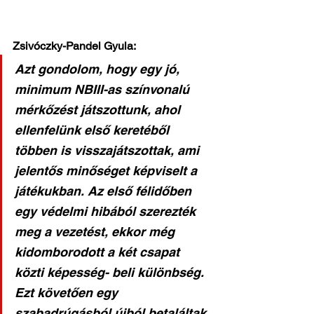
Zsivóczky-Pandel Gyula:
Azt gondolom, hogy egy jó, 
minimum NBIII-as színvonalú 
mérkőzést játszottunk, ahol 
ellenfelünk első keretéből 
többen is visszajátszottak, ami 
jelentős minőséget képviselt a 
játékukban. Az első félidőben 
egy védelmi hibából szerezték 
meg a vezetést, ekkor még 
kidomborodott a két csapat 
közti képesség- beli különbség. 
Ezt követően egy 
szabadrúgásból újból betaláltak, 