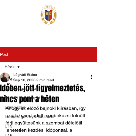
Post
Hírek
Légrádi Gábor
Hírek
Sep 16, 2023
2 min read
Időben jött figyelmeztetés,
Labdarúgás hírek
nincs pont a héten
Felnőtt férfi csapat
Utánpótlás
Ahogy az előző bajnoki kiírásban, így 
ezúttal sem tudott megbirkózni felnőtt 
Labdarúgás nyilatkozatok
férfi együttesünk a szombat délelőtti 
U19
lehetetlen kezdési időponttal, a 
U16