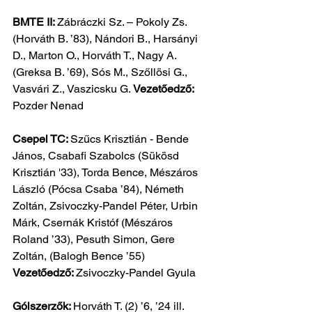
BMTE II: 
Zábráczki Sz. – Pokoly Zs. 
(Horváth B. ’83), Nándori B., Harsányi 
D., Marton O., Horváth T., Nagy A. 
(Greksa B. ’69), Sós M., Szőllösi G., 
Vasvári Z., Vaszicsku G. 
Vezetőedző:
Pozder Nenad
Csepel TC: 
Szűcs Krisztián - Bende 
János, Csabafi Szabolcs (Sükösd 
Krisztián '33), Torda Bence, Mészáros 
László (Pócsa Csaba ’84), Németh 
Zoltán, Zsivoczky-Pandel Péter, Urbin 
Márk, Csernák Kristóf (Mészáros 
Roland ’33), Pesuth Simon, Gere 
Zoltán, (Balogh Bence ’55)
Vezetőedző: 
Zsivoczky-Pandel Gyula
Gólszerzők: 
Horváth T. (2) ’6, ’24 ill. 