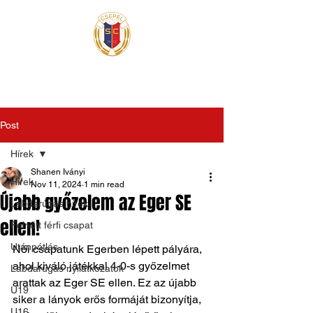
Post
Hírek
Shanen Iványi
Hírek
Nov 11, 2024
1 min read
Újabb győzelem az Eger SE
Labdarúgás hírek
ellen!
Felnőtt férfi csapat
Utánpótlás
Női csapatunk Egerben lépett pályára, 
ahol kiváló játékkal 4-0-s győzelmet 
Labdarúgás nyilatkozatok
arattak az Eger SE ellen. Ez az újabb 
U19
siker a lányok erős formáját bizonyítja, 
U16