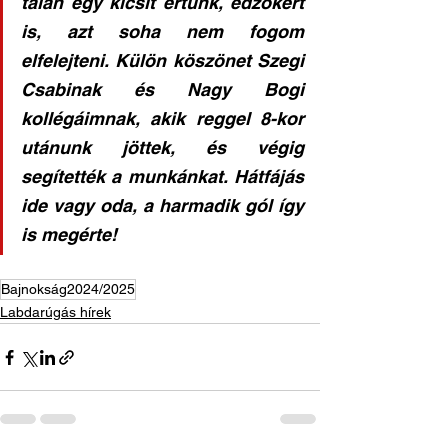
talán egy kicsit értünk, edzőkért 
is, azt soha nem fogom 
elfelejteni. Külön köszönet Szegi 
Csabinak és Nagy Bogi 
kollégáimnak, akik reggel 8-kor 
utánunk jöttek, és végig 
segítették a munkánkat. Hátfájás 
ide vagy oda, a harmadik gól így 
is megérte!
Bajnokság2024/2025
Labdarúgás hírek