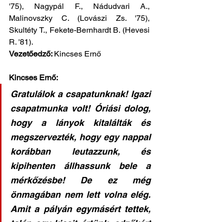
'75), Nagypál F., Nádudvari A., 
Malinovszky C. (Lovászi Zs. '75), 
Skultéty T., Fekete-Bernhardt B. (Hevesi 
R. '81).
Vezetőedző: 
Kincses Ernő 
Kincses Ernő: 
Gratulálok a csapatunknak! Igazi 
csapatmunka volt! Óriási dolog, 
hogy a lányok kitalálták és 
megszervezték, hogy egy nappal 
korábban leutazzunk, és 
kipihenten állhassunk bele a 
mérkőzésbe! De ez még 
önmagában nem lett volna elég. 
Amit a pályán egymásért tettek, 