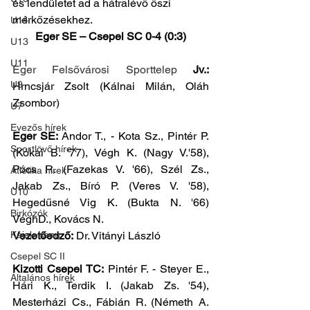
és lendületet ad a hátralévő őszi 
mérkőzésekhez.
U14
Eger SE – Csepel SC 0-4 (0:3)
U13
U11
Eger Felsővárosi Sporttelep
Jv.: 
U9
Hrncsjár Zsolt (Kálnai Milán, Oláh 
Zsombor)
U7
Evezős hírek
Eger SE:
 Andor T., - Kota Sz., Pintér P. 
Sportlövő hírek
(Kókai B. '77), Végh K. (Nagy V.'58), 
Pócs R. (Fazekas V. '66), Szél Zs., 
Atlétika hírek
Jakab Zs., Bíró P. (Veres V. '58), 
U10
Hegedűsné Vig K. (Bukta N. '66) 
Birkózók
VéghD., Kovács N.
Kajak-Kenu
Vezetőedző:
 Dr. Vitányi László
Csepel SC II
Kizotti Csepel TC:
 Pintér F. - Steyer E., 
Általános hírek
Hári K., Terdik I. (Jakab Zs. '54), 
Mesterházi Cs., Fábián R. (Németh A. 