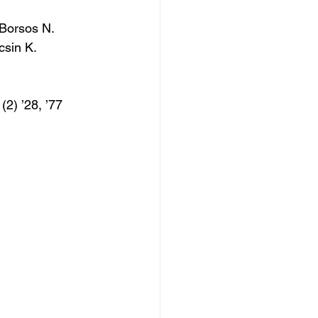
 Borsos N. 
csin K. 
(2) ’28, ’77