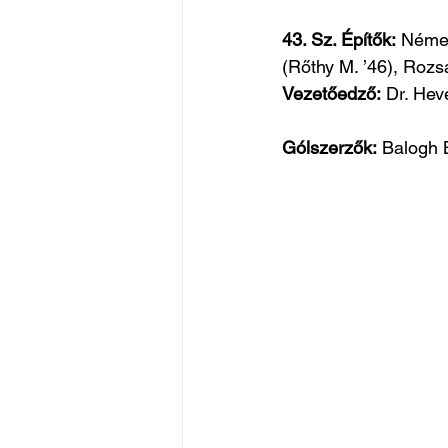
43. Sz. Építők:
 Német
(Rőthy M. ’46), Rozsá
Vezetőedző:
 Dr. He
Gólszerzők:
 Balogh B