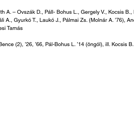
h A. – Ovszák D., Páll- Bohus L., Gergely V., Kocsis B.,
li A., Gyurkó T., Laukó J., Pálmai Zs. (Molnár A. ’76), An
vesi Tamás
ence (2), ’26, ’66, Pál-Bohus L. ’14 (öngól), ill. Kocsis B. 