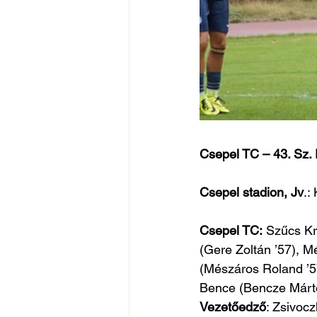
Csepel TC – 43. Sz. 
Csepel stadion, Jv
.:
Csepel TC:
 Szűcs Kr
(Gere Zoltán ’57), M
(Mészáros Roland ’5
Bence (Bencze Márto
Vezetőedző
: Zsivoc