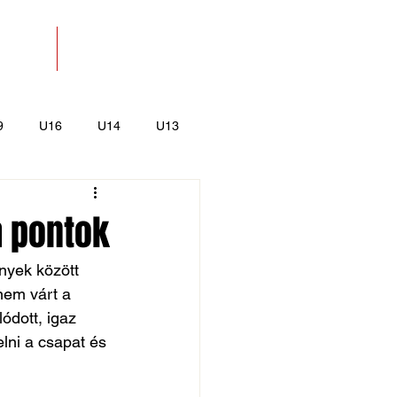
SOLAT
BOLT
9
U16
U14
U13
k
Kajak-Kenu
a pontok
nyek között 
nem várt a 
ódott, igaz 
lni a csapat és 