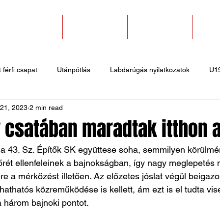
SZAKOSZTÁLYOK
EGYESÜLETEK
PÁLYABÉRLÉS
KAPC
 férfi csapat
Utánpótlás
Labdarúgás nyilatkozatok
U1
 21, 2023
2 min read
 hírek
Sportlövő hírek
Atlétika hírek
U10
Birkózó
csatában maradtak itthon 
 a 43. Sz. Építők SK együttese soha, semmilyen körülmé
rét ellenfeleinek a bajnokságban, így nagy meglepetés 
e a mérkőzést illetően. Az előzetes jóslat végül beigazol
athatós közreműködése is kellett, ám ezt is el tudta vise
 a három bajnoki pontot.