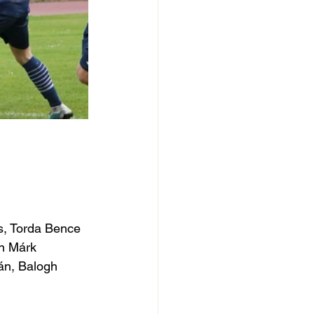
s, Torda Bence 
n Márk 
án, Balogh 