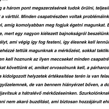
g a három pont megszerzésének tudok örülni, teljes
a várttól. Minden csapatrészben voltak problémáink
el, amíg komolyabban meg fogjuk égetni magunkat. 
le, mert egy nagyon kiélezett bajnokságról beszélünk.
ályt, ami végig így fog festeni, így élesnek kell lennü
ehézzé tettük magunknak a mérkőzést, sokkal taktik
n kell hoznunk az ilyen meccseket minden csapatré
kat követtünk el, amiket orvosolnunk kell, a párharco
 kidolgozott helyzetek értékesítése terén is van fela
győzelemnek, de van bennem hiányérzet bőven, a do
ijavítsuk a hátralévő mérkőzéseinken. Szurkolónknak
ni nem akaró buzdítást, ami biztosan hozzájárult eh