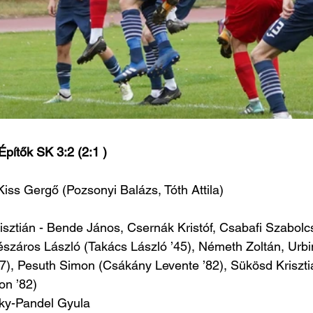
Építők SK 3:2 (2:1 )
 Kiss Gergő (Pozsonyi Balázs, Tóth Attila)
isztián - Bende János, Csernák Kristóf, Csabafi Szabolc
észáros László (Takács László ’45), Németh Zoltán, Urbi
7), Pesuth Simon (Csákány Levente ’82), Sükösd Kriszti
n ’82) 
zky-Pandel Gyula