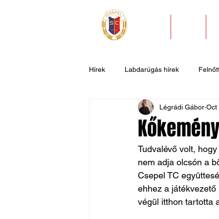
HÍREK
KLUB
Hírek
Labdarúgás hírek
Felnőtt
Légrádi Gábor
Oct
U11
U9
U7
Evezős
Kőkemény 
Csepel SC II
Általános hírek
Tudvalévő volt, hogy
nem adja olcsón a bő
Csepel TC együttesér
ehhez a játékvezető h
végül itthon tartotta