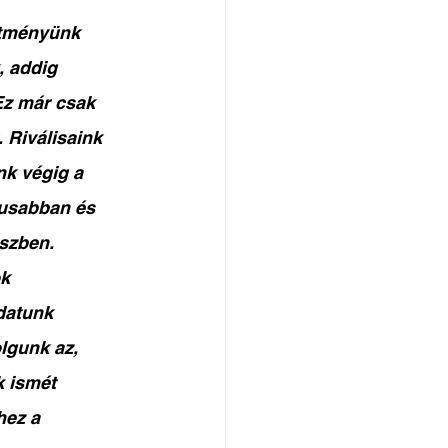
ítményünk 
, addig 
Ez már csak 
 Riválisaink 
nk végig a 
usabban és 
szben. 
k 
datunk 
lgunk az, 
 ismét 
hez a 