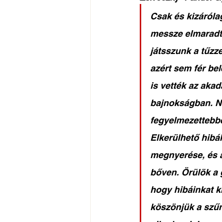
Csak és kizáróla
messze elmaradt 
játsszunk a tűzz
azért sem fér be
is vették az akad
bajnokságban. N
fegyelmezettebbe
Elkerülhető hibá
megnyerése, és a
bőven. Örülök a 
hogy hibáinkat k
köszönjük a szűn