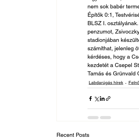
nem sok babér termet
Építők 0:1, Testvéris
BLSZ I. osztályának.
penzumot, Zsivoczky
stadionjában készül
számíthat, jelenleg 
kérdéses, hogy a Cs
kezdetét a Csepel St
Tamás és Grünvald G
Labdarúgás hírek
Felnő
Recent Posts