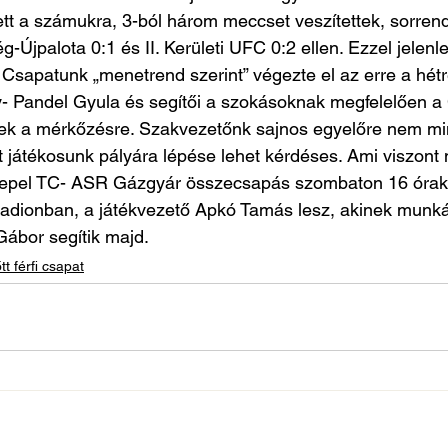
t a számukra, 3-ból három meccset veszítettek, sorrend
ég-Újpalota 0:1 és II. Kerületi UFC 0:2 ellen. Ezzel jelenl
 Csapatunk „menetrend szerint” végezte el az erre a hétre
- Pandel Gyula és segítői a szokásoknak megfelelően a
tek a mérkőzésre. Szakvezetőnk sajnos egyelőre nem mi
öt játékosunk pályára lépése lehet kérdéses. Ami viszont
epel TC- ASR Gázgyár összecsapás szombaton 16 órako
adionban, a játékvezető Apkó Tamás lesz, akinek munkájá
ábor segítik majd.
tt férfi csapat