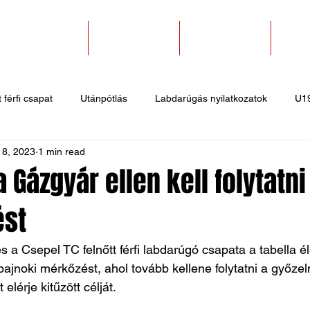
SZAKOSZTÁLYOK
EGYESÜLETEK
PÁLYABÉRLÉS
KAPC
 férfi csapat
Utánpótlás
Labdarúgás nyilatkozatok
U1
 8, 2023
1 min read
 hírek
Sportlövő hírek
Atlétika hírek
U10
Birkózó
 Gázgyár ellen kell folytatni
ést
és a Csepel TC felnőtt férfi labdarúgó csapata a tabella él
ajnoki mérkőzést, ahol tovább kellene folytatni a győzelm
elérje kitűzött célját.