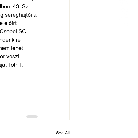
ben: 43. Sz. 
eg sereghajtói a 
 előírt 
 Csepel SC 
ndenkire 
 nem lehet 
r veszi 
t Tóth I. 
See All