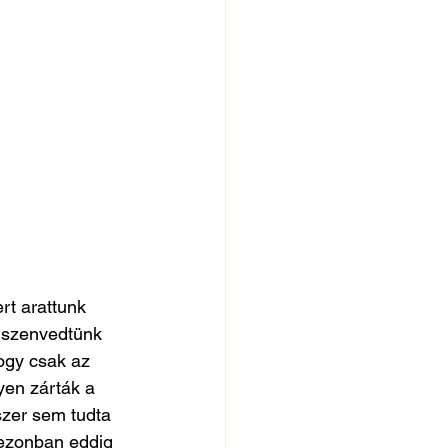
t arattunk 
egszenvedtünk 
ogy csak az 
yen zárták a 
zer sem tudta 
zezonban eddig 