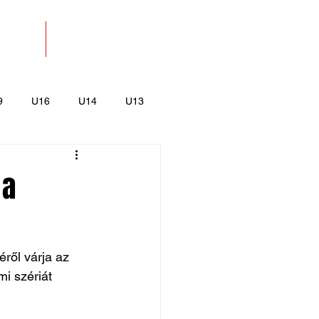
SOLAT
BOLT
9
U16
U14
U13
k
Kajak-Kenu
 a
éről várja az 
i szériát 