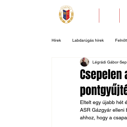
HÍREK
KLUB
Hírek
Labdarúgás hírek
Felnőtt
Légrádi Gábor
Sep
U11
U9
U7
Evezős
Csepelen a
pontgyűjt
Csepel SC II
Általános hírek
Eltelt egy újabb hét 
ASR Gázgyár elleni b
ahhoz, hogy a csapat 