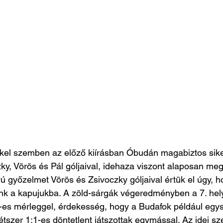
kel szemben az előző kiírásban Óbudán magabiztos siker
ky, Vörös és Pál góljaival, idehaza viszont alaposan m
yú győzelmet Vörös és Zsivoczky góljaival értük el úgy, h
tunk a kapujukba. A zöld-sárgák végeredményben a 7. hel
-es mérleggel, érdekesség, hogy a Budafok például egys
étszer 1:1-es döntetlent játszottak egymással. Az idei s