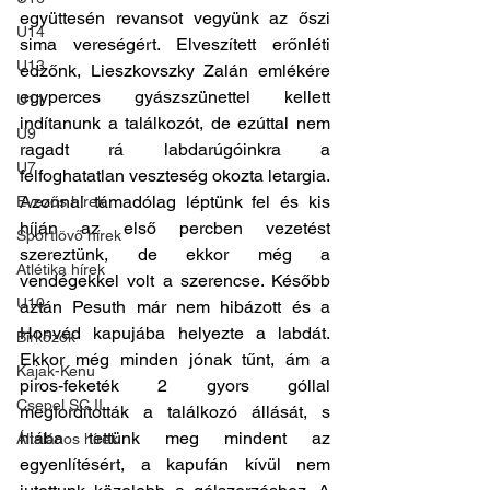
együttesén revansot vegyünk az őszi 
U14
sima vereségért. Elveszített erőnléti 
U13
edzőnk, Lieszkovszky Zalán emlékére 
egyperces gyászszünettel kellett 
U11
indítanunk a találkozót, de ezúttal nem 
U9
ragadt rá labdarúgóinkra a 
U7
felfoghatatlan veszteség okozta letargia. 
Azonnal támadólag léptünk fel és kis 
Evezős hírek
híján az első percben vezetést 
Sportlövő hírek
szereztünk, de ekkor még a 
Atlétika hírek
vendégekkel volt a szerencse. Később 
U10
aztán Pesuth már nem hibázott és a 
Honvéd kapujába helyezte a labdát. 
Birkózók
Ekkor még minden jónak tűnt, ám a 
Kajak-Kenu
piros-feketék 2 gyors góllal 
Csepel SC II
megfordították a találkozó állását, s 
hiába tettünk meg mindent az 
Általános hírek
egyenlítésért, a kapufán kívül nem 