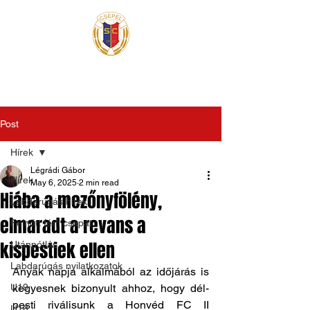
Post
Hírek
Légrádi Gábor
Hírek
May 6, 2025
2 min read
Hiába a mezőnyfölény,
Labdarúgás hírek
elmaradt a revans a
Felnőtt férfi csapat
kispestiek ellen
Utánpótlás
Labdarúgás nyilatkozatok
Anyák napja alkalmából az időjárás is 
U19
kegyesnek bizonyult ahhoz, hogy dél- 
pesti riválisunk a Honvéd FC II 
U16