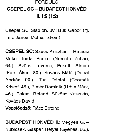
FORDULÓ 
CSEPEL SC – BUDAPEST HONVÉD 
II. 1:2 (1:2)
Csepel SC Stadion, Jv.: Bük Gábor (Ifj. 
Imrő János, Molnár István)
CSEPEL SC:
 Szűcs Krisztián – Halácsi 
Mirkó, Torda Bence (Németh Zoltán, 
64.), Szűcs Levente, Pesuth Simon 
(Kern Ákos, 80.), Kovács Máté (Dunai 
András 90.), Turi Dániel (Csernák 
Kristóf, 46.), Pintér Dominik (Urbin Márk, 
46.), Paksai Roland, Sükösd Krisztián, 
Kovács Dávid 
Vezetőedző:
 Rácz Botond
BUDAPEST HONVÉD II.:
 Megyeri G. – 
Kubicsek, Gáspár, Hetyei (Gyenes, 66.), 