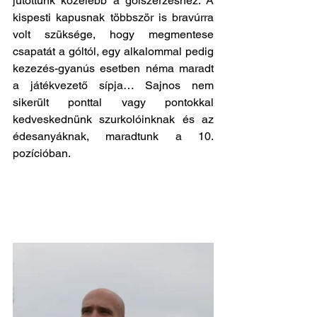
jutottunk közelebb a gólszerzéshez. A 
kispesti kapusnak többször is bravúrra 
volt szüksége, hogy megmentese 
csapatát a góltól, egy alkalommal pedig 
kezezés-gyanús esetben néma maradt 
a játékvezető sípja… Sajnos nem 
sikerült ponttal vagy pontokkal 
kedveskednünk szurkolóinknak és az 
édesanyáknak, maradtunk a 10. 
pozícióban. 