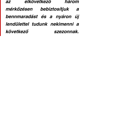
az elkövetkező három 
mérkőzésen bebiztosítjuk a 
bennmaradást és a nyáron új 
lendülettel tudunk nekimenni a 
következő szezonnak. 
Szurkolóinknak külön köszönjük 
a buzdítást, mindig öröm NB3- 
as szinten ilyen sok nézőt látni a 
lelátókon.
Bajnokság2024/2025
Felnőtt férfi csapat
Labdarúgás hírek