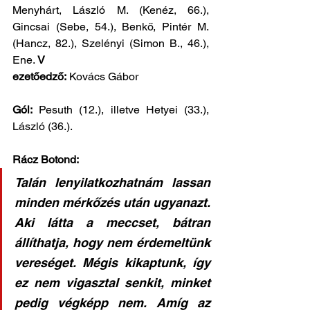
Menyhárt, László M. (Kenéz, 66.), 
Gincsai (Sebe, 54.), Benkő, Pintér M. 
(Hancz, 82.), Szelényi (Simon B., 46.), 
Ene. 
V
ezetőedző:
 Kovács Gábor
Gól:
 Pesuth (12.), illetve Hetyei (33.), 
László (36.).
Rácz Botond:
Talán lenyilatkozhatnám lassan 
minden mérkőzés után ugyanazt. 
Aki látta a meccset, bátran 
állíthatja, hogy nem érdemeltünk 
vereséget. Mégis kikaptunk, így 
ez nem vigasztal senkit, minket 
pedig végképp nem. Amíg az 