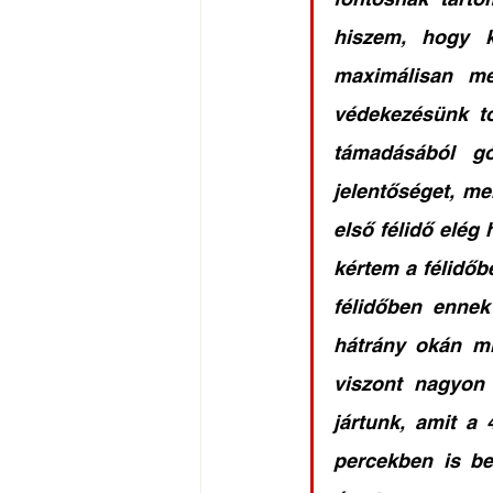
hiszem, hogy k
maximálisan meg
védekezésünk to
támadásából gó
jelentőséget, me
első félidő elég 
kértem a félidőb
félidőben ennek 
hátrány okán mi
viszont nagyon 
jártunk, amit a 
percekben is be