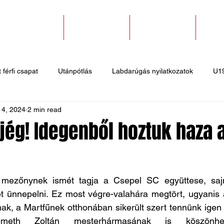
SZAKOSZTÁLYOK
EGYESÜLETEK
PÁLYABÉRLÉS
KAPC
 férfi csapat
Utánpótlás
Labdarúgás nyilatkozatok
U1
 4, 2024
2 min read
 hírek
Sportlövő hírek
Atlétika hírek
U10
Birkózó
jég! Idegenből hoztuk haza 
 mezőnynek ismét tagja a Csepel SC együttese, sajn
 ünnepelni. Ez most végre-valahára megtört, ugyanis
nak, a Martfűnek otthonában sikerült szert tennünk igen f
eth Zoltán mesterhármasának is köszönhet