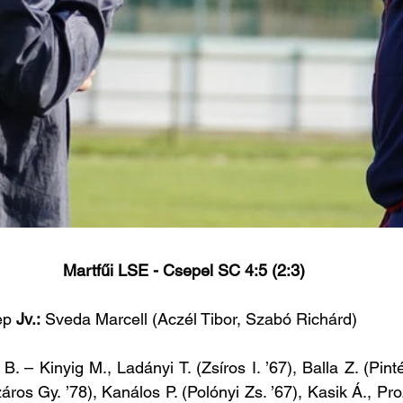
Martfűi LSE - Csepel SC 4:5 (2:3)
ep 
Jv.:
 Sveda Marcell (Aczél Tibor, Szabó Richárd)
B. – Kinyig M., Ladányi T. (Zsíros I. ’67), Balla Z. (Pintér
ros Gy. ’78), Kanálos P. (Polónyi Zs. ’67), Kasik Á., Proz