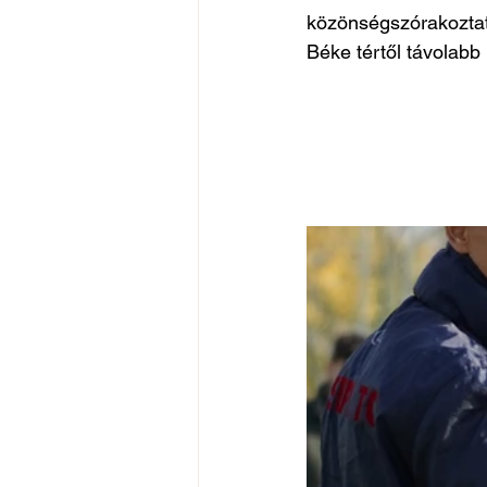
közönségszórakoztat
Béke tértől távolabb 