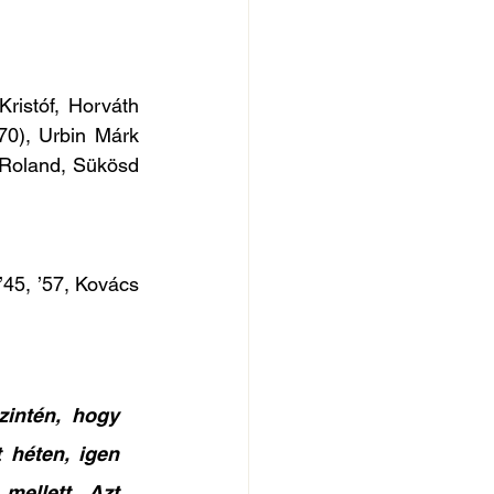
istóf, Horváth 
0), Urbin Márk 
 Roland, Sükösd 
 ’45, ’57, Kovács 
ntén, hogy 
héten, igen 
ellett. Azt 