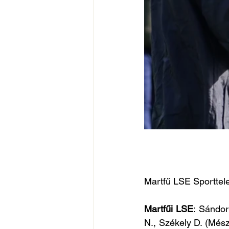
Martfű LSE Sporttel
Martfűi LSE
: Sándor 
N., Székely D. (Mészá