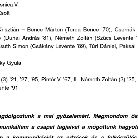
snica V. 
solt
risztián – Bence Márton (Torda Bence ’70), Csernák Kr
(Dunai András ’81), Németh Zoltán (Szűcs Levente ’7
esuth Simon (Csákány Levente ’89), Túri Dániel, Paksai
zky Gyula
 (3) ’21, ’27, ’95, Pintér V. ’67, Ill. Németh Zoltán (3) ’25,
ente ’91
dolgoztunk a mai győzelemért. Megmondom őszi
unikáltam a csapat tagjaival a mögöttünk hagyott 
m a kommunikációt az edzések és a felkészülés m