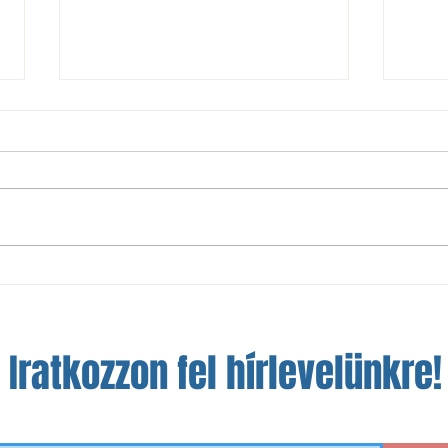
Idegenben továbbra sem megy a
Létfo
pontszerzés
Kecs
Iratkozzon fel hírlevelünkre!