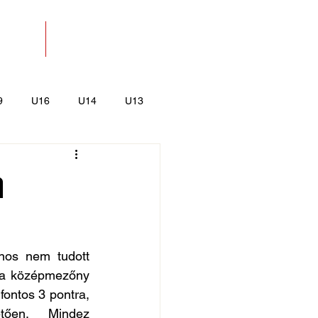
SOLAT
BOLT
9
U16
U14
U13
k
Kajak-Kenu
a
os nem tudott 
 a középmezőny 
ontos 3 pontra, 
ően. Mindez 