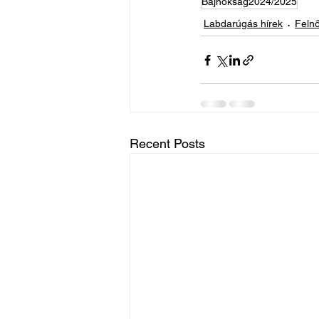
Bajnokság2024/2025
Labdarúgás hírek
Felnő
Recent Posts