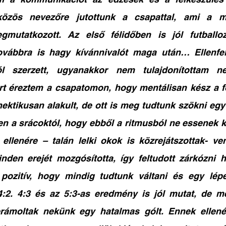
özös nevezőre jutottunk a csapattal, ami a m
mutatkozott. Az első félidőben is jól futballo
vábbra is hagy kívánnivalót maga után… Ellenfel
l szerzett, ugyanakkor nem tulajdonítottam ne
rt éreztem a csapatomon, hogy mentálisan kész a fo
hektikusan alakult, de ott is meg tudtunk szökni egy g
en a srácoktól, hogy ebből a ritmusból ne essenek k
ellenére – talán lelki okok is közrejátszottak- ve
nden erejét mozgósította, így feltudott zárkózni h
pozitív, hogy mindig tudtunk váltani és egy lépés
4:2. 4:3 és az 5:3-as eredmény is jól mutat, de m
rámoltak nekünk egy hatalmas gólt. Ennek ellenér