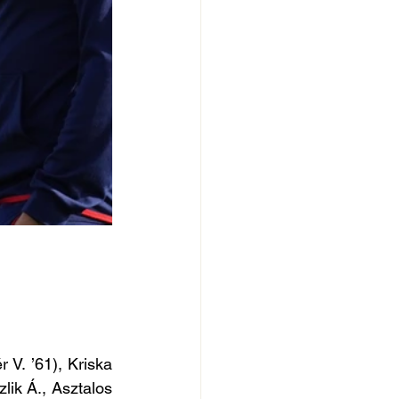
 V. ’61), Kriska 
lik Á., Asztalos 