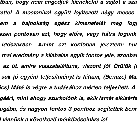
tban, hogy nem engedjük kiénekelni a sajtot a szán
tette! A mostanival együtt lejátszott négy meccs
nem a bajnokság egész kimenetelét meg fogja
zen pontosan azt, hogy előre, vagy hátra fogunk t
 időszakban. Amint azt korábban jeleztem: hull
 mai eredmény a kilábalás egyik fontos jele, azonban
az út, amire visszataláltunk, viszont jó! Örülök (
sok jó egyéni teljesítményt is láttam, (Bencze) Mar
cs) Máté is végre a tudásához mérten teljesített. A 
agáért, mint ahogy szurkolónk is, akik ismét elkísért
ugába, és nagyon fontos 3 ponthoz segítettek bennü
ll vinnünk a következő mérkőzéseinkre is!