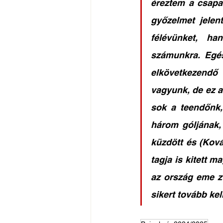
éreztem a csapa
győzelmet jelen
félévünket, ha
számunkra. Egés
elkövetkezendő
vagyunk, de ez a
sok a teendőnk, 
három góljának, 
küzdött és (Ková
tagja is kitett m
az ország eme z
sikert tovább ke