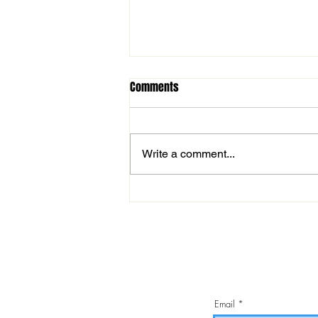
Comments
Write a comment...
Hullámvölgyben a csapat, pont
nélkül maradtunk a Béke téren
Email