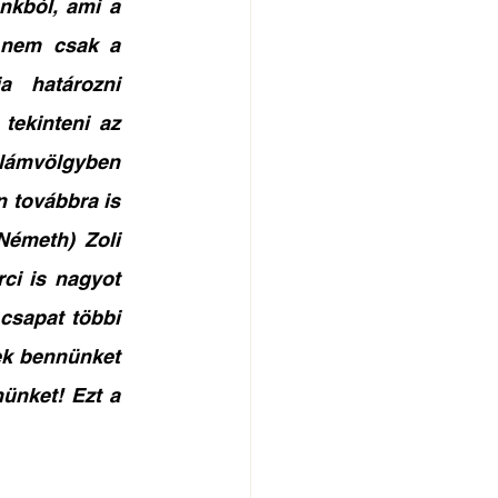
kból, ami a 
 nem csak a 
 határozni 
ekinteni az 
ámvölgyben 
 továbbra is 
Németh) Zoli 
ci is nagyot 
csapat többi 
ek bennünket 
nket! Ezt a 