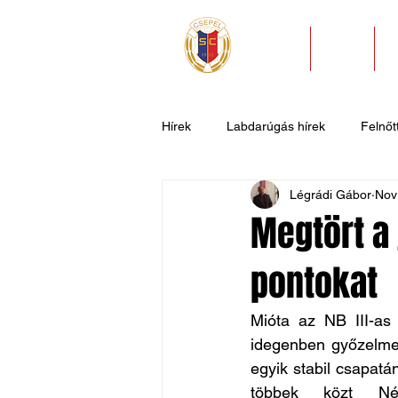
HÍREK
KLUB
Hírek
Labdarúgás hírek
Felnőtt
Légrádi Gábor
Nov
U11
U9
U7
Evezős
Megtört a 
pontokat
Csepel SC II
Általános hírek
Mióta az NB III-as
idegenben győzelmet
egyik stabil csapatá
többek közt Ném