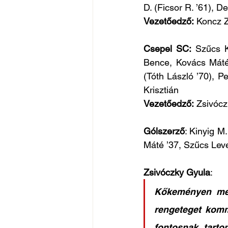
D. (Ficsor R. ’61), De
Vezetőedző:
 Koncz Z
Csepel SC:
 Szűcs K
Bence, Kovács Máté 
(Tóth László ’70), P
Krisztián 
Vezetőedző:
 Zsivóc
Gólszerző
: Kinyig M.
Máté ’37, Szűcs Lev
Zsivóczky Gyula
: 
Kőkeményen meg
rengeteget komm
fontosnak tarto