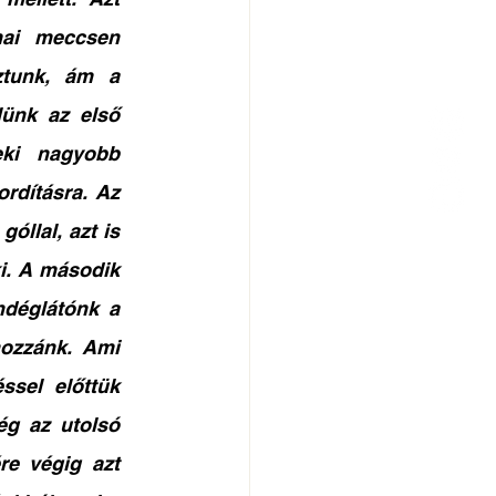
ai meccsen 
ztunk, ám a 
ünk az első 
ki nagyobb 
rdításra. Az 
óllal, azt is 
i. A második 
ndéglátónk a 
ozzánk. Ami 
sel előttük 
ég az utolsó 
e végig azt 