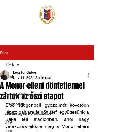
Post
Hírek
Légrádi Gábor
Hírek
Nov 11, 2024
2 min read
A Monor elleni döntetlennel
Labdarúgás hírek
zártuk az őszi etapot
Felnőtt férfi csapat
Utánpótlás
Első, idegenbeli győzelmét követően 
lépett pályára felnőtt férfi együttesünk a 
Labdarúgás nyilatkozatok
Béke téri stadionban, ahol nagy 
U19
várakozás előzte meg a Monor elleni 
U16