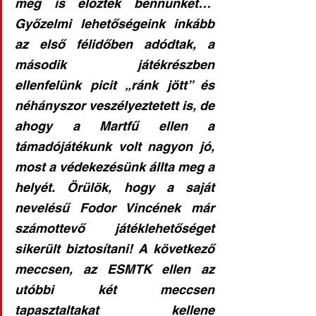
meg is előztek bennünket…  
Győzelmi lehetőségeink inkább 
az első félidőben adódtak, a 
második játékrészben 
ellenfelünk picit „ránk jött” és 
néhányszor veszélyeztetett is, de 
ahogy a Martfű ellen a 
támadójátékunk volt nagyon jó, 
most a védekezésünk állta meg a 
helyét. Örülök, hogy a saját 
nevelésű Fodor Vincének már 
számottevő játéklehetőséget 
sikerült biztosítani! A következő 
meccsen, az ESMTK ellen az 
utóbbi két meccsen 
tapasztaltakat kellene 