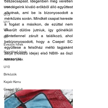
összecsapást. Idegenben még veretlen 
vendégeink kiváló erőkből álló együttest 
U14
alkotnak, ami be is bizonyosodott a 
U13
mérkőzés során. Mindkét csapat kereste 
U11
a fogást a másikon, de ezúttal nem 
U9
sikerült dűlőre jutniuk, így gólnélküli 
döntetlennel zárult a találkozó, ahol 
U7
bebizonyosodott, hogy a Csepel SC 
Evezős hírek
együttese a felsőház méltó tagjaként 
Sportlövő hírek
zárja (hosszú ideje) első NBIII- as őszi 
szezonját.
Atlétika hírek
U10
Birkózók
Kajak-Kenu
Csepel SC II
Általános hírek