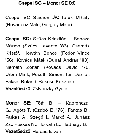
Csepel SC – Monor SE 0:0 
Csepel SC Stadion 
Jv.:
 Török Mihály 
(Hovanecz Máté, Gergely Máté)
Csepel SC:
 Szűcs Krisztián – Bencze 
Márton (Szűcs Levente ’83), Csernák 
Kristóf, Horváth Bence (Fodor Vince 
’56), Kovács Máté (Dunai András ’83), 
Németh Zoltán (Kovács Dávid ’70, 
Urbin Márk, Pesuth Simon, Túri Dániel, 
Paksai Roland, Sükösd Krisztián
Vezetőedző:
 Zsivoczky Gyula
Monor SE: 
Tóth B.
 – 
Kapronczai 
G.,
Agóts T. (Szabó B. ’76), Farkas B., 
Farkas Á., Szegő I., Markó Á., Juhász 
Zs., Puskás N., Horváth L., Hadnagy B. 
Vezetőedző: 
Halgas István