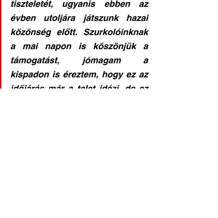
tiszteletét, ugyanis ebben az 
évben utoljára játszunk hazai 
közönség előtt. Szurkolóinknak 
a mai napon is köszönjük a 
támogatást, jómagam a 
kispadon is éreztem, hogy ez az 
időjárás már a telet idézi, de ez 
nem tántorította el őket, hogy ma 
is kiválóan buzdítsanak 
bennünket, amiért ma is  kijár a 
köszönet!
Bajnokság2024/2025
Labdarúgás hírek
Felnőtt férfi csapat