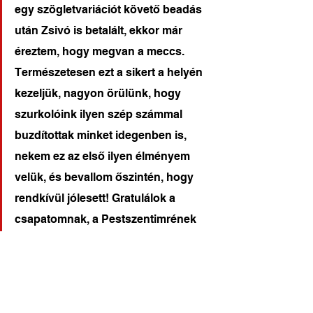
egy szögletvariációt követő beadás 
után Zsivó is betalált, ekkor már 
éreztem, hogy megvan a meccs. 
Természetesen ezt a sikert a helyén 
kezeljük, nagyon örülünk, hogy 
szurkolóink ilyen szép számmal 
buzdítottak minket idegenben is, 
nekem ez az első ilyen élményem 
velük, és bevallom őszintén, hogy 
rendkívül jólesett! Gratulálok a 
csapatomnak, a Pestszentimrének 
pedig további sok sikert kívánok a 
bajnokságban.
Labdarúgás hírek
Felnőtt férfi csapat