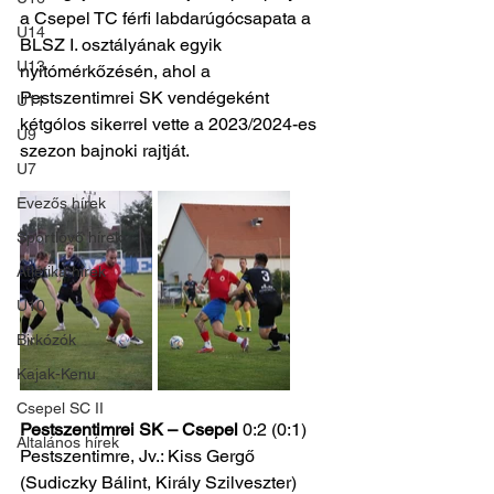
a Csepel TC férfi labdarúgócsapata a 
U14
BLSZ I. osztályának egyik 
U13
nyitómérkőzésén, ahol a 
Pestszentimrei SK vendégeként 
U11
kétgólos sikerrel vette a 2023/2024-es 
U9
szezon bajnoki rajtját.
U7
Evezős hírek
Sportlövő hírek
Atlétika hírek
U10
Birkózók
Kajak-Kenu
Csepel SC II
Pestszentimrei SK – Csepel
 0:2 (0:1)
Általános hírek
Pestszentimre, Jv.: Kiss Gergő 
(Sudiczky Bálint, Király Szilveszter)