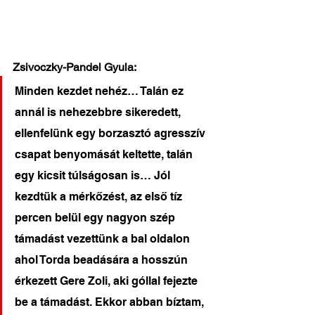
Zsivoczky-Pandel Gyula:
Minden kezdet nehéz… Talán ez 
annál is nehezebbre sikeredett, 
ellenfelünk egy borzasztó agresszív 
csapat benyomását keltette, talán 
egy kicsit túlságosan is… Jól 
kezdtük a mérkőzést, az első tíz 
percen belül egy nagyon szép 
támadást vezettünk a bal oldalon 
ahol Torda beadására a hosszún 
érkezett Gere Zoli, aki góllal fejezte 
be a támadást. Ekkor abban bíztam, 