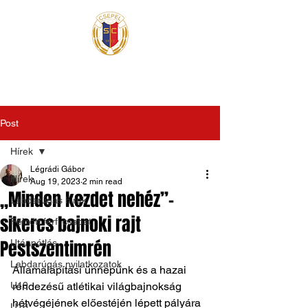
Post
Hírek
Légrádi Gábor
Hírek
Aug 19, 2023
2 min read
„Minden kezdet nehéz”-
Labdarúgás hírek
sikeres bajnoki rajt
Felnőtt férfi csapat
Pestszentimrén
Utánpótlás
Labdarúgás nyilatkozatok
Államalapítási ünnepünk és a hazai 
U19
rendezésű atlétikai világbajnokság 
hétvégéjének előestéjén lépett pályára 
U16