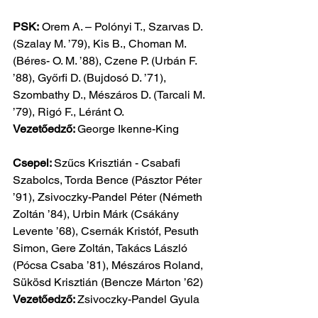
PSK:
 Orem A. – Polónyi T., Szarvas D. 
(Szalay M. ’79), Kis B., Choman M. 
(Béres- O. M. ’88), Czene P. (Urbán F. 
’88), Győrfi D. (Bujdosó D. ’71), 
Szombathy D., Mészáros D. (Tarcali M. 
’79), Rigó F., Léránt O.
Vezetőedző: 
George Ikenne-King
Csepel: 
Szűcs Krisztián - Csabafi 
Szabolcs, Torda Bence (Pásztor Péter 
’91), Zsivoczky-Pandel Péter (Németh 
Zoltán ’84), Urbin Márk (Csákány 
Levente ’68), Csernák Kristóf, Pesuth 
Simon, Gere Zoltán, Takács László 
(Pócsa Csaba ’81), Mészáros Roland, 
Sükösd Krisztián (Bencze Márton ’62)
Vezetőedző: 
Zsivoczky-Pandel Gyula