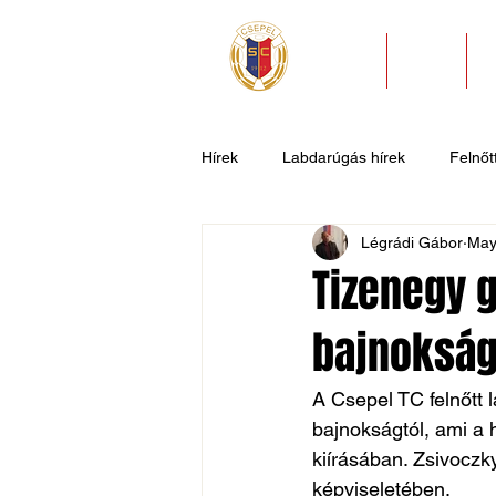
HÍREK
KLUB
Hírek
Labdarúgás hírek
Felnőtt
Légrádi Gábor
May
U11
U9
U7
Evezős
Tizenegy 
bajnokság
Csepel SC II
Általános hírek
A Csepel TC felnőtt
bajnokságtól, ami a 
kiírásában. Zsivoczk
képviseletében.