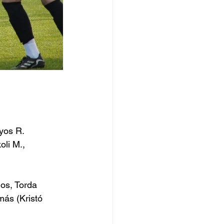
nyos R. 
oli M., 
os, Torda 
ás (Kristó 