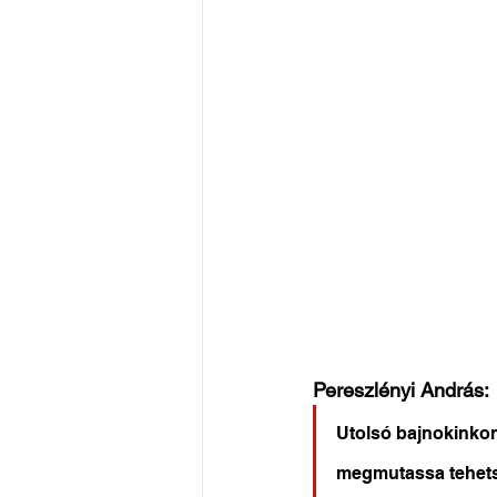
Pereszlényi András:
Utolsó bajnokinkon
megmutassa tehetség