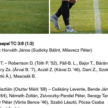
epel TC 3:8 (1:3)
: Horváth János (Sudicky Bálint, Milavecz Péter)
T. – Robertson D. (Tóth P. ’52), Páll-B. L., Bajor T., Bárá
y Zs. (Árvai B. ’7), Aczél Z. (Kávai D. ’46), Dani Z., Szok
zki Á.), Mascsák B.
isztián (Oszter Márk ’68) – Csákány Levente, Bende Ján
64), Németh Zoltán, Zsivoczky-Pandel Péter, Seregy Tam
or Péter (Vörös Bence ’46), Szabó László, Pócsa Csaba