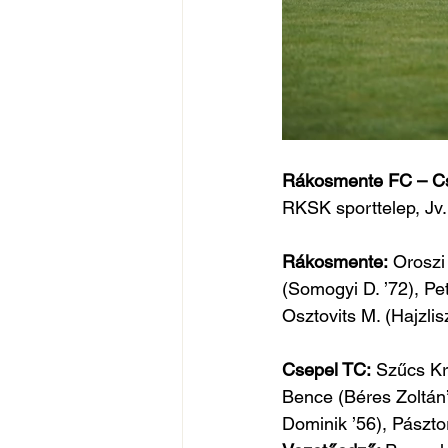
Rákosmente FC – Cs
RKSK sporttelep, Jv.
Rákosmente:
 Oroszi 
(Somogyi D. ’72), Petr
Osztovits M. (Hajzlis
Csepel TC:
 Szűcs Kr
Bence (Béres Zoltán’
Dominik ’56), Pászt