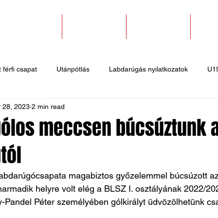
SZAKOSZTÁLYOK
EGYESÜLETEK
PÁLYABÉRLÉS
KAPC
 férfi csapat
Utánpótlás
Labdarúgás nyilatkozatok
U1
 28, 2023
2 min read
 hírek
Sportlövő hírek
Atlétika hírek
U10
Birkózó
gólos meccsen búcsúztunk 
tól
 labdarúgócsapata magabiztos győzelemmel búcsúzott az 
harmadik helyre volt elég a BLSZ I. osztályának 2022/20
y-Pandel Péter személyében gólkirályt üdvözölhetünk cs