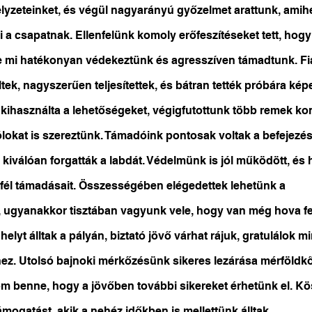
lyzeteinket, és végül nagyarányú győzelmet arattunk, amihe
i a csapatnak. Ellenfelünk komoly erőfeszítéseket tett, hogy
e mi hatékonyan védekeztünk és agresszíven támadtunk. Fiat
ek, nagyszerűen teljesítettek, és bátran tették próbára kép
kihasználta a lehetőségeket, végigfutottunk több remek ko
lokat is szereztünk. Támadóink pontosak voltak a befejezés
 kiválóan forgatták a labdát. Védelmünk is jól működött, és
nfél támadásait. Összességében elégedettek lehetünk a 
, ugyanakkor tisztában vagyunk vele, hogy van még hova fe
helyt álltak a pályán, biztató jövő várhat rájuk, gratulálok m
hez. Utolsó bajnoki mérkőzésünk sikeres lezárása mérföldkő
m benne, hogy a jövőben további sikereket érhetünk el. K
mogatást, akik a nehéz időkben is mellettünk álltak.