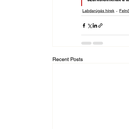
Labdarúgás hírek
Felnő
Recent Posts