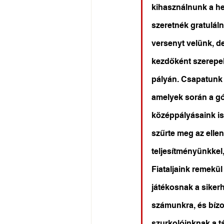
kihasználnunk a he
szeretnék gratuláln
versenyt velünk, d
kezdőként szerepelt
pályán. Csapatunk 
amelyek során a gó
középpályásaink is
szűrte meg az elle
teljesítményünkkel
Fiataljaink remekül 
játékosnak a siker
számunkra, és bízo
szurkolóinknak a tá