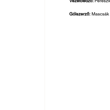
Vezetőedző: 
Pereszl
Gólszerző:
 Mascsák B