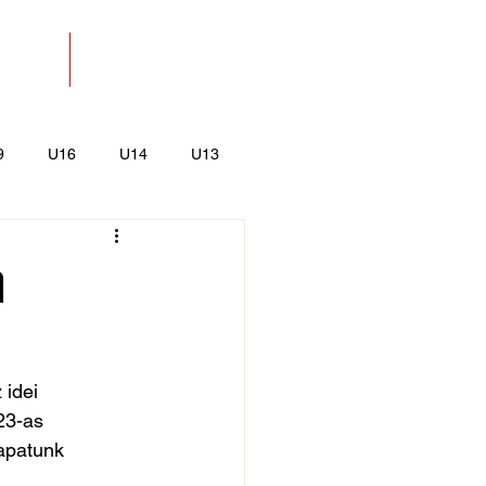
SOLAT
BOLT
9
U16
U14
U13
k
Kajak-Kenu
a
idei 
23-as 
apatunk 