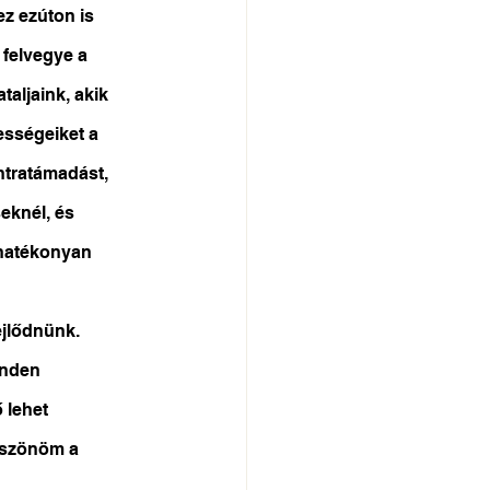
z ezúton is 
 felvegye a 
aljaink, akik 
ességeiket a 
ntratámadást, 
eknél, és 
 hatékonyan 
jlődnünk. 
inden 
 lehet 
öszönöm a 