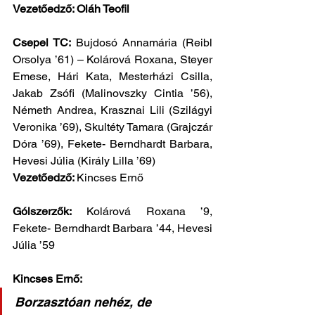
Vezetőedző: Oláh Teofil
Csepel TC: 
Bujdosó Annamária (Reibl 
Orsolya ’61) – Kolárová Roxana, Steyer 
Emese, Hári Kata, Mesterházi Csilla, 
Jakab Zsófi (Malinovszky Cintia ’56), 
Németh Andrea, Krasznai Lili (Szilágyi 
Veronika ’69), Skultéty Tamara (Grajczár 
Dóra ’69), Fekete- Berndhardt Barbara, 
Hevesi Júlia (Király Lilla ’69) 
Vezetőedző: 
Kincses Ernő
Gólszerzők:
 Kolárová Roxana ’9, 
Fekete- Berndhardt Barbara ’44, Hevesi 
Júlia ’59
Kincses Ernő: 
Borzasztóan nehéz, de 