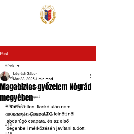
Post
Hírek
Légrádi Gábor
Hírek
Mar 23, 2025
1 min read
Magabiztos győzelem Nógrád
Labdarúgás hírek
megyében
Felnőtt férfi csapat
Utánpótlás
A Vasas elleni fiaskó után nem 
csüggedt a Csepel TC felnőtt női 
Labdarúgás nyilatkozatok
labdarúgó csapata, és az első 
U19
idegenbeli mérkőzésén javítani tudott. 
U16