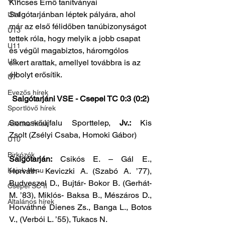
Kincses Ernő tanítványai 
Salgótarjánban léptek pályára, ahol 
U14
már az első félidőben tanúbizonyságot 
U13
tettek róla, hogy melyik a jobb csapat 
U11
és végül magabiztos, háromgólos 
U9
sikert arattak, amellyel továbbra is az 
élbolyt erősítik.
U7
Evezős hírek
Salgótarjáni VSE - Csepel TC 0:3 (0:2)
Sportlövő hírek
Somoskőújfalu Sporttelep, 
Jv.: 
Kis 
Atlétika hírek
Zsolt
(Zsélyi Csaba, Homoki Gábor)
U10
Birkózók
Salgótarján: 
Csikós E. – Gál E., 
Kajak-Kenu
Horváth- Keviczki A. (Szabó A. ’77), 
Budveszel D., Bujtár- Bokor B. (Gerhát- 
Csepel SC II
M. ’83), Miklós- Baksa B., Mészáros D., 
Általános hírek
Horváthné Dienes Zs., Banga L., Botos 
V., (Verbói L. ’55), Tukacs N. 