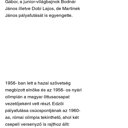
Gábor, a junior-világbajnok Bodnár 
János illetve Dobi Lajos, de Martinek 
János pályafutását is egyengette.
1956- ban lett a hazai szövetség 
megbízott elnöke és az 1956- os nyári 
olimpián a magyar öttusacsapat 
vezetőjeként vett részt. Edzői 
pályafutása csúcspontjának az 1960- 
as, római olimpia tekinthető, ahol két 
csepeli versenyző is rajthoz állt: 