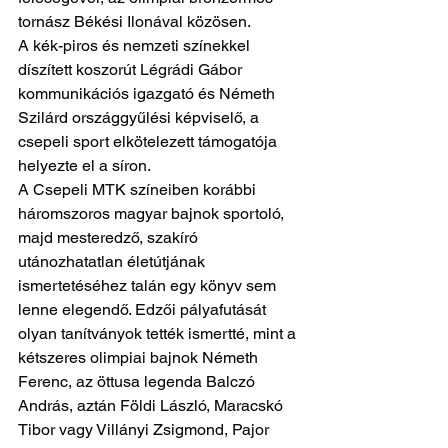
tornász Békési Ilonával közösen. 
A kék-piros és nemzeti színekkel 
díszített koszorút Légrádi Gábor 
kommunikációs igazgató és Németh 
Szilárd országgyűlési képviselő, a 
csepeli sport elkötelezett támogatója 
helyezte el a síron.
A Csepeli MTK színeiben korábbi 
háromszoros magyar bajnok sportoló, 
majd mesteredző, szakíró 
utánozhatatlan életútjának 
ismertetéséhez talán egy könyv sem 
lenne elegendő. Edzői pályafutását 
olyan tanítványok tették ismertté, mint a 
kétszeres olimpiai bajnok Németh 
Ferenc, az öttusa legenda Balczó 
András, aztán Földi László, Maracskó 
Tibor vagy Villányi Zsigmond, Pajor 