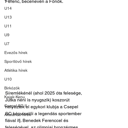
Ferenc, becenevén a Főnök.
U14
U13
U11
U9
U7
Evezős hírek
Sportlövő hírek
Atlétika hírek
U10
Birkózók
Síremlékénél (ahol 2025 óta felesége, 
Kajak-Kenu
Jutka néni is nyugszik) koszorút 
Csepel SC II
helyeztek el egykori klubja a Csepel 
SC képviselői a legendás sportember 
Általános hírek
fiával ifj. Benedek Ferenccel és 
feleségével, az olimpiai bronzérmes 