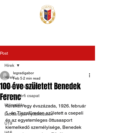
Post
Hírek
legradigabor
Hírek
Feb 5
2 min read
100 éve született Benedek
Labdarúgás hírek
Ferenc
Felnőtt férfi csapat
Utánpótlás
Kereken egy évszázada, 1926. február 
5 -én Tiszafüreden született a csepeli 
Labdarúgás nyilatkozatok
és az egyetemleges öttusasport 
U19
kiemelkedő személyisége, Benedek 
U16