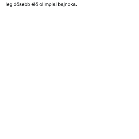
legidősebb élő olimpiai bajnoka.
A két Benedek, Ferenc és Gábor
Általános hírek