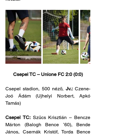
Csepel TC – Unione FC 2:0 (0:0)
Csepel stadion, 500 néző, 
Jv.:
 Czene- 
Joó Ádám (Ujhelyi Norbert, Apkó 
Tamás)
Csepel TC:
 Szűcs Krisztián – Bencze 
Márton (Balogh Bence ’60), Bende 
János, Csernák Kristóf, Torda Bence 