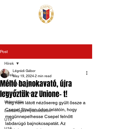
Post
Hírek
Légrádi Gábor
Hírek
May 19, 2024
2 min read
Méltó bajnokavató, újra
Labdarúgás hírek
legyőztük az Unione- t!
Felnőtt férfi csapat
Utánpótlás
Rég nem látott nézősereg gyűlt össze a 
Csepel Stadion ódon lelátóin, hogy 
Labdarúgás nyilatkozatok
megünnepelhesse Csepel felnőtt 
U19
labdarúgó bajnokcsapatát. Az 
U16