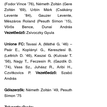
(Fodor Vince ’76), Németh Zoltán (Gere 
Zoltán ’69), Urbin Márk (Csákány 
Levente ’84), Gauzer Levente, 
Mészáros Roland (Pesuth Simon ’15), 
Vörös Bence, Dunai András 
Vezetőedző:
 Zsivoczky Gyula
Unione FC:
 Tavasi A. (Máthé G. ’46) – 
Paár E., Koplányi G., Keresztesi B. 
(Lettrich D. ’46), Kaszai G. (Kulcsár T. 
’56), Nagy T., Feczesin R. (Gazdik D. 
’74), Vass Sz., Juhász R., Aribi H., 
Czvitkovics P. 
Vezetőedző:
 Szabó 
András
Gólszerzők:
 Németh Zoltán ’49, Pesuth 
Simon ’75