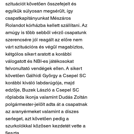
szituációt követően összefejelt és 
egyikük súlyosan megsérült, így 
csapatkapitányunkat Mészáros 
Rolandot kórházba kellett szállítani. Az 
amúgy is több sebből vérző csapatunk 
szerencsére jól reagált az előre nem 
várt szituációra és végül magabiztos, 
kétgólos sikert aratott a korábbi 
válogatott és NBI-es játékosokat 
felvonultató vendégek ellen. A sikert 
követően Gálhidi György a Csepel SC 
korábbi kiváló labdarúgója, majd 
edzője, Buzek László a Csepel SC 
röplabda ikonja valamint Dudás Zoltán 
polgármester-jelölt adta át a csapatnak 
az aranyérmeket valamint a díszes 
serleget, azt követően pedig a 
szurkolókkal közösen kezdetét vette a 
fieszta.