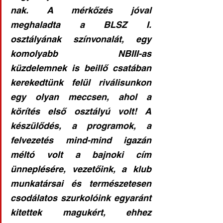
nak. A mérkőzés jóval 
meghaladta a BLSZ I. 
osztályának színvonalát, egy 
komolyabb NBIII-as 
küzdelemnek is beillő csatában 
kerekedtünk felül riválisunkon 
egy olyan meccsen, ahol a 
körítés első osztályú volt! A 
készülődés, a programok, a 
felvezetés mind-mind igazán 
méltó volt a bajnoki cím 
ünneplésére, vezetőink, a klub 
munkatársai és természetesen 
csodálatos szurkolóink egyaránt 
kitettek magukért, ehhez 