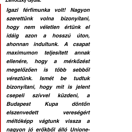
Zsivoczky Gyula:
Igazi férfimunka volt! Nagyon 
szerettünk volna bizonyítani, 
hogy nem véletlen értünk el 
idáig azon a hosszú úton, 
ahonnan indultunk. A csapat 
maximumon teljesített annak 
ellenére, hogy a mérkőzést 
megelőzően is több sebből 
véreztünk. Ismét be tudtuk 
bizonyítani, hogy mit is jelent 
csepeli szívvel küzdeni, a 
Budapest Kupa döntőn 
elszenvedett vereségért 
méltóképp vágtunk vissza a 
nagyon jó erőkből álló Unione- 