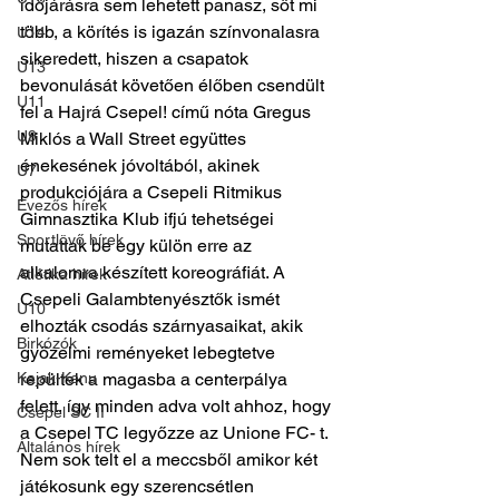
időjárásra sem lehetett panasz, sőt mi 
több, a körítés is igazán színvonalasra 
U14
sikeredett, hiszen a csapatok 
U13
bevonulását követően élőben csendült 
U11
fel a Hajrá Csepel! című nóta Gregus 
U9
Miklós a Wall Street együttes 
énekesének jóvoltából, akinek 
U7
produkciójára a Csepeli Ritmikus 
Evezős hírek
Gimnasztika Klub ifjú tehetségei 
Sportlövő hírek
mutattak be egy külön erre az 
alkalomra készített koreográfiát. A 
Atlétika hírek
Csepeli Galambtenyésztők ismét 
U10
elhozták csodás szárnyasaikat, akik 
Birkózók
győzelmi reményeket lebegtetve 
Kajak-Kenu
repültek a magasba a centerpálya 
felett, így minden adva volt ahhoz, hogy 
Csepel SC II
a Csepel TC legyőzze az Unione FC- t. 
Általános hírek
Nem sok telt el a meccsből amikor két 
játékosunk egy szerencsétlen 