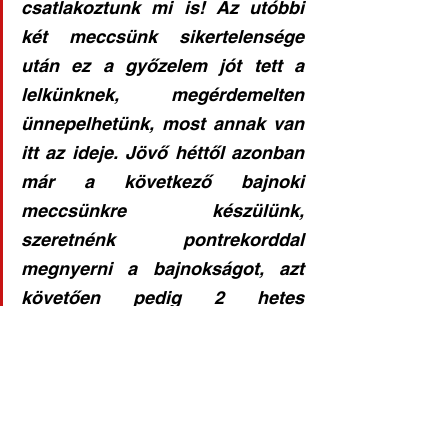
csatlakoztunk mi is! Az utóbbi 
két meccsünk sikertelensége 
után ez a győzelem jót tett a 
lelkünknek, megérdemelten 
ünnepelhetünk, most annak van 
itt az ideje. Jövő héttől azonban 
már a következő bajnoki 
meccsünkre készülünk, 
szeretnénk pontrekorddal 
megnyerni a bajnokságot, azt 
követően pedig 2 hetes 
felkészülés következik az 
osztályozókra. Nagyon szép este 
volt a mai, nagyon sokat kaptam 
én személy szerint és játékosaim 
is, ami komoly muníció lehet a 