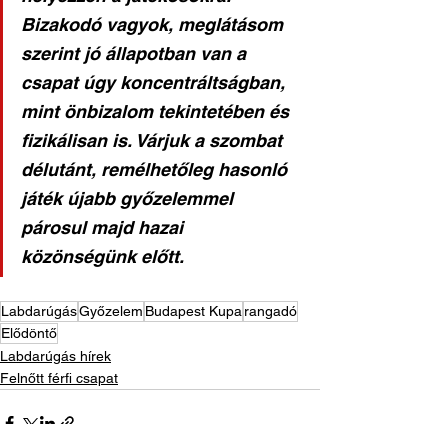
Bizakodó vagyok, meglátásom 
szerint jó állapotban van a 
csapat úgy koncentráltságban, 
mint önbizalom tekintetében és 
fizikálisan is. Várjuk a szombat 
délutánt, remélhetőleg hasonló 
játék újabb győzelemmel 
párosul majd hazai 
közönségünk előtt.
Labdarúgás
Győzelem
Budapest Kupa
rangadó
Elődöntő
Labdarúgás hírek
Felnőtt férfi csapat