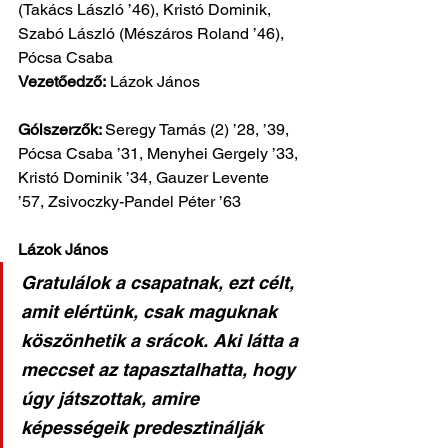
(Takács László ’46), Kristó Dominik, 
Szabó László (Mészáros Roland ’46), 
Pócsa Csaba
Vezetőedző:
 Lázok János
Gólszerzők: 
Seregy Tamás (2) ’28, ’39,
Pócsa Csaba ’31, Menyhei Gergely ’33, 
Kristó Dominik ’34, Gauzer Levente 
’57, Zsivoczky-Pandel Péter ’63
Lázok János
Gratulálok a csapatnak, ezt célt, 
amit elértünk, csak maguknak 
köszönhetik a srácok. Aki látta a 
meccset az tapasztalhatta, hogy 
úgy játszottak, amire 
képességeik predesztinálják 