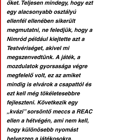
őket. Teljesen mindegy, hogy ezt 
egy alacsonyabb osztályú 
ellenfél ellenében sikerült 
megmutatni, ne feledjük, hogy a 
Nimród például kiejtette azt a 
Testvériséget, akivel mi 
megszenvedtünk. A játék, a 
mozdulatok gyorsasága végre 
megfelelő volt, ez az amiket 
mindig is elvárok a csapattól és 
ezt kell még tökéletesebbre 
fejleszteni. Következik egy 
„kvázi” sorsöntő meccs a REAC 
ellen a hétvégén, ami nem kell, 
hogy különösebb nyomást 
helyezzen a játékosokra. 