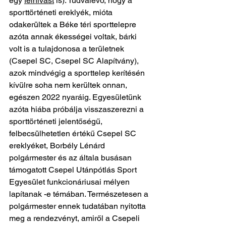
egy 
felhívást
 is). Tudvalévő, hogy a 
sporttörténeti ereklyék, mióta 
odakerültek a Béke téri sporttelepre 
azóta annak ékességei voltak, bárki 
volt is a tulajdonosa a területnek 
(Csepel SC, Csepel SC Alapítvány), 
azok mindvégig a sporttelep kerítésén 
kívülre soha nem kerültek onnan, 
egészen 2022 nyaráig. Egyesületünk 
azóta hiába próbálja visszaszerezni a 
sporttörténeti jelentőségű, 
felbecsülhetetlen értékű Csepel SC 
ereklyéket, Borbély Lénárd 
polgármester és az általa busásan 
támogatott Csepel Utánpótlás Sport 
Egyesület funkcionáriusai mélyen 
lapítanak -e témában. Természetesen a 
polgármester ennek tudatában nyitotta 
meg a rendezvényt, amiről a Csepeli 