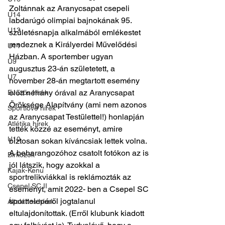
Zoltánnak az Aranycsapat csepeli 
U14
labdarúgó olimpiai bajnokának 95. 
U13
születésnapja alkalmából emlékestet 
rendeznek a Királyerdei Művelődési 
U11
Házban. A sportember ugyan 
U9
augusztus 23-án születetett, a 
U7
november 28-án megtartott esemény 
előtt néhány órával az Aranycsapat 
Evezős hírek
Öröksége Alapítvány (ami nem azonos 
Sportlövő hírek
az Aranycsapat Testülettel!) honlapján 
Atlétika hírek
tették közzé az eseményt, amire 
U10
biztosan sokan kíváncsiak lettek volna. 
A beharangozóhoz csatolt fotókon az is 
Birkózók
jól látszik, hogy azokkal a 
Kajak-Kenu
sportrelikviákkal is reklámozták az 
Csepel SC II
eseményt, amit 2022- ben a Csepel SC 
sporttelepéről jogtalanul 
Általános hírek
eltulajdonítottak. (Erről klubunk kiadott 