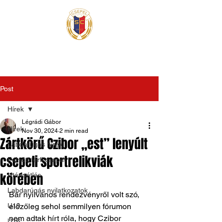
Post
Hírek
Légrádi Gábor
Hírek
Nov 30, 2024
2 min read
Zártkörű Czibor „est” lenyúlt
Labdarúgás hírek
csepeli sportrelikviák
Felnőtt férfi csapat
körében
Utánpótlás
Labdarúgás nyilatkozatok
Bár nyilvános rendezvényről volt szó, 
U19
előzőleg sehol semmilyen fórumon 
nem adtak hírt róla, hogy Czibor 
U16