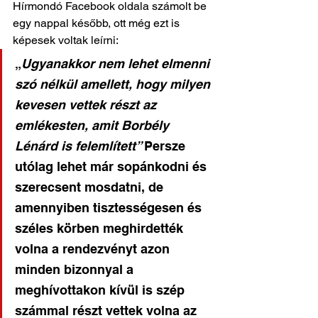
Hírmondó Facebook oldala számolt be 
egy nappal később, ott még ezt is 
képesek voltak leírni: 
„
Ugyanakkor nem lehet elmenni 
szó nélkül amellett, hogy milyen 
kevesen vettek részt az 
emlékesten, amit Borbély 
Lénárd is felemlített” 
Persze 
utólag lehet már sopánkodni és 
szerecsent mosdatni, de 
amennyiben tisztességesen és 
széles körben meghirdették 
volna a rendezvényt azon 
minden bizonnyal a 
meghívottakon kívül is szép 
számmal részt vettek volna az 