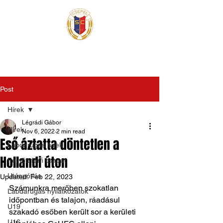
Post
Hírek
Légrádi Gábor
Hírek
Nov 6, 2022
2 min read
Eső áztatta döntetlen a
Labdarúgás hírek
Hollandi úton
Felnőtt férfi csapat
Utánpótlás
Updated:
Feb 22, 2023
Számunkra merőben szokatlan 
Labdarúgás nyilatkozatok
időpontban és talajon, ráadásul 
U19
szakadó esőben került sor a kerületi 
U16