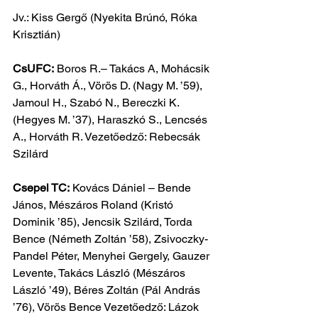
Jv.: Kiss Gergő (Nyekita Brúnó, Róka 
Krisztián)
CsUFC:
 Boros R.– Takács A, Mohácsik 
G., Horváth Á., Vörös D. (Nagy M. ’59), 
Jamoul H., Szabó N., Bereczki K. 
(Hegyes M. ’37), Haraszkó S., Lencsés 
A., Horváth R. Vezetőedző: Rebecsák 
Szilárd
Csepel TC:
 Kovács Dániel – Bende 
János, Mészáros Roland (Kristó 
Dominik ’85), Jencsik Szilárd, Torda 
Bence (Németh Zoltán ’58), Zsivoczky-
Pandel Péter, Menyhei Gergely, Gauzer 
Levente, Takács László (Mészáros 
László ’49), Béres Zoltán (Pál András 
’76), Vörös Bence Vezetőedző: Lázok 