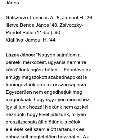
János
Gólszerző: Lencsés A. ’8, Jamoul H. ’26 
illetve Bende János ’48, Zsivoczky-
Pandel Péter (11-ből) ’90
Kiállítva: Jamoul H. ’44
Lázok János:
 "Nagyon sajnálom a 
pénteki mérkőzést, ugyanis nem erre 
készültünk egész héten… Félretéve az 
amúgy megszokott szabadnapokat is 
tréningeztünk erre az összecsapásra. 
Egyszerűen nem engedhetjük meg 
magunknak, hogy egy ilyen meccshez 
így álljunk hozzá! Nekünk nem azt kell 
néznünk, hogy kivel játszunk, milyen 
presztízscsata áll előttünk, a célok 
elérését kell szem előtt tartanunk és 
ehhez kell megfelelően hozzáállni. Az 