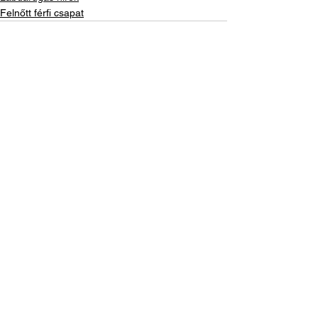
Felnőtt férfi csapat
See All
Recent Posts