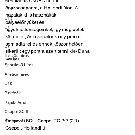
ellenlábas CsUFC elleni 
összecsapásra, a Hollandi úton. A 
U14
hazaiak ki is használták 
U13
pályaelőnyüket és 
U11
figyelmetlenségeinket, így megléptek 
két góllal, ám csapatunk egy percre 
U9
sem adta fel és ennek köszönhetően 
U7
sikerült egy pontra szert tenni kis- Duna 
Evezős hírek
partján.
Sportlövő hírek
Atlétika hírek
U10
Birkózók
Kajak-Kenu
Csepel SC II
Csepel UFC – Csepel TC 2:2 (2:1)
Általános hírek
Csepel, Hollandi út