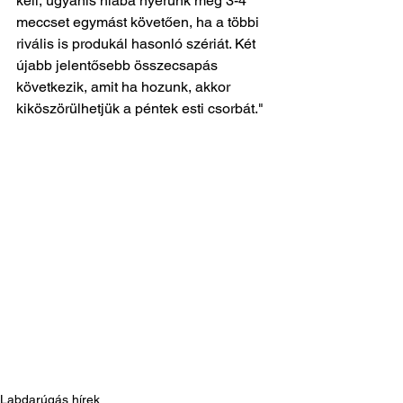
kell, ugyanis hiába nyerünk meg 3-4 
meccset egymást követően, ha a többi 
rivális is produkál hasonló szériát. Két 
újabb jelentősebb összecsapás 
következik, amit ha hozunk, akkor 
kiköszörülhetjük a péntek esti csorbát."
Labdarúgás hírek