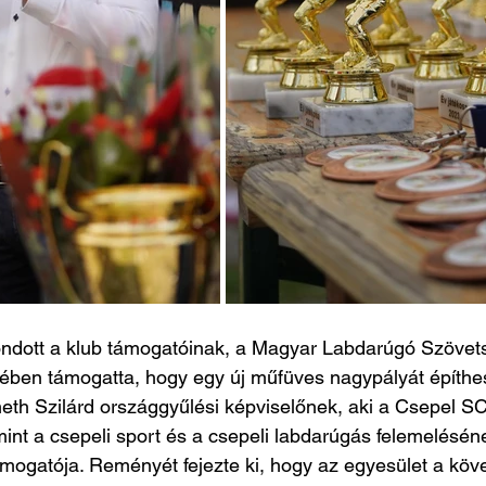
ndott a klub támogatóinak, a Magyar Labdarúgó Szövet
ében támogatta, hogy egy új műfüves nagypályát építhe
th Szilárd országgyűlési képviselőnek, aki a Csepel SC
mint a csepeli sport és a csepeli labdarúgás felemelésén
ámogatója. Reményét fejezte ki, hogy az egyesület a kö