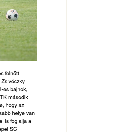
 felnőtt 
ő Zsivóczky 
I-es bajnok, 
 VTK második 
e, hogy az 
osabb helye van 
 is foglalja a 
epel SC 