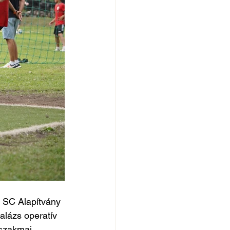
l SC Alapítvány 
alázs operatív 
szakmai 