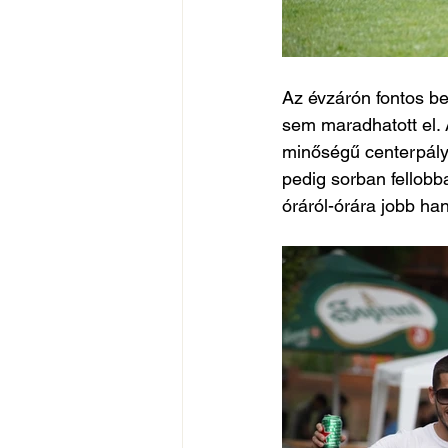
Az évzárón fontos be
sem maradhatott el. A
minőségű centerpályá
pedig sorban fellobb
óráról-órára jobb ha