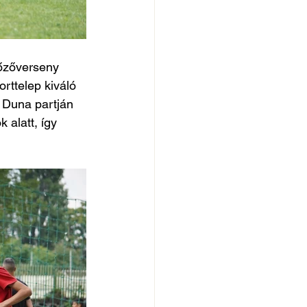
főzőverseny 
rttelep kiváló 
- Duna partján 
 alatt, így 