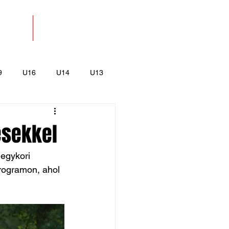
SOLAT
BOLT
9
U16
U14
U13
k
Kajak-Kenu
ésekkel
egykori 
programon, ahol 