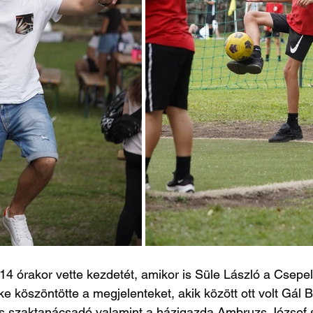
14 órakor vette kezdetét, amikor is Süle László a Csepe
e köszöntötte a megjelenteket, akik között ott volt Gál B
os szaktanácsadó valamint a házigazda Ambruzs József 