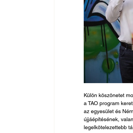
Külön köszönetet mo
a TAO program keret
az egyesület és Néme
újjáépítésének, vala
legelkötelezettebb t