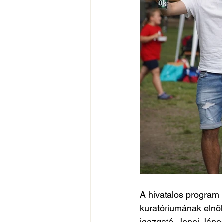
A hivatalos program 
kuratóriumának elnök
igazgató, Jenei Ján