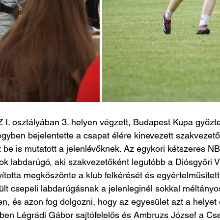
. osztályában 3. helyen végzett, Budapest Kupa győztes
egyben bejelentette a csapat élére kinevezett szakvezet
t be is mutatott a jelenlévőknek. Az egykori kétszeres NB
nok labdarúgó, aki szakvezetőként legutóbb a Diósgyőri
ította megköszönte a klub felkérését és egyértelműsített
sült csepeli labdarúgásnak a jelenleginél sokkal méltány
en, és azon fog dolgozni, hogy az egyesület azt a helyet el
ében Légrádi Gábor sajtófelelős és Ambruzs József a Cs