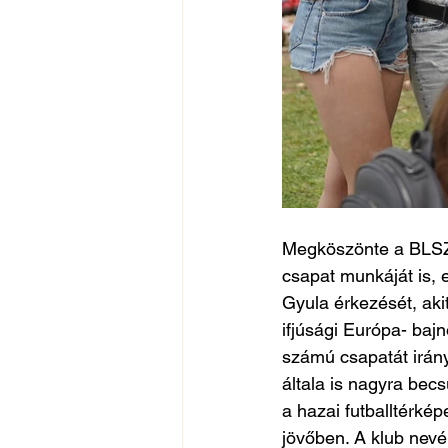
Megköszönte a BLSZ I
csapat munkáját is, 
Gyula érkezését, aki
ifjúsági Európa- baj
számú csapatát irány
általa is nagyra bec
a hazai futballtérkép
jövőben. A klub nev