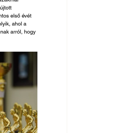
jtott 
tos első évét 
yik, ahol a 
ak arról, hogy 