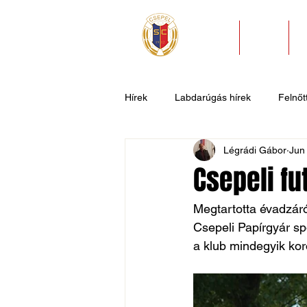
HÍREK
KLUB
Hírek
Labdarúgás hírek
Felnőtt
Légrádi Gábor
Jun
U11
U9
U7
Evezős
Csepeli fu
Csepel SC II
Általános hírek
Megtartotta évadzár
Csepeli Papírgyár sp
a klub mindegyik kor