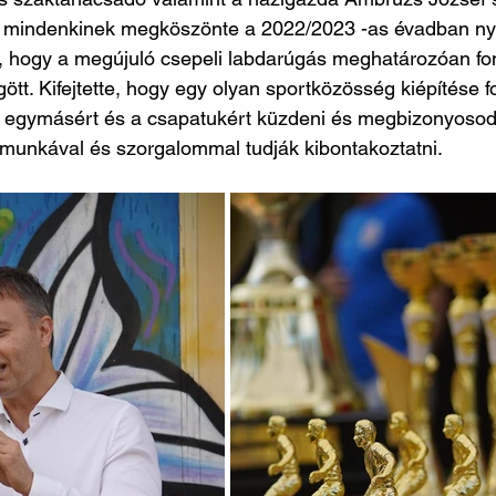
ök mindenkinek megköszönte a 2022/2023 -as évadban nyú
, hogy a megújuló csepeli labdarúgás meghatározóan fon
t. Kifejtette, hogy egy olyan sportközösség kiépítése fol
k egymásért és a csapatukért küzdeni és megbizonyosodn
 munkával és szorgalommal tudják kibontakoztatni.