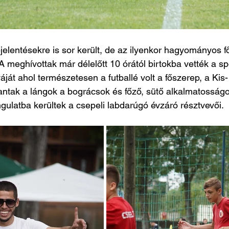
jelentésekre is sor került, de az ilyenkor hagyományos 
 meghívottak már délelőtt 10 órától birtokba vették a spo
ját ahol természetesen a futballé volt a főszerep, a Kis
antak a lángok a bográcsok és főző, sütő alkalmatosságok
ngulatba kerültek a csepeli labdarúgó évzáró résztvevői.