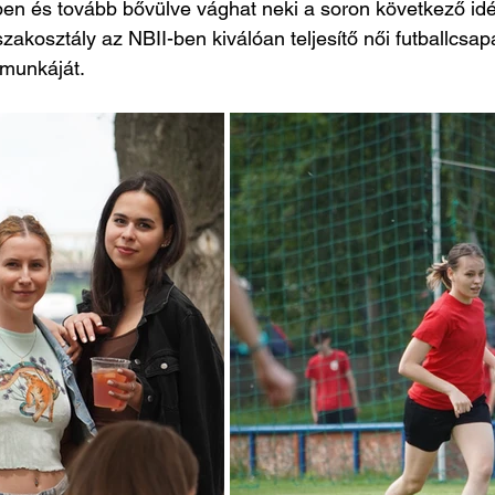
 és tovább bővülve vághat neki a soron következő idé
 szakosztály az NBII-ben kiválóan teljesítő női futballcsapa
 munkáját.