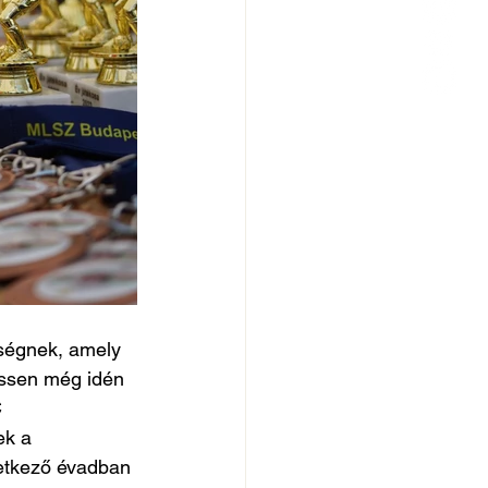
ségnek, amely 
ssen még idén 
 
ek a 
vetkező évadban 