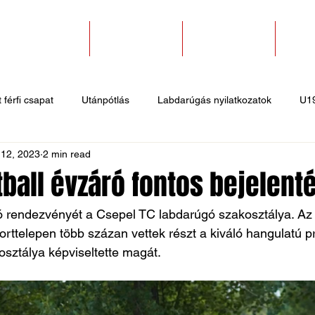
SZAKOSZTÁLYOK
EGYESÜLETEK
PÁLYABÉRLÉS
KAPC
 férfi csapat
Utánpótlás
Labdarúgás nyilatkozatok
U1
 12, 2023
2 min read
 hírek
Sportlövő hírek
Atlétika hírek
U10
Birkózó
tball évzáró fontos bejelent
ó rendezvényét a Csepel TC labdarúgó szakosztálya. Az 
orttelepen több százan vettek részt a kiváló hangulatú 
osztálya képviseltette magát.