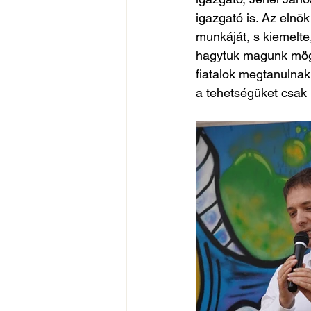
igazgató is. Az eln
munkáját, s kiemelte
hagytuk magunk mögöt
fiatalok megtanulna
a tehetségüket csak