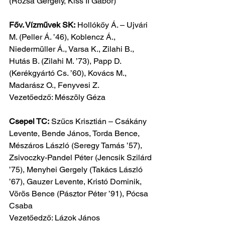
(Rózsa Gergely, Kiss II Gábor)
Főv. Vízművek SK:
 Hollókőy Á. – Ujvári 
M. (Peller Á. ’46), Koblencz Á.,
Niedermüller Á., Varsa K., Zilahi B., 
Hutás B. (Zilahi M. ’73), Papp D.
(Kerékgyártó Cs. ’60), Kovács M., 
Madarász O., Fenyvesi Z.
Vezetőedző: Mészöly Géza
Csepel TC:
 Szűcs Krisztián – Csákány 
Levente, Bende János, Torda Bence,
Mészáros László (Seregy Tamás ’57), 
Zsivoczky-Pandel Péter (Jencsik Szilárd
’75), Menyhei Gergely (Takács László 
’67), Gauzer Levente, Kristó Dominik,
Vörös Bence (Pásztor Péter ’91), Pócsa 
Csaba
Vezetőedző: Lázok János