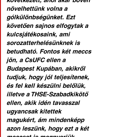
következett, ahol akár bőven 
növelhettünk volna a 
gólkülönbségünket. Ezt 
követően sajnos elfogytak a 
kulcsjátékosaink, ami 
sorozatterhelésünknek is 
betudható. Fontos két meccs 
jön, a CsUFC ellen a 
Budapest Kupában, akikről 
tudjuk, hogy jól teljesítenek, 
és fel kell készülni belőlük, 
illetve a THSE-Szabadkikötő 
ellen, akik idén tavasszal 
ugyancsak kitettek 
magukért, ám mindenképp 
azon leszünk, hogy ezt a két 