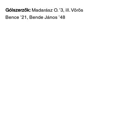
Gólszerzők:
 Madarász O. ’3, ill. Vörös 
Bence ’21, Bende János ’48