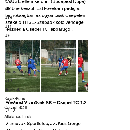
CsUSE elleni kerületi (Budapest Kupa)
derbire készül. Ezt követően pedig a 
U14
bajnokságban az ugyancsak Csepelen
U13
székelő THSE-Szabadkikötő vendégei 
U11
lesznek a Csepel TC labdarúgói.
U9
U7
Evezős hírek
Sportlövő hírek
Atlétika hírek
U10
Birkózók
Kajak-Kenu
Fővárosi Vízművek SK – Csepel TC 1:2 
Csepel SC II
(1:1)
Általános hírek
Vízművek Sporttelep, Jv.: Kiss Gergő 