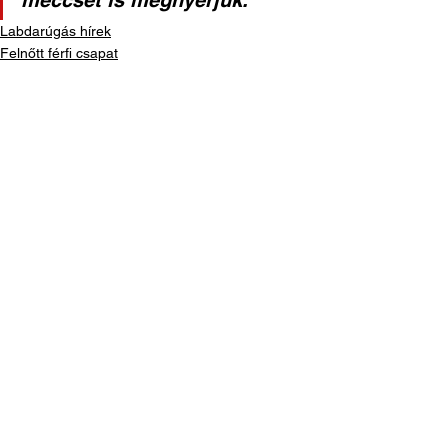
meccset is megnyerjük.
Labdarúgás hírek
Felnőtt férfi csapat
See All
Recent Posts