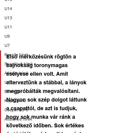
U14
U13
U11
U9
U7
Evezős hírek
Első mérkőzésünk rögtön a 
Sportlövő hírek
bajnokság toronymagas 
Atlétika hírek
esélyese ellen volt. Amit 
elterveztünk a stábbal, a lányok 
U10
megpróbálták megvalósítani. 
Birkózók
Nagyon sok szép dolgot láttunk 
Kajak-Kenu
a csapattól, de azt is tudjuk, 
Csepel SC II
hogy sok munka vár ránk a 
Általános hírek
következő időben. Sok értékes 