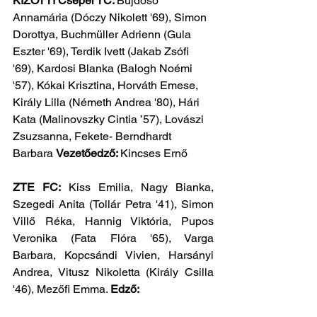
KIZOTTI Csepel TC: 
Bujdosó 
Annamária (Dóczy Nikolett '69), Simon 
Dorottya, Buchmüller Adrienn (Gula 
Eszter '69), Terdik Ivett (Jakab Zsófi 
'69), Kardosi Blanka (Balogh Noémi 
'57), Kókai Krisztina, Horváth Emese, 
Király Lilla (Németh Andrea '80), Hári 
Kata (Malinovszky Cintia ’57), Lovászi 
Zsuzsanna, Fekete- Berndhardt 
Barbara 
Vezetőedző: 
Kincses Ernő
ZTE FC:
 Kiss Emilia, Nagy Bianka, 
Szegedi Anita (Tollár Petra '41), Simon 
Villő Réka, Hannig Viktória, Pupos 
Veronika (Fata Flóra '65), Varga 
Barbara, Kopcsándi Vivien, Harsányi 
Andrea, Vitusz Nikoletta (Király Csilla 
'46), Mezőfi Emma. 
Edző: 