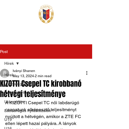
Post
Hírek
Iványi Shanen
Hírek
May 13, 2024
2 min read
KIZOTTI Csepel TC kirobbanó
Labdarúgás hírek
hétvégi teljesítménye
Felnőtt férfi csapat
Utánpótlás
A KIZOTTI Csepel TC női labdarúgó 
csapatunk elképesztő teljesítményt 
Labdarúgás nyilatkozatok
nyújtott a hétvégén, amikor a ZTE FC 
U19
ellen lépett hazai pályára. A lányok 
U16