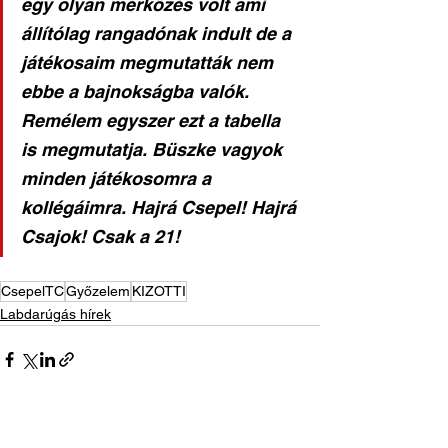
egy olyan mérkőzés volt ami 
állítólag rangadónak indult de a 
játékosaim megmutatták nem 
ebbe a bajnokságba valók. 
Remélem egyszer ezt a tabella 
is megmutatja. Büszke vagyok 
minden játékosomra a 
kollégáimra. Hajrá Csepel! Hajrá 
Csajok! Csak a 21!
CsepelTC
Győzelem
KIZOTTI
Labdarúgás hírek