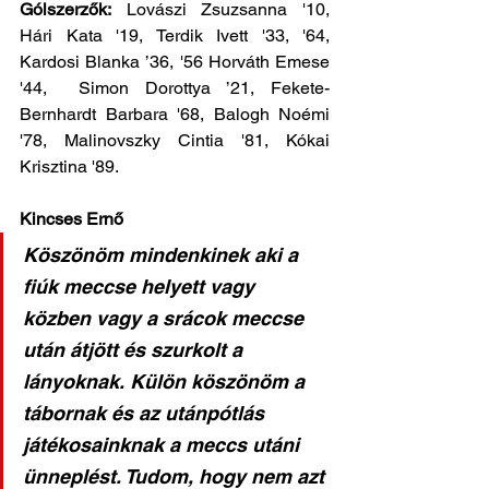
Gólszerzők:
 Lovászi Zsuzsanna '10, 
Hári Kata '19, Terdik Ivett '33, '64, 
Kardosi Blanka ’36, '56 Horváth Emese 
'44,  Simon Dorottya ’21, Fekete-
Bernhardt Barbara '68, Balogh Noémi 
'78, Malinovszky Cintia '81, Kókai 
Krisztina '89.
Kincses Ernő
Köszönöm mindenkinek aki a 
fiúk meccse helyett vagy 
közben vagy a srácok meccse 
után átjött és szurkolt a 
lányoknak. Külön köszönöm a 
tábornak és az utánpótlás 
játékosainknak a meccs utáni 
ünneplést. Tudom, hogy nem azt 