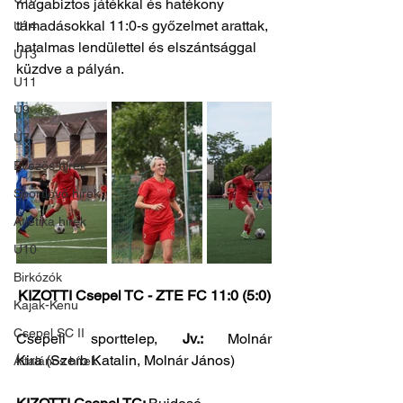
magabiztos játékkal és hatékony 
támadásokkal 11:0-s győzelmet arattak, 
U14
hatalmas lendülettel és elszántsággal 
U13
küzdve a pályán.
U11
U9
U7
Evezős hírek
Sportlövő hírek
Atlétika hírek
U10
Birkózók
KIZOTTI Csepel TC - ZTE FC 11:0 (5:0)
Kajak-Kenu
Csepel SC II
Csepeli sporttelep, 
Jv.: 
Molnár 
Kira
(Szerb Katalin, Molnár János)
Általános hírek