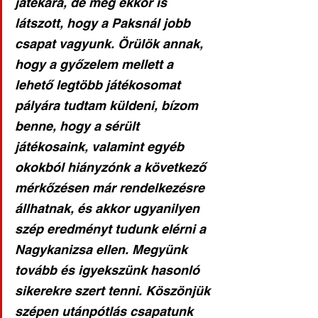
játékára, de még ekkor is 
látszott, hogy a Paksnál jobb 
csapat vagyunk. Örülök annak, 
hogy a győzelem mellett a 
lehető legtöbb játékosomat 
pályára tudtam küldeni, bízom 
benne, hogy a sérült 
játékosaink, valamint egyéb 
okokból hiányzónk a következő 
mérkőzésen már rendelkezésre 
állhatnak, és akkor ugyanilyen 
szép eredményt tudunk elérni a 
Nagykanizsa ellen. Megyünk 
tovább és igyekszünk hasonló 
sikerekre szert tenni. Köszönjük 
szépen utánpótlás csapatunk 