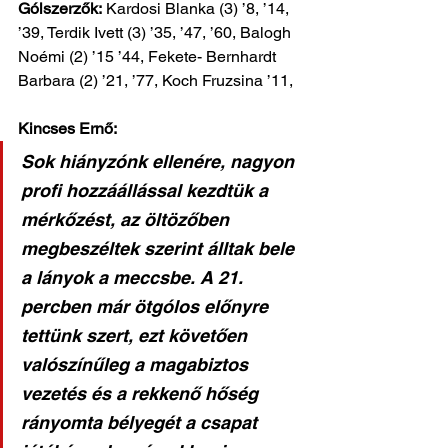
Gólszerzők:
 Kardosi Blanka (3) ’8, ’14, 
’39, Terdik Ivett (3) ’35, ’47, ’60, Balogh 
Noémi (2) ’15 ’44, Fekete- Bernhardt 
Barbara (2) ’21, ’77, Koch Fruzsina ’11, 
Kincses Ernő: 
Sok hiányzónk ellenére, nagyon 
profi hozzáállással kezdtük a 
mérkőzést, az öltözőben 
megbeszéltek szerint álltak bele 
a lányok a meccsbe. A 21. 
percben már ötgólos előnyre 
tettünk szert, ezt követően 
valószínűleg a magabiztos 
vezetés és a rekkenő hőség 
rányomta bélyegét a csapat 