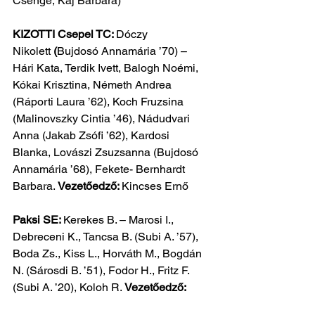
Csenge, Kaj Barbara)
KIZOTTI Csepel TC: 
Dóczy 
Nikolett
 (
Bujdosó Annamária ’70) – 
Hári Kata, Terdik Ivett, Balogh Noémi, 
Kókai Krisztina, Németh Andrea 
(Ráporti Laura ’62), Koch Fruzsina 
(Malinovszky Cintia ’46), Nádudvari 
Anna (Jakab Zsófi ’62), Kardosi 
Blanka, Lovászi Zsuzsanna (Bujdosó 
Annamária ’68), Fekete- Bernhardt 
Barbara. 
Vezetőedző: 
Kincses Ernő
Paksi SE: 
Kerekes B. – Marosi I., 
Debreceni K., Tancsa B. (Subi A. ’57), 
Boda Zs., Kiss L., Horváth M., Bogdán 
N. (Sárosdi B. ’51), Fodor H., Fritz F. 
(Subi A. ’20), Koloh R. 
Vezetőedző: 