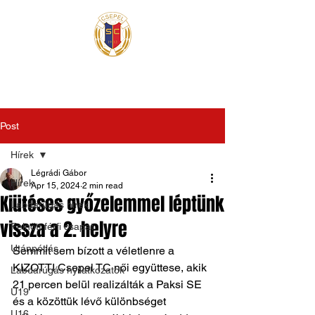
Post
Hírek
Légrádi Gábor
Hírek
Apr 15, 2024
2 min read
Kiütéses győzelemmel léptünk
Labdarúgás hírek
vissza a 2. helyre
Felnőtt férfi csapat
Utánpótlás
Semmit sem bízott a véletlenre a 
KIZOTTI Csepel TC női együttese, akik 
Labdarúgás nyilatkozatok
21 percen belül realizálták a Paksi SE 
U19
és a közöttük lévő különbséget 
U16