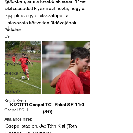
gólokban, ami a továbbiak során 11-re 
csúcsosodott ki, ami azt hozta, hogy a  
U14
kék-piros egylet visszalépett a 
U13
listavezető közvetlen üldözőjének 
U11
helyére.
U9
U7
Evezős hírek
Sportlövő hírek
Atlétika hírek
U10
Birkózók
Kajak-Kenu
KIZOTTI Csepel TC- Paksi SE 11:0 
Csepel SC II
(8:0)
Általános hírek
Csepel stadion, 
Jv.: 
Tóth Kitti (Tóth 