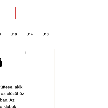
SOLAT
BOLT
9
U16
U14
U13
k
Kajak-Kenu
ó
ttese, akik 
 az előzőhöz 
ban. Az 
a klubok 