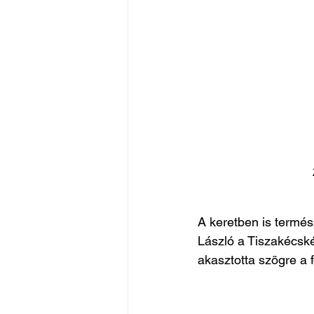
A keretben is termés
László a Tiszakécské
akasztotta szögre a 