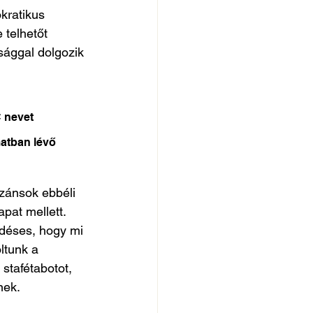
kratikus 
 telhetőt 
sággal dolgozik 
 nevet 
matban lévő 
zánsok ebbéli 
pat mellett. 
déses, hogy mi 
ltunk a 
stafétabotot, 
nek.