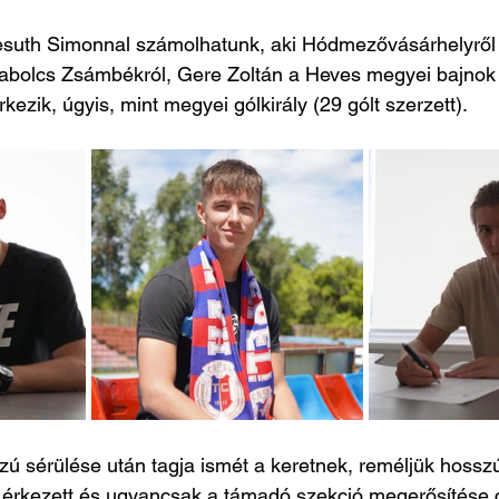
esuth Simonnal számolhatunk, aki Hódmezővásárhelyről 
abolcs Zsámbékról, Gere Zoltán a Heves megyei bajnok
kezik, úgyis, mint megyei gólkirály (29 gólt szerzett).
 sérülése után tagja ismét a keretnek, reméljük hosszú
 érkezett és ugyancsak a támadó szekció megerősítése c