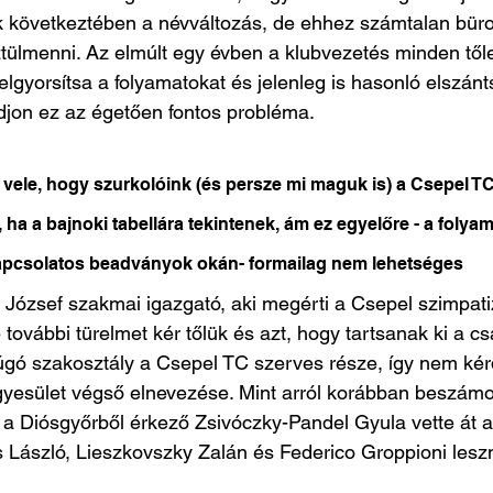
 következtében a névváltozás, de ehhez számtalan büro
ztülmenni. Az elmúlt egy évben a klubvezetés minden tőle
elgyorsítsa a folyamatokat és jelenleg is hasonló elszánt
jon ez az égetően fontos probléma.
vele, hogy szurkolóink (és persze mi maguk is) a Csepel TC
, ha a bajnoki tabellára tekintenek, ám ez egyelőre - a folya
kapcsolatos beadványok okán- formailag nem lehetséges
József szakmai igazgató, aki megérti a Csepel szimpati
további türelmet kér tőlük és azt, hogy tartsanak ki a csa
úgó szakosztály a Csepel TC szerves része, így nem kér
egyesület végső elnevezése. Mint arról korábban beszámo
a Diósgyőrből érkező Zsivóczky-Pandel Gyula vette át a 
s László, Lieszkovszky Zalán és Federico Groppioni lesz