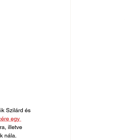
k Szilárd és 
ére egy 
, illetve 
k nála.