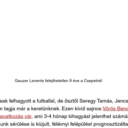
Gauzer Levente felejthetetlen 9 éve a Csepelnél
ak felhagyott a futballal, de ősztől Seregy Tamás, Jencsi
 tagja már a keretünknek. Ezen kívül sajnos 
Vörös Benc
avatkozás vár,
 ami 3-4 hónap kihagyást jelenthet számára
k sérülése is kiújult, félévnyi felépülést prognosztizálta