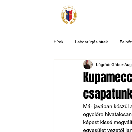
HÍREK
KLUB
Hírek
Labdarúgás hírek
Felnőtt
Légrádi Gábor
Aug
U11
U9
U7
Evezős
Kupameccs
csapatun
Csepel SC II
Általános hírek
Már javában készül a
egyelőre hivatalosa
képest kissé megvált
egyesület vezetői la