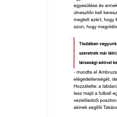
egyesülése és ennek
útvesztőn kell keres
megtett azért, hogy f
azon, hogy megoldód
Tisztában vagyunk 
szeretnék már látni
társasági adóval 
- mondta el Ambruzs 
elégedetlenségét, de 
Hozzátette: a labdar
lesz majd a futball 
vezetőedzői poszton 
akinek segítői Takác