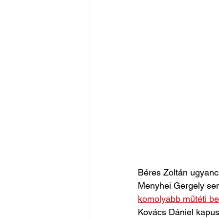
Béres Zoltán ugyancs
Menyhei Gergely sem
komolyabb műtéti be
Kovács Dániel kapusun