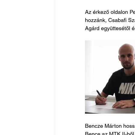
Az érkező oldalon P
hozzánk, Csabafi Sz
Agárd együttesétől ér
Bencze Márton hosszú
Bence az MTK II-ből