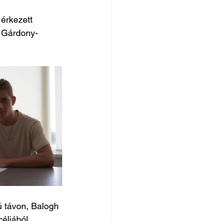
érkezett 
 Gárdony- 
 távon, Balogh 
éljából.