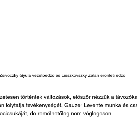
Zsivoczky Gyula vezetőedző és Lieszkovszky Zalán erőnléti edző
zetesen történtek változások, először nézzük a távozóka
n folytatja tevékenységét, Gauzer Levente munka és csa
focicsukáját, de remélhetőleg nem véglegesen.