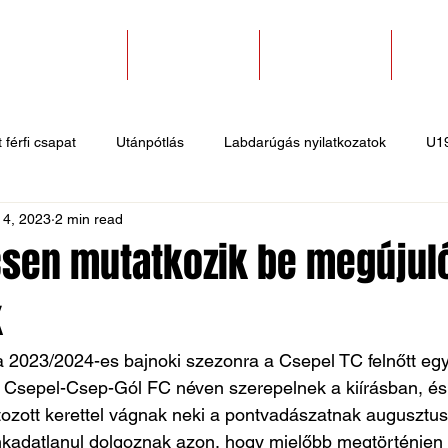
SZAKOSZTÁLYOK
EGYESÜLETEK
PÁLYABÉRLÉS
KAPC
 férfi csapat
Utánpótlás
Labdarúgás nyilatkozatok
U1
 4, 2023
2 min read
 hírek
Sportlövő hírek
Atlétika hírek
U10
Birkózó
en mutatkozik be megújul
k
 2023/2024-es bajnoki szezonra a Csepel TC felnőtt együ
n Csepel-Csep-Gól FC néven szerepelnek a kiírásban, és
ozott kerettel vágnak neki a pontvadászatnak augusztus
nkadatlanul dolgoznak azon, hogy mielőbb megtörténjen 