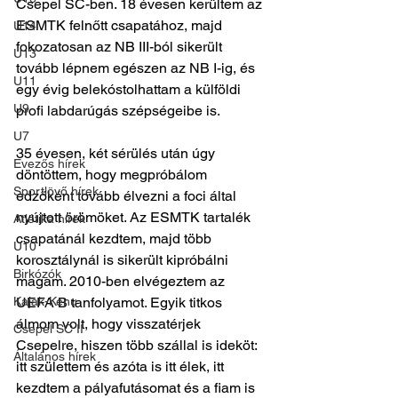
Csepel SC-ben. 18 évesen kerültem az 
ESMTK felnőtt csapatához, majd 
U14
fokozatosan az NB III-ból sikerült 
U13
tovább lépnem egészen az NB I-ig, és 
U11
egy évig belekóstolhattam a külföldi 
U9
profi labdarúgás szépségeibe is.
U7
35 évesen, két sérülés után úgy 
Evezős hírek
döntöttem, hogy megpróbálom 
Sportlövő hírek
edzőként tovább élvezni a foci által 
nyújtott örömöket. Az ESMTK tartalék 
Atlétika hírek
csapatánál kezdtem, majd több 
U10
korosztálynál is sikerült kipróbálni 
Birkózók
magam. 2010-ben elvégeztem az 
Kajak-Kenu
UEFA B tanfolyamot. Egyik titkos 
álmom volt, hogy visszatérjek 
Csepel SC II
Csepelre, hiszen több szállal is ideköt: 
Általános hírek
itt születtem és azóta is itt élek, itt 
kezdtem a pályafutásomat és a fiam is 