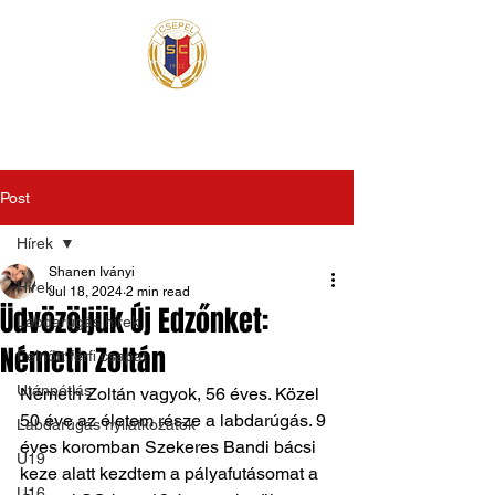
Post
Hírek
Shanen Iványi
Hírek
Jul 18, 2024
2 min read
Üdvözöljük Új Edzőnket:
Labdarúgás hírek
Németh Zoltán
Felnőtt férfi csapat
Utánpótlás
Németh Zoltán vagyok, 56 éves. Közel 
50 éve az életem része a labdarúgás. 9 
Labdarúgás nyilatkozatok
éves koromban Szekeres Bandi bácsi 
U19
keze alatt kezdtem a pályafutásomat a 
U16