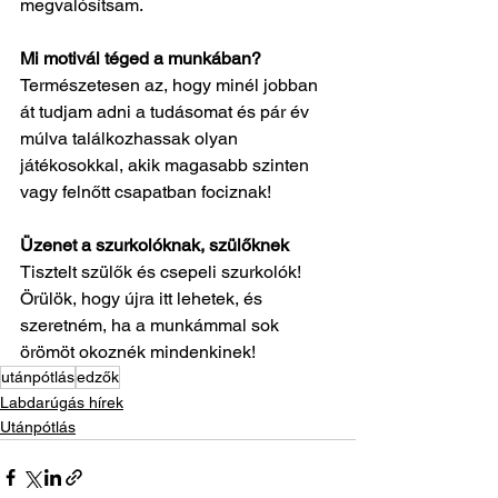
megvalósítsam.
Mi motivál téged a munkában?
Természetesen az, hogy minél jobban 
át tudjam adni a tudásomat és pár év 
múlva találkozhassak olyan 
játékosokkal, akik magasabb szinten 
vagy felnőtt csapatban fociznak!
Üzenet a szurkolóknak, szülőknek
Tisztelt szülők és csepeli szurkolók! 
Örülök, hogy újra itt lehetek, és 
szeretném, ha a munkámmal sok 
örömöt okoznék mindenkinek!
utánpótlás
edzők
Labdarúgás hírek
Utánpótlás