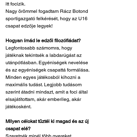
itt focizik.
Nagy örömmel fogadtam Rácz Botond 
sportigazgató felkérését, hogy az U16 
csapat edzője legyek!
Hogyan írnád le edzői filozófiádat?
Legfontosabb számomra, hogy 
játéknak tekintsék a labdarúgást az 
utánpótlásban. Egyéniségek nevelése 
és az egyéniségek csapattá formálása. 
Minden egyes játékosból kihozni a 
maximális tudást. Legjobb tudásom 
szerint átadni mindazt, amit a foci által 
elsajátítottam, akár emberileg, akár 
játékosként.
Milyen célokat tűztél ki magad és az új 
csapat elé?
Szeretnék minél több gyereket 