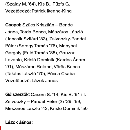
(Szalay M. ’64), Kis B., Fűzfa G.
Vezetőedző: Patrick Ikenne-King
Csepel:
 Szűcs Krisztián – Bende 
János, Torda Bence, Mészáros László 
(Jencsik Szilárd ’83), Zsivoczky-Pandel 
Péter (Seregy Tamás ’76), Menyhei 
Gergely (Futó Tamás ’88), Gauzer 
Levente, Kristó Dominik (Kardos Ádám 
’91), Mészáros Roland, Vörös Bence 
(Takács László ’70), Pócsa Csaba
Vezetőedző: Lázok János
Gólszerzők:
 Qasem S. ’14, Kis B. ’91 ill. 
Zsivoczky – Pandel Péter (2) ’29, ’59, 
Mészáros László ’43, Kristó Dominik ’50
Lázok János: