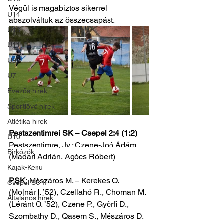
Végül is magabiztos sikerrel 
U14
abszolváltuk az összecsapást.
U13
U11
U9
U7
Evezős hírek
Sportlövő hírek
Atlétika hírek
Pestszentimrei SK – Csepel 2:4 (1:2)
U10
Pestszentimre, Jv.: Czene-Joó Ádám 
Birkózók
(Madari Adrián, Agócs Róbert)
Kajak-Kenu
PSK:
 Mészáros M. – Kerekes O. 
Csepel SC II
(Molnár I. ’52), Czellahó R., Choman M. 
Általános hírek
(Léránt O. ’52), Czene P., Győrfi D., 
Szombathy D., Qasem S., Mészáros D. 