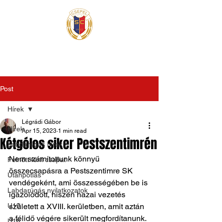
Post
Hírek
Légrádi Gábor
Hírek
Apr 15, 2023
1 min read
Kétgólos siker Pestszentimrén
Labdarúgás hírek
Nem számítottunk könnyű 
Felnőtt férfi csapat
összecsapásra a Pestszentimre SK 
Utánpótlás
vendégeként, ami összességében be is 
Labdarúgás nyilatkozatok
igazolódott, hiszen hazai vezetés 
U19
született a XVIII. kerületben, amit aztán 
a félidő végére sikerült megfordítanunk. 
U16