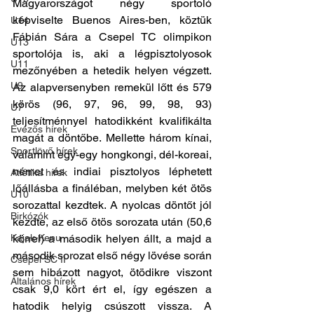
Magyarországot négy sportoló 
képviselte Buenos Aires-ben, köztük 
U14
Fábián Sára a Csepel TC olimpikon 
U13
sportolója is, aki a légpisztolyosok 
U11
mezőnyében a hetedik helyen végzett. 
U9
Az alapversenyben remekül lőtt és 579 
körös (96, 97, 96, 99, 98, 93) 
U7
teljesítménnyel hatodikként kvalifikálta 
Evezős hírek
magát a döntőbe. Mellette három kínai, 
Sportlövő hírek
valamint egy-egy hongkongi, dél-koreai, 
német és indiai pisztolyos léphetett 
Atlétika hírek
lőállásba a fináléban, melyben két ötös 
U10
sorozattal kezdtek. A nyolcas döntőt jól 
Birkózók
kezdte, az első ötös sorozata után (50,6 
Kajak-Kenu
körrel) a második helyen állt, a majd a 
második sorozat első négy lövése során 
Csepel SC II
sem hibázott nagyot, ötödikre viszont 
Általános hírek
csak 9,0 kört ért el, így egészen a 
hatodik helyig csúszott vissza. A 