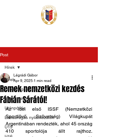
Post
Hírek
Légrádi Gábor
Hírek
Apr 9, 2025
1 min read
Remek nemzetközi kezdés
Labdarúgás hírek
Fábián Sárától!
Felnőtt férfi csapat
Utánpótlás
Az idei első ISSF (Nemzetközi 
Sportlövő Szövetség) Világkupát 
Labdarúgás nyilatkozatok
Argentínában rendezték, ahol 45 ország 
U19
410 sportolója állt rajthoz. 
U16