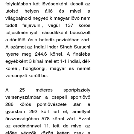
folytatásban két lövésenként kiesett az 
utolsó helyen álló és mivel a 
világbajnoki negyedik magyar lövő nem 
tudott feljavulni, végül 137 körös 
teljesítménnyel másodikként búcsúzott 
a döntőtől és a hetedik pozícióban zárt. 
A számot az indiai Inder Singh Suruchi 
nyerte meg 244.6 körrel. A fináléba 
egyébként 3 kínai mellett 1-1 indiai, dél-
koreai, hongkongi, magyar és német 
versenyző került be. 
A 25 méteres sportpisztoly 
versenyszámban a csepeli sportlövő 
286 körös pontlövészete után a 
gyorsban 292 kört ért el, amellyel 
összességében 578 körrel zárt. Ezzel 
az eredménnyel 11. lett, de mivel az 
előtte végzők között ketten csak a 