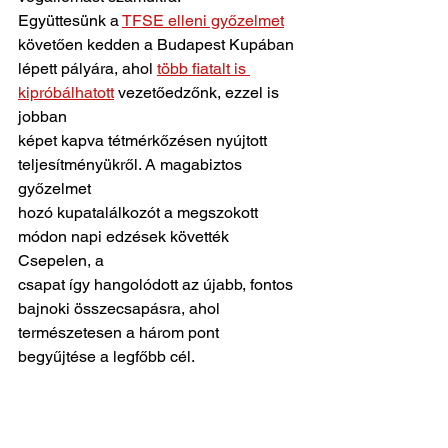
Együttesünk a 
TFSE elleni győzelmet
követően kedden a Budapest Kupában
lépett pályára, ahol 
több fiatalt is 
kipróbálhatott
 vezetőedzőnk, ezzel is 
jobban
képet kapva tétmérkőzésen nyújtott 
teljesítményükről. A magabiztos 
győzelmet
hozó kupatalálkozót a megszokott 
módon napi edzések követték 
Csepelen, a
csapat így hangolódott az újabb, fontos 
bajnoki összecsapásra, ahol
természetesen a három pont 
begyűjtése a legfőbb cél.