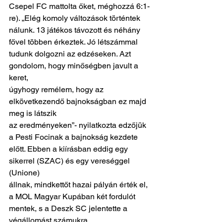
Csepel FC mattolta őket, méghozzá 6:1-
re). „Elég komoly változások történtek
nálunk. 13 játékos távozott és néhány 
fővel többen érkeztek. Jó létszámmal
tudunk dolgozni az edzéseken. Azt 
gondolom, hogy minőségben javult a 
keret,
úgyhogy remélem, hogy az 
elkövetkezendő bajnokságban ez majd 
meg is látszik
az eredményeken”- nyilatkozta edzőjük 
a Pesti Focinak a bajnokság kezdete
előtt. Ebben a kiírásban eddig egy 
sikerrel (SZAC) és egy vereséggel 
(Unione)
állnak, mindkettőt hazai pályán érték el, 
a MOL Magyar Kupában két fordulót
mentek, s a Deszk SC jelentette a 
végállomást számukra.