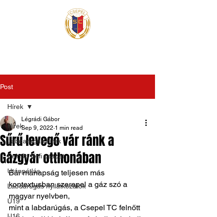
Post
Hírek
Légrádi Gábor
Hírek
Sep 9, 2022
1 min read
Sűrű levegő vár ránk a
Labdarúgás hírek
Gázgyár otthonában
Felnőtt férfi csapat
Utánpótlás
Bár manapság teljesen más 
kontextusban szerepel a gáz szó a 
Labdarúgás nyilatkozatok
magyar nyelvben,
U19
mint a labdarúgás, a Csepel TC felnőtt 
U16