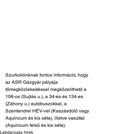
Szurkolóinknak fontos információ, hogy 
az ASR Gázgyár pályája
tömegközlekedéssel megközelíthető a 
106-os (Sujtás u.), a 34-es és 134-es
(Záhony u.) autóbuszokkal, a 
Szentendrei HÉV-vel (Kaszásdűlő vagy
Aquincum és kis séta), illetve vasúttal 
(Aquincum felső és kis séta).
Labdarúgás hírek