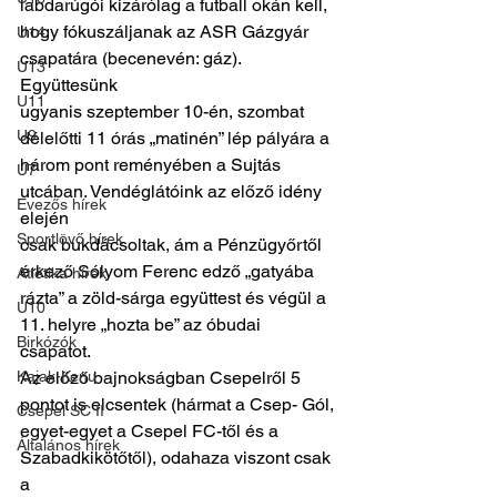
labdarúgói kizárólag a futball okán kell,
hogy fókuszáljanak az ASR Gázgyár 
U14
csapatára (becenevén: gáz). 
U13
Együttesünk
U11
ugyanis szeptember 10-én, szombat 
U9
délelőtti 11 órás „matinén” lép pályára a
három pont reményében a Sujtás 
U7
utcában. Vendéglátóink az előző idény 
Evezős hírek
elején
Sportlövő hírek
csak bukdácsoltak, ám a Pénzügyőrtől 
érkező Sólyom Ferenc edző „gatyába
Atlétika hírek
rázta” a zöld-sárga együttest és végül a 
U10
11. helyre „hozta be” az óbudai 
Birkózók
csapatot.
Kajak-Kenu
Az előző bajnokságban Csepelről 5 
pontot is elcsentek (hármat a Csep- Gól,
Csepel SC II
egyet-egyet a Csepel FC-től és a 
Általános hírek
Szabadkikötőtől), odahaza viszont csak 
a