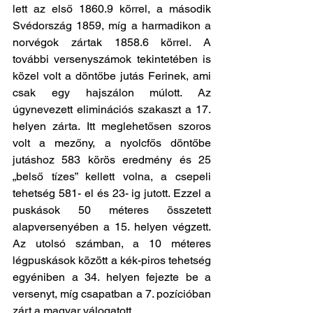
lett az első 1860.9 körrel, a második 
Svédország 1859, míg a harmadikon a 
norvégok zártak 1858.6 körrel. A 
további versenyszámok tekintetében is 
közel volt a döntőbe jutás Ferinek, ami 
csak egy hajszálon múlott. Az 
úgynevezett eliminációs szakaszt a 17. 
helyen zárta. Itt meglehetősen szoros 
volt a mezőny, a nyolcfős döntőbe 
jutáshoz 583 körös eredmény és 25 
„belső tízes” kellett volna, a csepeli 
tehetség 581- el és 23- ig jutott. Ezzel a 
puskások 50 méteres összetett 
alapversenyében a 15. helyen végzett. 
Az utolsó számban, a 10 méteres 
légpuskások között a kék-piros tehetség 
egyéniben a 34. helyen fejezte be a 
versenyt, míg csapatban a 7. pozícióban 
zárt a magyar válogatott.