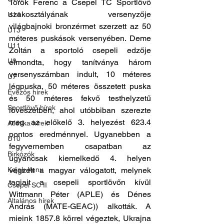
Török Ferenc a Csepel TC Sportlövő 
szakosztályának versenyzője 
U14
világbajnoki bronzérmet szerzett az 50 
U13
méteres puskások versenyében. Deme 
U11
Zoltán a sportoló csepeli edzője 
U9
elmondta, hogy tanítványa három 
versenyszámban indult, 10 méteres 
U7
légpuska, 50 méteres összetett puska 
Evezős hírek
és 50 méteres fekvő testhelyzetű 
Sportlövő hírek
lövészetben, ahol utóbbiban szerezte 
meg az előkelő 3. helyezést 623.4 
Atlétika hírek
pontos eredménnyel. Ugyanebben a 
U10
fegyvernemben csapatban az 
Birkózók
ugyancsak kiemelkedő 4. helyen 
Kajak-Kenu
végzett a magyar válogatott, melynek 
tagjait a csepeli sportlövőn kívül 
Csepel SC II
Wittmann Péter (APLE) és Dénes 
Általános hírek
András (MATE-GEAC)) alkották. A 
mieink 1857.8 körrel végeztek, Ukrajna 