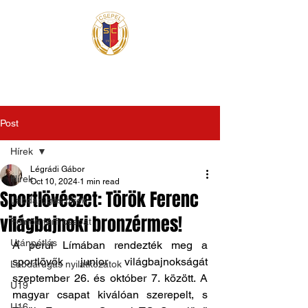
Post
Hírek
Légrádi Gábor
Hírek
Oct 10, 2024
1 min read
Sportlövészet: Török Ferenc
Labdarúgás hírek
világbajnoki bronzérmes!
Felnőtt férfi csapat
Utánpótlás
A perui Límában rendezték meg a 
sportlövők junior világbajnokságát 
Labdarúgás nyilatkozatok
szeptember 26. és október 7. között. A 
U19
magyar csapat kiválóan szerepelt, s 
U16