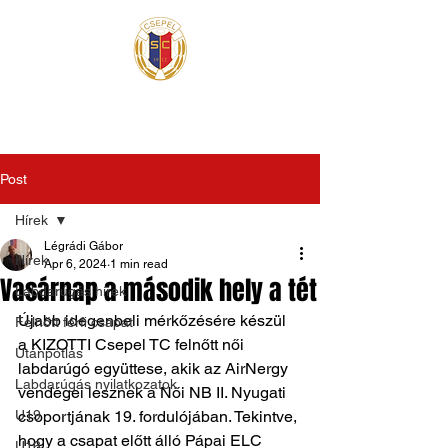
Post
Hírek
Légrádi Gábor
Hírek
Apr 6, 2024
1 min read
Vasárnap a második hely a tét
Labdarúgás hírek
Újabb idegenbeli mérkőzésére készül 
Felnőtt férfi csapat
a KIZOTTI Csepel TC felnőtt női 
Utánpótlás
labdarúgó együttese, akik az AirNergy 
Labdarúgás nyilatkozatok
vendégei lesznek a Női NB II. Nyugati 
U19
csoportjának 19. fordulójában. Tekintve, 
hogy a csapat előtt álló Pápai ELC 
U16