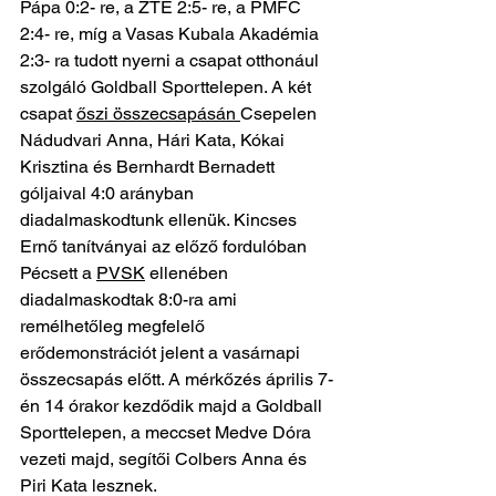
Pápa 0:2- re, a ZTE 2:5- re, a PMFC 
2:4- re, míg a Vasas Kubala Akadémia 
2:3- ra tudott nyerni a csapat otthonául 
szolgáló Goldball Sporttelepen. A két 
csapat 
őszi összecsapásán 
Csepelen 
Nádudvari Anna, Hári Kata, Kókai 
Krisztina és Bernhardt Bernadett 
góljaival 4:0 arányban 
diadalmaskodtunk ellenük. Kincses 
Ernő tanítványai az előző fordulóban 
Pécsett a 
PVSK
 ellenében 
diadalmaskodtak 8:0-ra ami 
remélhetőleg megfelelő 
erődemonstrációt jelent a vasárnapi 
összecsapás előtt. A mérkőzés április 7-
én 14 órakor kezdődik majd a Goldball 
Sporttelepen, a meccset Medve Dóra 
vezeti majd, segítői Colbers Anna és 
Piri Kata lesznek.