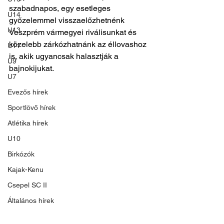
szabadnapos, egy esetleges 
U14
győzelemmel visszaelőzhetnénk 
U13
Veszprém vármegyei riválisunkat és 
közelebb zárkózhatnánk az éllovashoz 
U11
is, akik ugyancsak halasztják a 
U9
bajnokijukat. 
U7
Evezős hírek
Sportlövő hírek
Atlétika hírek
U10
Birkózók
Kajak-Kenu
Csepel SC II
Általános hírek