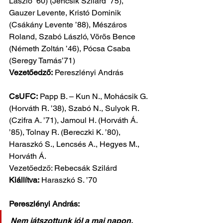
László ’60) (Jencsik Szilárd ’75), 
Gauzer Levente, Kristó Dominik 
(Csákány Levente ’88), Mészáros 
Roland, Szabó László, Vörös Bence 
(Németh Zoltán ’46), Pócsa Csaba 
(Seregy Tamás’71)
Vezetőedző:
 Pereszlényi András
CsUFC:
 Papp B. – Kun N., Mohácsik G. 
(Horváth R. ’38), Szabó N., Sulyok R. 
(Czifra A. ’71), Jamoul H. (Horváth Á. 
’85), Tolnay R. (Bereczki K. ’80), 
Haraszkó S., Lencsés A., Hegyes M., 
Horváth Á.
Vezetőedző: Rebecsák Szilárd
Kiállítva:
 Haraszkó S. ’70
Pereszlényi András:
Nem játszottunk jól a mai napon, 