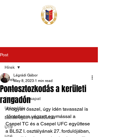
Post
Hírek
Légrádi Gábor
Hírek
May 8, 2023
1 min read
Pontosztozkodás a kerületi
Labdarúgás hírek
rangadón
Felnőtt férfi csapat
Utánpótlás
Ahogyan ősszel, úgy idén tavasszal is 
döntetlenre végzett egymással a 
Labdarúgás nyilatkozatok
Csepel TC és a Csepel UFC együttese 
U19
a BLSZ I. osztályának 27. fordulójában, 
U16