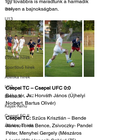
így továbbra is maradtunk a harmadik 
helyen a bajnokságban.
U14
U13
U11
U9
U7
Evezős hírek
Sportlövő hírek
Atlétika hírek
U10
Csepel TC – Csepel UFC 0:0
Béke tér, 
Jv.:
 Horváth János (Újhelyi 
Birkózók
Norbert, Bartus Olivér)
Kajak-Kenu
Csepel SC II
Csepel TC:
 Szűcs Krisztián – Bende 
János, Torda Bence, Zsivoczky- Pandel 
Általános hírek
Péter, Menyhei Gergely (Mészáros 