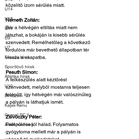
közelítő izom sérülés miatt.
U14
U13
Németh Zoltán:
Bár a hétvégén eltiltás miatt nem 
U11
játszhat, a bokáján is kisebb sérülés 
U9
szenvedett. Remélhetőleg a következő 
U7
fordulóra már bevethető állapotban tér 
vissza a csapatba.
Evezős hírek
Sportlövő hírek
Pesuth Simon:
Atlétika hírek
A felkészülés alatt kéztörést 
U10
szenvedett, melyből mostanra teljesen 
felépült, így hétvégén már valószínűleg 
Birkózók
a pályán is láthatjuk ismét.
Kajak-Kenu
Csepel SC II
Zsivóczky Péter:
Felépülése jól halad. Folyamatos 
Általános hírek
gyógytorna mellett már a pályán is 