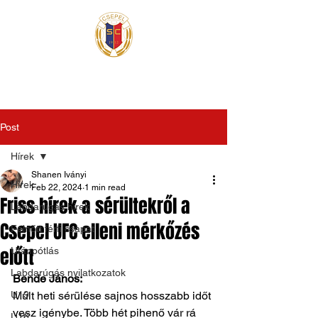
Post
Hírek
Shanen Iványi
Hírek
Feb 22, 2024
1 min read
Friss hírek a sérültekről a
Labdarúgás hírek
Csepel UFC elleni mérkőzés
Felnőtt férfi csapat
előtt
Utánpótlás
Labdarúgás nyilatkozatok
Bende János:
U19
Múlt heti sérülése sajnos hosszabb időt 
vesz igénybe. Több hét pihenő vár rá 
U16