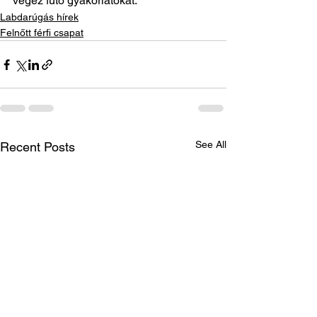
végez futó gyakorlatokat.
Labdarúgás hírek
Felnőtt férfi csapat
See All
Recent Posts