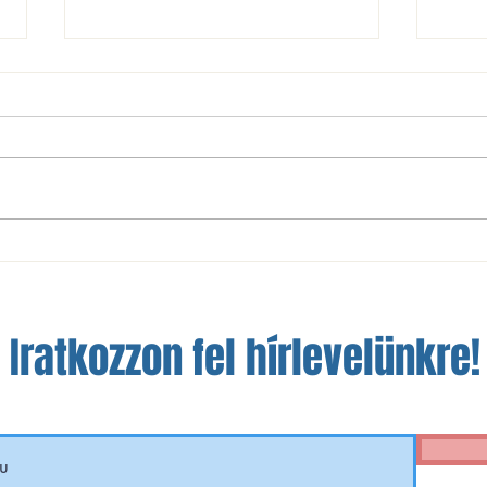
Olajozottabban ment a liláknak
Meste
Csepelen
ponto
Iratkozzon fel hírlevelünkre!