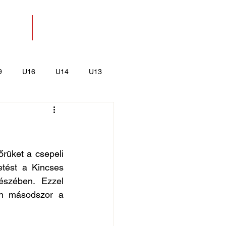
SOLAT
BOLT
9
U16
U14
U13
k
Kajak-Kenu
rüket a csepeli 
tést a Kincses 
szében. Ezzel 
on másodszor a 