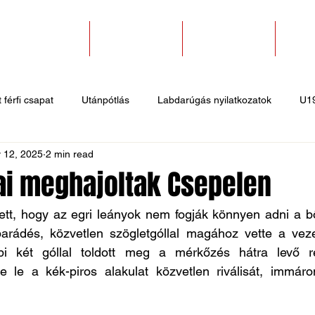
SZAKOSZTÁLYOK
EGYESÜLETEK
PÁLYABÉRLÉS
KAPC
 férfi csapat
Utánpótlás
Labdarúgás nyilatkozatok
U1
 12, 2025
2 min read
 hírek
Sportlövő hírek
Atlétika hírek
U10
Birkózó
ai meghajoltak Csepelen
tett, hogy az egri leányok nem fogják könnyen adni a bő
rádés, közvetlen szögletgóllal magához vette a veze
bi két góllal toldott meg a mérkőzés hátra levő ré
 le a kék-piros alakulat közvetlen riválisát, immár