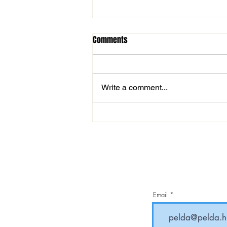
Comments
Write a comment...
Anyák napi bajnoki siker a
Nyírségben
Email