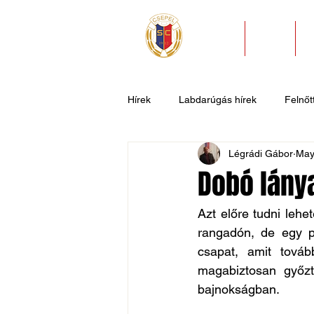
HÍREK
KLUB
Hírek
Labdarúgás hírek
Felnőtt
Légrádi Gábor
May
U11
U9
U7
Evezős
Dobó lány
Csepel SC II
Általános hírek
Azt előre tudni lehe
rangadón, de egy pa
csapat, amit továb
magabiztosan győzte
bajnokságban. 