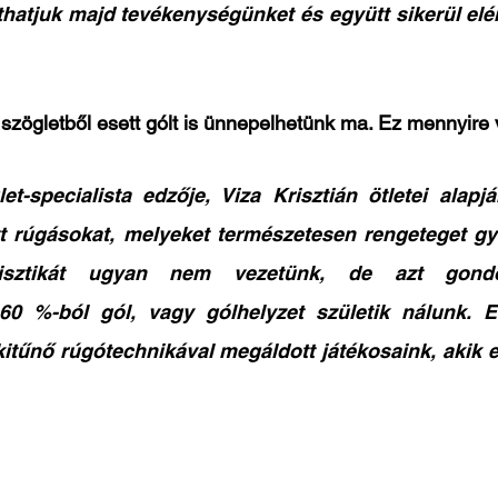
athatjuk majd tevékenységünket és együtt sikerül elér
 szögletből esett gólt is ünnepelhetünk ma. Ez mennyire 
t-specialista edzője, Viza Krisztián ötletei alapján
tt rúgásokat, melyeket természetesen rengeteget gy
atisztikát ugyan nem vezetünk, de azt gond
60 %-ból gól, vagy gólhelyzet születik nálunk. E
itűnő rúgótechnikával megáldott játékosaink, akik ezt