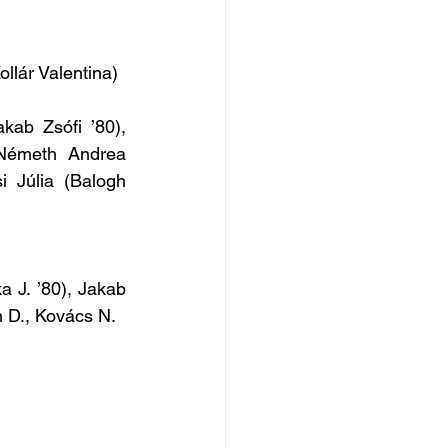
ollár Valentina)
ab Zsófi ’80), 
 Németh Andrea 
 Júlia (Balogh 
a J. ’80), Jakab 
h D., Kovács N.  