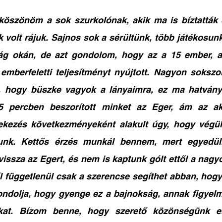
öszönöm a sok szurkolónak, akik ma is bíztatták c
volt rájuk. Sajnos sok a sérültünk, több játékosunk 
ság okán, de azt gondolom, hogy az a 15 ember, a
 emberfeletti teljesítményt nyújtott. Nagyon soksz
 hogy büszke vagyok a lányaimra, ez ma hatványo
5 percben beszorított minket az Eger, ám az akk
ekezés következményeként alakult úgy, hogy végül
unk. Kettős érzés munkál bennem, mert egyedüli
issza az Egert, és nem is kaptunk gólt ettől a nagyo
től függetlenül csak a szerencse segíthet abban, hog
ondolja, hogy gyenge ez a bajnokság, annak figyelm
kat. Bízom benne, hogy szerető közönségünk elő