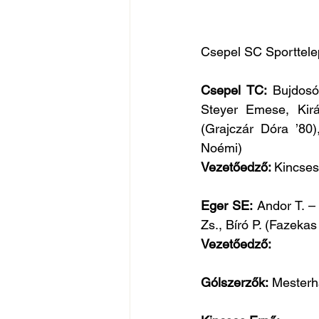
Csepel SC Sporttele
Csepel TC: 
Bujdosó
Steyer Emese, Királ
(Grajczár Dóra ’80)
Noémi) 
Vezetőedző: 
Kincses
Eger SE: 
Andor T. – 
Zs., Bíró P. (Fazekas
Vezetőedző:
Gólszerzők:
 Mesterhá