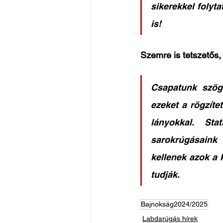
sikerekkel folyt
is!
Szemre is tetszetős,
Csapatunk szögle
ezeket a rögzíte
lányokkal. St
sarokrúgásaink 
kellenek azok a k
tudják. 
Bajnokság2024/2025
Labdarúgás hírek