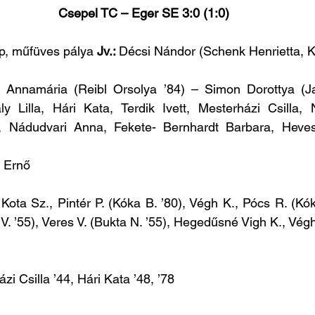
Csepel TC – Eger SE 3:0 (1:0)
p, műfüves pálya 
Jv.: 
Décsi Nándor
(Schenk Henrietta, K
 Annamária (Reibl Orsolya ’84) – Simon Dorottya (Jak
y Lilla, Hári Kata, Terdik Ivett, Mesterházi Csilla,
, Nádudvari Anna, Fekete- Bernhardt Barbara, Hevesi
 Ernő
Kota Sz., Pintér P. (Kóka B. ’80), Végh K., Pócs R. (Kók
 V. ’55), Veres V. (Bukta N. ’55), Hegedűsné Vigh K., Vég
zi Csilla ’44, Hári Kata ’48, ’78