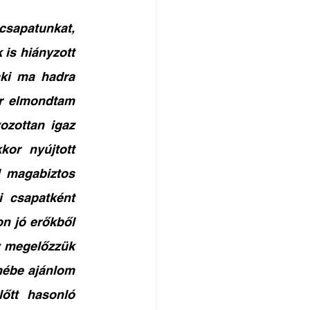
sapatunkat, 
is hiányzott 
ki ma hadra 
or elmondtam 
zottan igaz 
or nyújtott 
 magabiztos 
 csapatként 
n jó erőkből 
y megelőzzük 
ébe ajánlom 
tt hasonló 