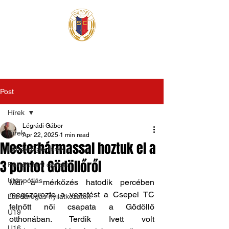
Post
Hírek
Légrádi Gábor
Hírek
Apr 22, 2025
1 min read
Mesterhármassal hoztuk el a
Labdarúgás hírek
3 pontot Gödöllőről
Felnőtt férfi csapat
Utánpótlás
Már a mérkőzés hatodik percében 
megszerezte a vezetést a Csepel TC 
Labdarúgás nyilatkozatok
felnőtt női csapata a Gödöllő 
U19
otthonában. Terdik Ivett volt 
U16