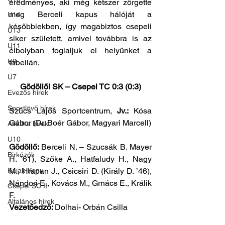
eredményes, aki még kétszer zörgette 
meg Berceli kapus hálóját a 
U14
későbbiekben, így magabiztos csepeli 
U13
siker született, amivel továbbra is az 
U11
élbolyban foglaljuk el helyünket a 
U9
tabellán.
U7
Gödöllői SK – Csepel TC 0:3 (0:3)
Evezős hírek
Sportlövő hírek
Szűcs Lajos Sportcentrum, 
Jv.: 
Kósa 
Gábor
(Dr. Boér Gábor, Magyari Marcell)
Atlétika hírek
U10
Gödöllő: 
Berceli N. – Szucsák B. Mayer 
Birkózók
H. ’61), Szőke A., Hatfaludy H., Nagy 
Kajak-Kenu
M., Hrapan J., Csicsiri D. (Király D. ’46), 
Nándori E., Kovács M., Grnács E., Králik 
Csepel SC II
F. 
Általános hírek
Vezetőedző: 
Dolhai- Orbán Csilla