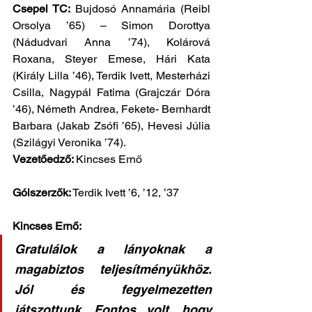
Csepel TC: 
Bujdosó Annamária (Reibl 
Orsolya
’65) – Simon Dorottya 
(Nádudvari Anna ’74), Kolárová 
Roxana, Steyer Emese, Hári Kata 
(Király Lilla ’46), Terdik Ivett, Mesterházi 
Csilla, Nagypál Fatima (Grajczár Dóra 
’46), Németh Andrea, Fekete- Bernhardt 
Barbara (Jakab Zsófi ’65), Hevesi Júlia 
(Szilágyi Veronika ’74).
Vezetőedző: 
Kincses Ernő
Gólszerzők:
 Terdik Ivett ’6, ’12, ’37 
Kincses Ernő: 
Gratulálok a lányoknak a 
magabiztos teljesítményükhöz. 
Jól és fegyelmezetten 
játszottunk. Fontos volt, hogy 