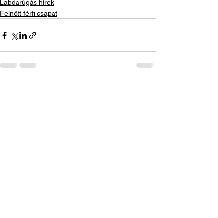
Labdarúgás hírek
Felnőtt férfi csapat
See All
Recent Posts