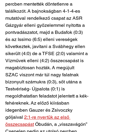
percben mentették döntetlenre a 
találkozót. A bajnokságban 4-1-4-es 
mutatóval rendelkező csapat az ASR 
Gázgyár elleni győzelemmel nyitotta a 
pontvadászatot, majd a Budafok (0:3) 
és az Issimo (6:5) elleni vereségek 
következtek, javítani a Svábhegy ellen 
sikerült (4:0) de a TFSE (2:0) valamint a 
Vízművek elleni (4:2) összecsapást is 
magabiztosan hozták. A megújult 
SZAC viszont már túl nagy falatnak 
bizonyult számukra (0:3), sőt utána a 
Testvériség- Újpalota (0:1) is 
megoldhatatlan feladatot jelentett a kék-
fehéreknek. Az előző kiírásban 
idegenben Gauzer és Zsivoczky 
góljaival 
2:1-re nyertük az első 
összecsapást
 Óbudán, a „visszavágón” 
Csepelen pedig az utolsó percben 