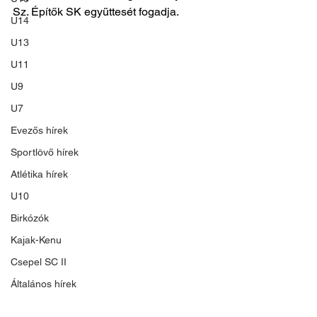
Sz. Építők SK együttesét fogadja.
U14
U13
U11
U9
U7
Evezős hírek
Sportlövő hírek
Atlétika hírek
U10
Birkózók
Kajak-Kenu
Csepel SC II
Általános hírek