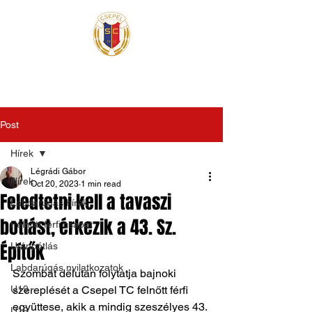
Post
Hírek
Légrádi Gábor
Hírek
Oct 20, 2023
1 min read
Feledtetni kell a tavaszi
Labdarúgás hírek
botlást, érkezik a 43. Sz.
Felnőtt férfi csapat
Építők
Utánpótlás
Labdarúgás nyilatkozatok
Szombat délután folytatja bajnoki 
U19
szereplését a Csepel TC felnőtt férfi 
együttese, akik a mindig szeszélyes 43. 
U16