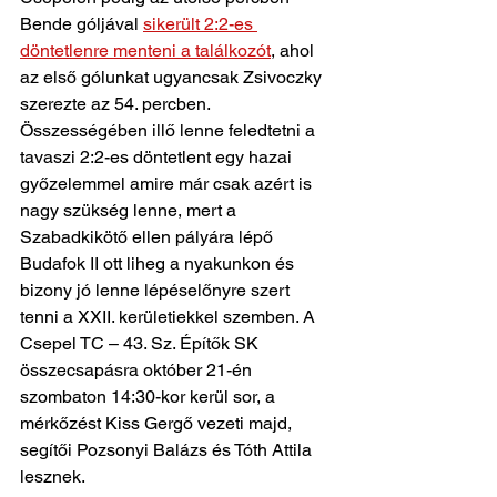
Bende góljával 
sikerült 2:2-es 
döntetlenre menteni a találkozót
, ahol 
az első gólunkat ugyancsak Zsivoczky 
szerezte az 54. percben. 
Összességében illő lenne feledtetni a 
tavaszi 2:2-es döntetlent egy hazai 
győzelemmel amire már csak azért is 
nagy szükség lenne, mert a 
Szabadkikötő ellen pályára lépő 
Budafok II ott liheg a nyakunkon és 
bizony jó lenne lépéselőnyre szert 
tenni a XXII. kerületiekkel szemben. A 
Csepel TC – 43. Sz. Építők SK 
összecsapásra október 21-én 
szombaton 14:30-kor kerül sor, a 
mérkőzést Kiss Gergő vezeti majd, 
segítői Pozsonyi Balázs és Tóth Attila 
lesznek.