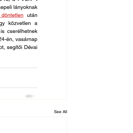
sepeli lányoknak 
 döntetlen
 után 
y közvetlen a 
s cserélhetnek 
4-én, vasárnap 
, segítői Dévai 
See All