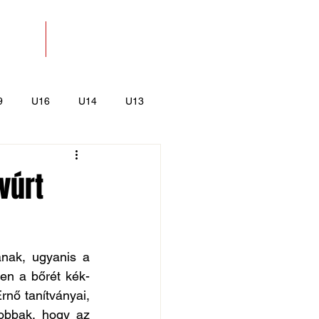
SOLAT
BOLT
9
U16
U14
U13
k
Kajak-Kenu
vúrt
nak, ugyanis a 
yen a bőrét kék-
nő tanítványai, 
obbak, hogy az 