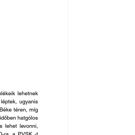
ékeik lehetnek 
éptek, ugyanis 
Béke téren, míg 
időben hatgólos 
lehet levonni, 
-ra, a PVSK -t 