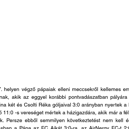
7. helyen végző pápaiak elleni meccsekről kellemes eml
nak, akik az eggyel korábbi pontvadászatban pályára l
a két és Csolti Réka góljaival 3:0 arányban nyertek a 
11:0 -s vereséget mértek a házigazdára, akik már a fél
ak. Persze ebből semmilyen következtetést nem kell és 
ásban a Pápa az FC Ajkát 3:0-ra, az AirNergy FC-t 2:0