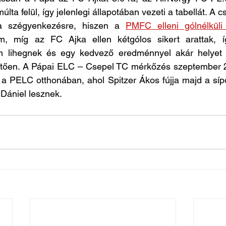
lta felül, így jelenlegi állapotában vezeti a tabellát. A c
a szégyenkezésre, hiszen a 
PMFC elleni gólnélküli
, míg az FC Ajka ellen kétgólos sikert arattak, íg
n lihegnek és egy kedvező eredménnyel akár helyet i
vetően. A Pápai ELC – Csepel TC mérkőzés szeptember 2
a PELC otthonában, ahol Spitzer Ákos fújja majd a sípot
Dániel lesznek.