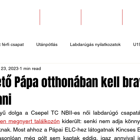
SZAKOSZTÁLYOK
EGYESÜLETEK
PÁLYABÉRLÉS
KAPC
 férfi csapat
Utánpótlás
Labdarúgás nyilatkozatok
U1
 23, 2023
1 min read
 hírek
Sportlövő hírek
Atlétika hírek
U10
Birkózó
ető Pápa otthonában kell bra
ani
yű dolga a Csepel TC NBII-es női labdarúgó csapatá
len megnyert találkozón
 kiderült: senki nem adja könn
knak. Most ahhoz a Pápai ELC-hez látogatnak Kincses Er
asonlóan még gólt sem kaptak eddig, igaz annyival j