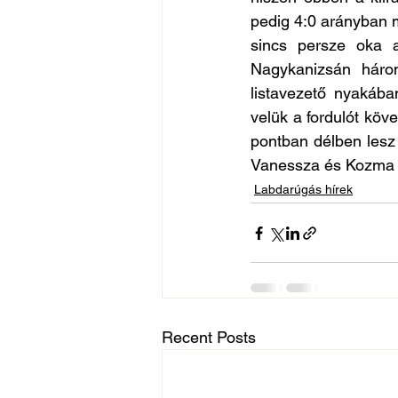
pedig 4:0 arányban mú
sincs persze oka 
Nagykanizsán három
listavezető nyakába
velük a fordulót kö
pontban délben lesz 
Vanessza és Kozma 
Labdarúgás hírek
Recent Posts