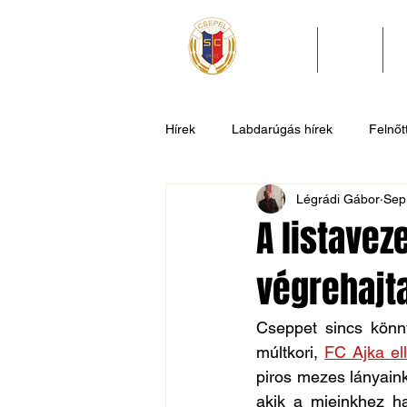
HÍREK
KLUB
Hírek
Labdarúgás hírek
Felnőtt
Légrádi Gábor
Sep
U11
U9
U7
Evezős
A listavez
végrehajt
Csepel SC II
Általános hírek
Cseppet sincs könn
múltkori, 
FC Ajka el
piros mezes lányain
akik a mieinkhez h