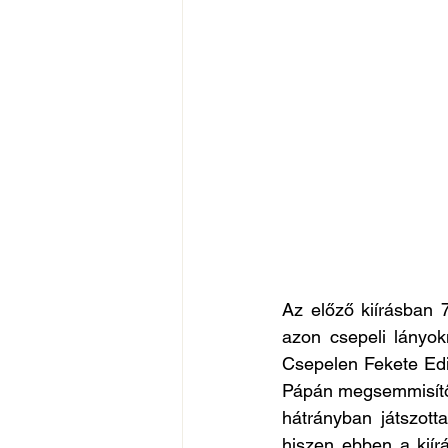
Az előző kiírásban 
azon csepeli lányok
Csepelen Fekete Edin
Pápán megsemmisítő 
hátrányban játszott
hiszen ebben a kiír