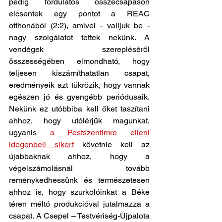
pedig fordulatos összecsapáson 
elcsentek egy pontot a REAC 
otthonából (2:2), amivel - valljuk be - 
nagy szolgálatot tettek nekünk. A 
vendégek szerepléséről 
összességében elmondható, hogy 
teljesen kiszámíthatatlan csapat, 
eredményeik azt tükrözik, hogy vannak 
egészen jó és gyengébb periódusaik. 
Nekünk ez utóbbiba kell őket taszítani 
ahhoz, hogy utólérjük magunkat, 
ugyanis 
a Pestszentimre elleni 
idegenbeli sikert
 követnie kell az 
újabbaknak ahhoz, hogy a 
végelszámolásnál tovább 
reménykedhessünk és természetesen 
ahhoz is, hogy szurkolóinkat a Béke 
téren méltó produkcióval jutalmazza a 
csapat. A Csepel – Testvériség-Újpalota 