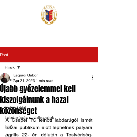
Post
Hírek
Légrádi Gábor
Hírek
Apr 21, 2023
1 min read
Újabb győzelemmel kell
Labdarúgás hírek
kiszolgálnunk a hazai
Felnőtt férfi csapat
közönséget
Utánpótlás
Labdarúgás nyilatkozatok
A Csepel TC felnőtt labdarúgói ismét 
U19
hazai publikum előtt léphetnek pályára 
április 22- én délután a Testvériség- 
U16