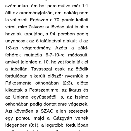
számunkra, ám hat perc múlva már 1:1 
állt az eredményjelzőn, ami sokáig nem 
is változott. Egészen a 70. percig kellett 
várni, mire Zsivoczky lövése utat talált a 
hazaiak kapujába, a 94. percben pedig 
ugyancsak az ő találatával alakult ki az 
1:3-as végeredmény. Azóta a zöld-
fehérek mutatója 6-7-10-re módosult, 
amivel jelenleg a 10. helyet foglalják el 
a tabellán. Tavasszal csak az ötödik 
fordulóban sikerült először nyerniük a 
Rákosmente otthonában (2:3), előtte 
kikaptak a Pestszentimre, az Ikarus és 
az Unione együttesétől is, az Issimo 
otthonában pedig döntetlenre végeztek. 
Azt követően a SZAC ellen szereztek 
egy pontot, majd a Gázgyárt verték 
idegenben (0:1), a legutóbbi fordulóban 