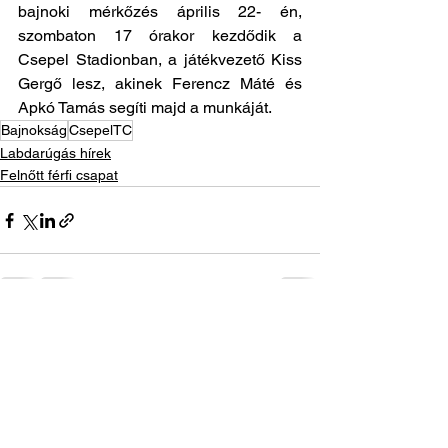
bajnoki mérkőzés április 22- én, 
szombaton 17 órakor kezdődik a 
Csepel Stadionban, a játékvezető Kiss 
Gergő lesz, akinek Ferencz Máté és 
Apkó Tamás segíti majd a munkáját.
Bajnokság
CsepelTC
Labdarúgás hírek
Felnőtt férfi csapat
See All
Recent Posts