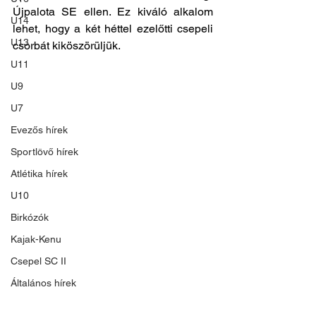
Újpalota SE ellen. Ez kiváló alkalom 
U14
lehet, hogy a két héttel ezelőtti csepeli 
U13
csorbát kiköszörüljük. 
U11
U9
U7
Evezős hírek
Sportlövő hírek
Atlétika hírek
U10
Birkózók
Kajak-Kenu
Csepel SC II
Általános hírek